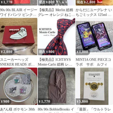
1,770
800
2,100
¥
現在 ¥
現在 ¥
90s 00s BLAIR イージー
【極美品】Merlin 総柄
からだにユーグレナ い
ワイドパンツ ピンク
グレー オレンジ ねこち
ちごミックス 125ml 10
系 Y2K
ゃん ネクタイ
本セット
2,080
800
1,000
¥
現在 ¥
¥
スニーカーヘッズ
【極美品】ICHTHYS
MINTIA ONE PIECEコ
SNEKER HEADS ボー
Monte-Carlo 総柄 レッ
ラボ サボ ルフィ
ドゲーム
ド ネクタイ
900
1,770
5,800
¥
¥
¥
あ*ん様 ポケモン 30th
80s 90s BobbieBrooks イ
「最新」「ウルトラレ