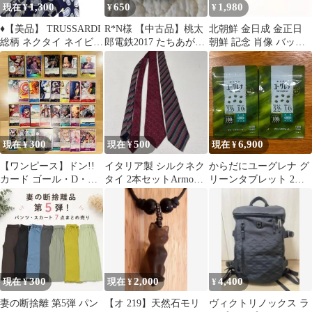
1,300
650
1,980
現在 ¥
¥
¥
♦︎【美品】 TRUSSARDI
R*N様 【中古品】桃太
北朝鮮 金日成 金正日
総柄 ネクタイ ネイビー
郎電鉄2017 たちあがれ
朝鮮 記念 肖像 バッジ
派手 使用感
日本!! 3DSソフト
ピン バッチ
300
500
6,900
現在 ¥
現在 ¥
現在 ¥
【ワンピース】ドン!!
イタリア製 シルクネク
からだにユーグレナ グ
カード ゴール・D・ロ
タイ 2本セットArmonia
リーンタブレット 2袋
ジャーほか 計30枚 まと
ペイズリー ストライプ
2028年1月
め売り
300
2,000
4,400
現在 ¥
現在 ¥
¥
妻の断捨離 第5弾 パン
【オ 219】天然石モリ
ヴィクトリノックス ラ