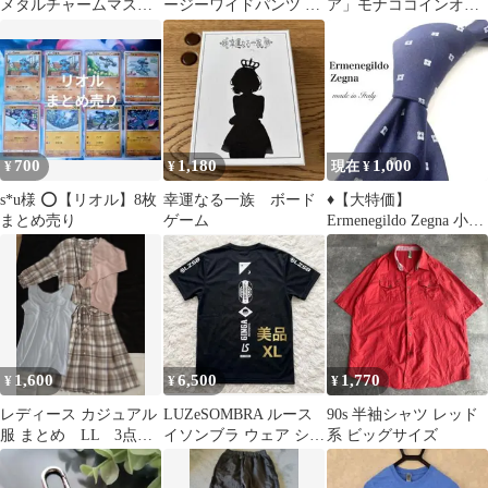
メタルチャームマスコ
ージーワイドパンツ グ
ア」モナココインオー
ット～シンオウ、イッ
レー系
クションカタログ
シュ、カルロ
MDC
700
1,180
1,000
¥
¥
現在 ¥
s*u様 ⭕️【リオル】8枚
幸運なる一族 ボード
♦︎【大特価】
まとめ売り
ゲーム
Ermenegildo Zegna 小紋
柄 ネクタイ ネイビー
1,600
6,500
1,770
¥
¥
¥
レディース カジュアル
LUZeSOMBRA ルース
90s 半袖シャツ レッド
服 まとめ LL 3点セ
イソンブラ ウェア シャ
系 ビッグサイズ
ット♢
ツ 黒 XL ✨️美品✨️