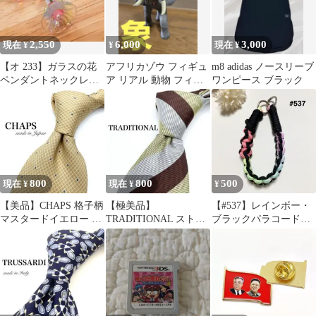
2,550
6,000
3,000
現在 ¥
¥
現在 ¥
【オ 233】ガラスの花
アフリカゾウ フィギュ
m8 adidas ノースリーブ
ペンダントネックレス
ア リアル 動物 フィギ
ワンピース ブラック
ハンドメイド
ュア 3
800
800
500
現在 ¥
現在 ¥
¥
【美品】CHAPS 格子柄
【極美品】
【#537】レインボー・
マスタードイエロー グ
TRADITIONAL ストラ
ブラックパラコードス
レー 魚 ネクタイ
イプ柄 ブラウン ゴール
マホハンドストラップ
ド ネクタイ