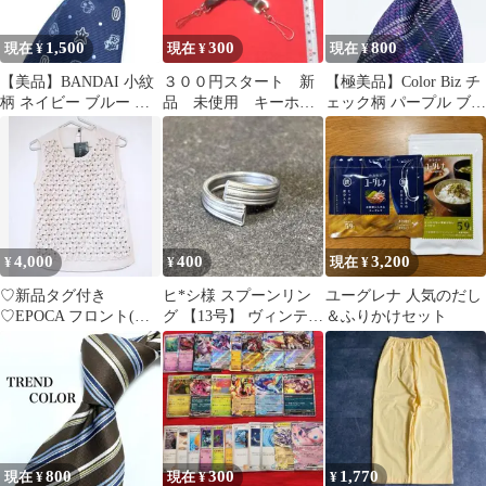
1,500
300
800
現在 ¥
現在 ¥
現在 ¥
【美品】BANDAI 小紋
３００円スタート 新
【極美品】Color Biz チ
柄 ネイビー ブルー ス
品 未使用 キーホル
ェック柄 パープル ブラ
ーパーマリオ ネクタイ
ダー ファッション
ック ネクタイ
おしゃれ
4,000
400
3,200
¥
¥
現在 ¥
♡新品タグ付き
ヒ*シ様 スプーンリン
ユーグレナ 人気のだし
♡EPOCA フロント(前
グ 【13号】 ヴィンテー
＆ふりかけセット
面)ビシューシアーブラ
ジ｜ハンドメイド｜a54
ウス
800
300
1,770
現在 ¥
現在 ¥
¥