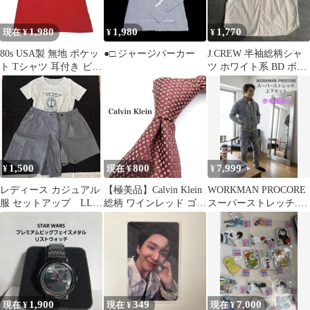
1,980
1,980
1,770
現在 ¥
¥
¥
80s USA製 無地 ポケッ
●□.ジャージパーカー
J.CREW 半袖総柄シャ
ト Tシャツ 耳付き ビン
ツ ホワイト系 BD ボタ
テージ ポケT XL
ンダウン
1,500
800
7,999
¥
現在 ¥
¥
レディース カジュアル
【極美品】Calvin Klein
WORKMAN PROCORE
服 セットアップ LL
総柄 ワインレッド ゴー
スーパーストレッチ.上
3点セット♢
ルド ネクタイ
下セット
1,900
349
7,000
現在 ¥
現在 ¥
現在 ¥