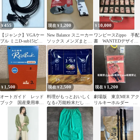
455
1,200
10,000
¥
現在 ¥
¥
【ジャンク】VGAケー
New Balance スニーカー
ワンピースZippo 手配
ブル ミニD-sub15ピン
ソックス メンズまとめ
書 WANTEDデザイン
アナログRGB 14ピン仕
売り23-25cm
ライター21個セット
様
1,500
2,500
1,200
¥
現在 ¥
現在 ¥
オートガイド レッド
料理がもっとおいしく
劇場版 東京MER アク
ブック 国産乗用車
なる♪万能粉末だし
リルキーホルダー
2026年3月
お料理に入れるユーグ
NURSE DOCTOR ドク
レナ 10本入り
ター