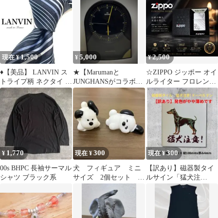
ンタイ 番号付き
1,500
5,000
2,500
現在 ¥
¥
¥
♦︎【美品】 LANVIN ス
★【Marumanと
☆ZIPPO ジッポー オイ
トライプ柄 ネクタイ ブ
JUNGHANSがコラボ
ルライター フロレンテ
ラック シンプル 大人し
「GREENWICH」電波
ィー 正規品 未使用
め
置時計】★
1,770
300
300
¥
現在 ¥
現在 ¥
00s BHPC 長袖サーマル
犬 フィギュア ミニ
【訳あり】磁器製タイ
シャツ ブラック系
サイズ 2個セット ワ
ルサイン「猛犬注
ンコ ミニフィギュ
意！」ドーベルマン
ア 匿名配送
108×108mm