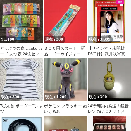
ー ブラック ネクタイ
ホルダー♪オークション
ログ 2冊セット 競馬
1,180
300
3,899
¥
現在 ¥
現在 ¥
どうぶつの森 amiibo カ
３００円スタート 新
【サイン本・未開封
ード あつ森 24枚セット
品 ゴーカイジャー
DVD付】武井咲写真集
箸 ケース セット
: 風の中の少女
日本製
300
1,200
300
現在 ¥
現在 ¥
現在 ¥
7◯丸首 ボーダーTシャ
ポケモン ブラッキー ぬ
24時間以内発送！鏡音
ツ
いぐるみ
レンのばぶミク！おく
るみスイング