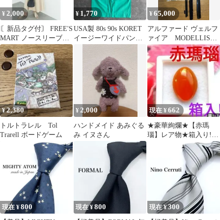
2,000
1,770
65,000
¥
¥
¥
〘新品タグ付〙 FREE'S
USA製 80s 90s KORET
アルファード ヴェルフ
MART ノースリーブワ
イージーワイドパンツ
ァイア MODELLISTA
ンピース
グリーン系
過不足動作未確認 開
封品
2,380
2,000
662
¥
¥
現在 ¥
トルトラレル Tol
ハンドメイド あみぐる
★豪華絢爛★【赤瑪
Trarell ボードゲーム
み イヌさん
瑙】レア物★箱入り!!
☆カーネリアン 天然石
ルース
800
800
300
現在 ¥
現在 ¥
現在 ¥