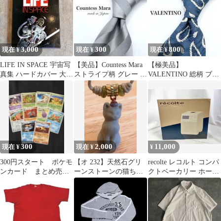
3,000
300
800
現在 ¥
現在 ¥
現在 ¥
LIFE IN SPACE 宇宙写
【美品】Countess Mara
【極美品】
真集 ハードカバー 大型
ストライプ柄 グレー お
VALENTINO 総柄 ブル
ポスター付 昭和レトロ
洒落 ネクタイ
ー ホワイト 羽 ネクタ
イ
300
2,000
11,000
現在 ¥
現在 ¥
¥
300円スタート ポケモ
【オ 232】天然石グリ
recolte レコルト コンパ
ンカード まとめ売
ーンストーンの猫ちゃ
クトベーカリー ホーム
り 古いカード ノー
んペンダントネックレ
ベーカリークリームホ
マル
ス ハンドメイド
ワイト