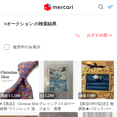
#オークション の検索結果
並び替え
販売中のみ表示
1,500
13,200
400
現在 ¥
¥
現在 ¥
♦︎【美品】 Christian Dior
グレイシア LV.44マー
【新店OPEN記念】無
総柄 ワインレッド 派手
クあり 貴重
調色★バロックパール
お洒落
18KGPフリーサイズリ