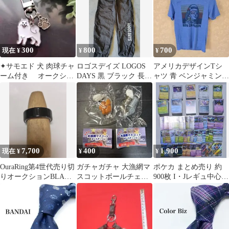
300
800
700
現在 ¥
¥
¥
✦サモエド 犬 肉球チャ
ロゴスデイズ LOGOS
アメリカデザインTシ
ーム付き オークショ
DAYS 黒 ブラック 長ズ
ャツ 青 ベンジャミンフ
ン
ボン ★オススメ★
ランクリン Mタイト古
着
7,700
400
1,900
現在 ¥
¥
¥
OuraRing第4世代売り切
ガチャガチャ 大漁網マ
ポケカ まとめ売り 約
りオークションBLACK
スコットボールチェー
900枚 I・Jレギュ中心
9healthcare
ン 蛤 空き缶 2点
キラ40枚以上