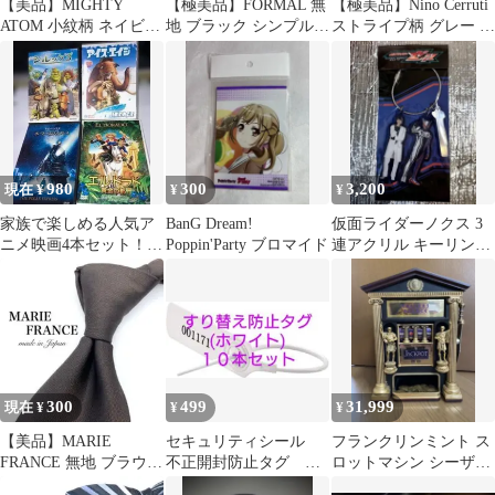
【美品】MIGHTY
【極美品】FORMAL 無
【極美品】Nino Cerruti
ATOM 小紋柄 ネイビー
地 ブラック シンプルな
ストライプ柄 グレー ネ
ホワイト アトム ネクタ
デザイン ネクタイ
クタイ
イ
980
300
3,200
現在 ¥
¥
¥
家族で楽しめる人気ア
BanG Dream!
仮面ライダーノクス 3
ニメ映画4本セット！シ
Poppin'Party ブロマイド
連アクリル キーリング
ュレック3 アイスエイ
古川雄輝 キーホルダー
ジ他
ゼッツ
300
499
31,999
現在 ¥
¥
¥
【美品】MARIE
セキュリティシール
フランクリンミント ス
FRANCE 無地 ブラウン
不正開封防止タグ プ
ロットマシン シーザー
シンプル ネクタイ
ラスチック南京錠サイ
スパレス