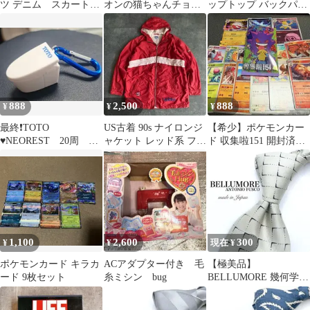
ツ デニム スカート7
オンの猫ちゃんチョー
ップトップ バックパッ
点まとめ売り
カー ネックレス ハンド
ク
メイド
888
2,500
888
¥
¥
¥
最終❗TOTO
US古着 90s ナイロンジ
【希少】ポケモンカー
♥️NEOREST 20周 キ
ャケット レッド系 フー
ド 収集啦151 開封済み
ーホルダー
ド ドローコード
3パック分
1,100
2,600
300
¥
¥
現在 ¥
ポケモンカード キラカ
ACアダプター付き 毛
【極美品】
ード 9枚セット
糸ミシン bug
BELLUMORE 幾何学模
様 ベージュ ブラック
ネクタイ