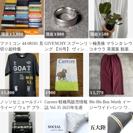
ング 1点物
3,000
800
500
現在 ¥
現在 ¥
現在 ¥
ファミコン 44-08101 見
GIVENCHY スプーンリ
✨極美株 マランタ レウ
切り超特価
ング 【16号】 ヴィンテ
コネウラ 美麗葉 観葉植
ージ｜ハンドメイド｜
物 新芽展開中
a66
5,800
900
1,770
¥
¥
¥
ノッソセニョールドパ
Currere 軽種馬販売情報
90s 00s Bon Worth イー
ライーゾ ウェア プラク
誌 Vol.35 2025年生産
ジーワイドパンツ ワイ
ティスシャツ XL ★新
ンレッド系Y2K
品★