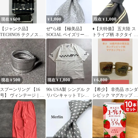
600
1,000
1,000
現在 ¥
¥
現在 ¥
【ジャンク品】
ぜ*ら様 【極美品】
♦︎【大特価】 五大陸 ス
TECHNOS テクノス
SOCIAL ペイズリー柄
トライプ柄 ネクタイ ブ
TAL-742 セラミックサ
シルバー ホワイト ネク
ラック シンプル 使用感
ファイアガラス
タイ
500
1,800
6,800
現在 ¥
現在 ¥
¥
スプーンリング 【16
90s USA製 シングル ク
【希少】 非売品 ホンダ
号】 ヴィンテージ｜ハ
リバンキャット Tシャ
シビック マグカップ 2
ンドメイド｜a69
ツ 白 足跡 サイパン M
個セット 初期型ニュ
ーシビック