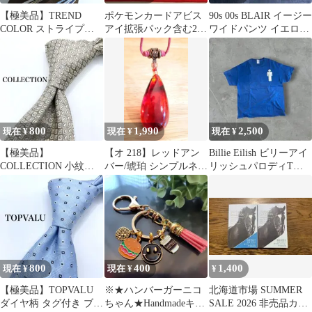
【極美品】TREND
ポケモンカードアビス
90s 00s BLAIR イージー
COLOR ストライプ柄
アイ拡張パック含む25
ワイドパンツ イエロー
ブラウン ネクタイ
枚
系 Y2K
800
1,990
2,500
現在 ¥
現在 ¥
現在 ¥
【極美品】
【オ 218】レッドアン
Billie Eilish ビリーアイ
COLLECTION 小紋柄
バー/琥珀 シンプルネッ
リッシュパロディTシ
ゴールド シルバー ネク
クレス ハンドメイド
ャツ ブルー レア
タイ
800
400
1,400
現在 ¥
現在 ¥
¥
【極美品】TOPVALU
※★ハンバーガーニコ
北海道市場 SUMMER
ダイヤ柄 タグ付き ブル
ちゃん★Handmadeキー
SALE 2026 非売品カタ