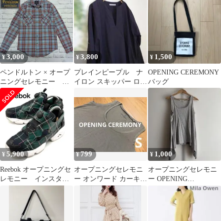
フパンツ L
FREEサイズ
3,000
3,800
1,500
¥
¥
¥
ペンドルトン × オープ
プレインピープル ナ
OPENING CEREMONY
ニングセレモニー コ
イロン スキッパー ロン
バッグ
ラボ USA製 S シャ
グワンピース
ツ
5,900
799
1,000
¥
¥
¥
Reebok オープニングセ
オープニングセレモニ
オープニングセレモニ
レモニー インスタポ
ー オンワード カーキ
ー OPENING
ンプ フューリー 26cm
タンクトップ シンプル
CEREMONYノースリー
S 未使用
ブ グレー M