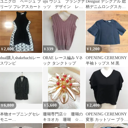
ユニクロ ベージュ プ
uju ウジュ プランクナ
Desigual デシグアル 総
リーツ フレアスカート
ッツ デザイン レイ
柄デニムロングスカー
ヤードパンツ 個性的
ト 36
2,000
339
1,200
¥
¥
¥
dual購入shakehachiレー
ORAE レース編み Vネ
OPENING CEREMONY
スワンピ
ック タンクトップ
半袖トップス M 黒
6,800
5,600
2,400
¥
¥
¥
本物オープニングセレ
珊瑚専門店☆ 珊瑚の
OPENING CEREMONY
モニー
キヨオカ 珊瑚 ☆新
変形 カットソー ブラッ
OPENINGCEREMONY
品未使用ブローチ
ク OS モード