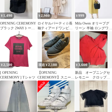
1,490
2,980
999
¥
¥
¥
OPENING CEREMONY
ロイヤルパーティ☆長
Mila Owen オリーブグ
ブラック 2WAYトート
袖ティアードワンピー
リーン 半袖 ロングワン
バッグ大容量ショルダ
ス
ピース
ー
2,500
2,180
3,600
¥
現在 ¥
¥
[ OPENING
【OPENING
新品 オープニングセ
CEREMONY ] Tシャツ
CEREMONY】スニーカ
レモニー クロップド
ー オリーブ カーキ 約
丈パーカー
26.0cm