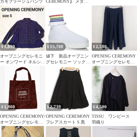
カモフラージュパンツ
CEREMONY】 メタリ
ック トートバッグ ライ
ムグリーン
1,890
15,700
2,580
¥
¥
¥
オープニングセレモニ
値下 新品オープニン
OPENING CEREMONY
ー オンワード ネルシャ
グセレモニー ソックス
オープニングセレモニ
ツ×シフォン生地シャツ
スニーカー レインボー
ー ワイドパンツ 紺 S
ネイビー S
39
1,800
2,739
4,500
¥
¥
¥
OPENING CEREMONY/
OPENING CEREMONY
TISSU ワンピース
オープニングセレモニ
フレアスカート S 黒
羽織り
ー エコバッグ