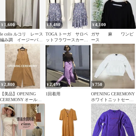
1,600
8,480
4,100
¥
¥
¥
le colis ルコリ レース
TOGA トーガ サロペ
ガサ 麻 ワンピ
編み調 イージーパン
ットフラワースカート
ース
ツ 裏地付き
花柄 フレアスカー
ト オンワード
2,800
2,499
750
¥
¥
¥
【美品】OPENING
1回着用
OPENING CEREMONY
CEREMONY オールイ
ホワイトニットセータ
ンワン サロペット ワイ
ーフリーサイズ
ド M