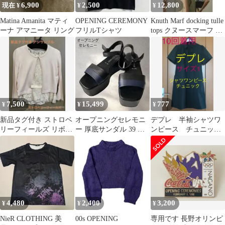
6,900
2,500
12,800
現在 ¥
¥
¥
Matina Amanita マティ
OPENING CEREMONY
Knuth Marf docking tulle
ーナ アマニータ リング
フリルTシャツ
tops クヌースマーフ 美
品
7,500
15,499
777
¥
¥
¥
新品タグ付き ストロベ
オープニングセレモニ
デプレ 半袖シャツワ
リーフィールズ リボン
ー 厚底サンダル 39 ブ
ンピース チュニッ
アンサンブル
ラック 24.5
ク サイズ1
4,480
2,400
3,200
¥
¥
¥
NieR CLOTHING 美
00s OPENING
専用です 長野オリンピ