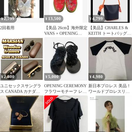
2,799
13,500
4,799
¥
¥
¥
2回着用
【美品 26cm】海外限定
【美品】CHARLES &
VANS × OPENING
KEITH トートバッグ
CEREMONY
チャールズ & キース
2,800
5,000
4,980
¥
¥
¥
ユニセックスサングラ
OPENING CEREMONY
新日本プロレス 美品！
ス CANADA カナダ製
フラワーモチーフ レザ
ワールドプロレスリン
MARSIAN 新品ハード
ーサンダル 37
グ ラグランTシャツ サ
ケース
イズL