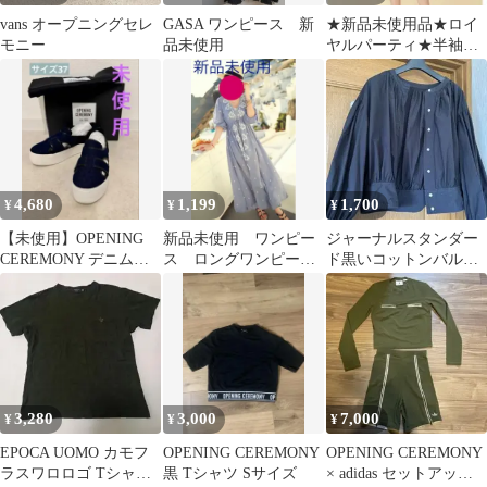
vans オープニングセレ
GASA ワンピース 新
★新品未使用品★ロイ
モニー
品未使用
ヤルパーティ★半袖バ
イカラーペプラムニッ
トフリーサイズ
4,680
1,199
1,700
¥
¥
¥
【未使用】OPENING
新品未使用 ワンピー
ジャーナルスタンダー
CEREMONY デニム生
ス ロングワンピー
ド黒いコットンバルー
地スニーカー37 厚底
ス マキシワンピー
ンスリーブシャツ 織
ス 水色
物
3,280
3,000
7,000
¥
¥
¥
EPOCA UOMO カモフ
OPENING CEREMONY
OPENING CEREMONY
ラスワロロゴ Tシャツ
黒 Tシャツ Sサイズ
× adidas セットアップ S