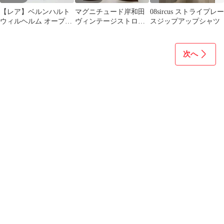
【レア】ベルンハルト
マグニチュード岸和田
08sircus ストライプレー
ウィルヘルム オープニ
ヴィンテージストロン
スジップアップシャツ
ングセレモニー 恐竜T
グTシャツ ブラウン サ
シャツ L
イズM レア
次へ