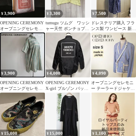
3,900
3,300
7,500
¥
¥
¥
OPENING CEREMONY
tumugu ツムグ ワッシ
ドレステリア購入 フラ
オープニングセレモニ
ャー天竺 ポンチョプル
ンス製 ワンピース 新品
ー クリアラメバッグ
オーバー イエロー
未使用
3,900
4,000
4,090
¥
¥
¥
OPENING CEREMONY
OPENING CEREMONY
オープニングセレモニ
オープニングセレモニ
X-girl ブルゾン バック
ー テーラードジャケッ
ー ワンピース シルク混
プリント
ト ダブル 綿ガーゼ ブ
ルー メンズS
15,000
15,000
1,100
¥
¥
¥