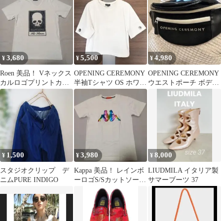
コットンロング丈チェ
スターコート柄ジャケ
ット長袖サーフアメカ
ジスケーターストリー
トミリタリービジネス
スーツパーティーモー
3,680
5,500
4,980
¥
¥
¥
ドドレスゴルフスポー
ツメンズ茶ブラウン日
Roen 美品！ Vネックス
OPENING CEREMONY
OPENING CEREMONY
本製S
カルロゴプリントカッ
半袖Tシャツ OS ホワイ
ウエストポーチ ボディ
トソー サイズM
ト 白
バッグ エナメル ロゴ
1,500
3,980
8,000
¥
¥
¥
スタジオクリップ デ
Kappa 美品！ レインボ
LIUDMILA イタリア製
ニムPURE INDIGO
ーロゴS/Sカットソー
サマーブーツ 37
ホワイト サイズL