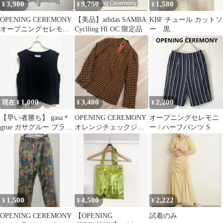
3,900
9,750
1,580
¥
¥
¥
OPENING CEREMONY
【美品】adidas SAMBA
KBF チュール カットソ
オープニングセレモニ
Cyclling HI OC 限定品
ー 黒
ー デニム ワイドデニム
1,000
3,400
2,200
現在 ¥
¥
¥
【早い者勝ち】 gasa＊
OPENING CEREMONY
オープニングセレモニ
grue ガサグルー ブラッ
オレンジチェックジャ
ー / ハーフパンツ S
ク カットソー タン
ケット
ク
1,500
4,500
2,222
¥
¥
¥
OPENING CEREMONY
【OPENING
試着のみ