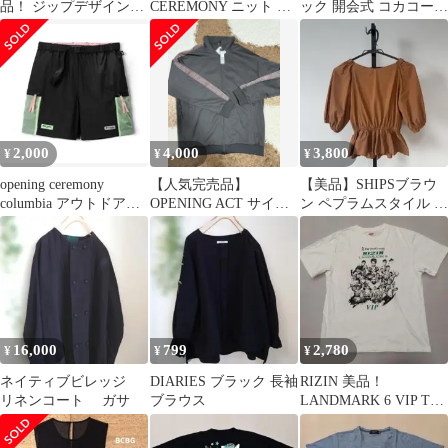
品！ ジップデザイング
CEREMONY ニット セ
ック 開会式 コカコーラ
ラフィック S/Sカット
ーター パープル クロッ
ピンバッジ
ソー
プド
2,000
4,000
3,800
¥
¥
¥
opening ceremony
【人気完売品】
【美品】SHIPSブラウ
columbia アウトドアシ
OPENING ACT サイド
ン ペプラムスタイル 五
ョーツ
デザイン トラックセッ
分袖シャツ
トアップ
16,000
799
2,780
¥
¥
¥
ネイティブビレッジ
DIARIES ブラック 長袖
RIZIN 美品！
リネンコート ガサ
ブラウス
LANDMARK 6 VIP Tシ
ャツ サイズL