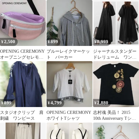
カーキ サイズ50
カーキ
2,500
899
8,999
¥
¥
¥
OPENING CEREMONY
ブルーレイクマーケッ
ジャーナルスタンダー
オープニングセレモニ
ト パーカー
ドレリューム ワンピ
ー ボディバッグ 美品
ース ブラック
899
4,799
2,880
¥
¥
¥
スタジオクリップ 肩
OPENING CEREMONY
志村魂 美品！ 2015
刺繍 ワンピース
ホワイトTシャツ
10th Anniversary Tシャ
ツ サイズL