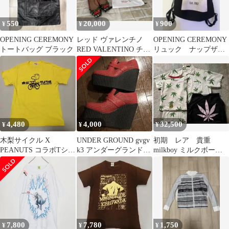
550
20,000
900
¥
¥
¥
OPENING CEREMONY
レッド ヴァレンチノ
OPENING CEREMONY
トートバッグ ブラック
RED VALENTINO チェ
リュック ナップザッ
リーバレーシューズ 37
ク トート バッグ
4,480
4,000
32,500
¥
¥
¥
木梨サイクル X
UNDER GROUND gvgv
初期 レア 貴重
PEANUTS コラボTシャ
k3 アンダーグランド
milkboy ミルクボー
ツ イエロー サイズS
fake tokyo
イ supreme コムデギ
ャルソン
7,800
7,780
1,750
¥
¥
¥