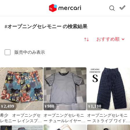
#オープニングセレモニー の検索結果
並び替え
販売中のみ表示
2,499
980
1,180
¥
¥
¥
希少 オープニングセ
オープニングセレモニ
オープニングセレモニ
レモニー レインスプー
ー チュールレイヤード
ー ストライプ ワイドパ
ナー コラボ 総柄 ハー
半袖Tシャツ 白×黒
ンツ S ネイビー