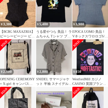
3,300
5,480
3,980
¥
¥
¥
【BCBG MAXAZRIA】
うる星やつら 美品！ ラ
EPOCA UOMO 美品！
ビーシービージー ビス
ムちゃん Tシャツ ブラ
VネックスワロロゴS/S
チェ トップス XXS
ック サイズL
カットソー サイズ46
2,900
2,800
450
¥
¥
¥
OPENING CEREMONY
SNIDEL サマージャケ
WestfordMill カジノ
× X-girl キャンバスナ
ット 半袖 スナイデル
CASINO 英国ブランド
ップサック
Free size
トートバッグ