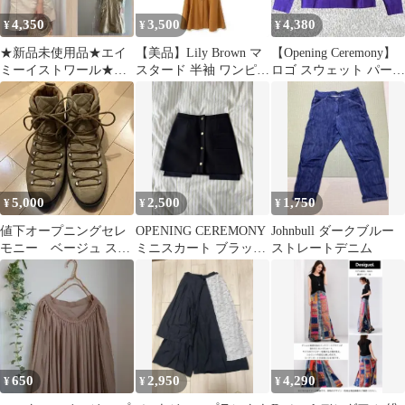
4,350
3,500
4,380
¥
¥
¥
★新品未使用品★エイ
【美品】Lily Brown マ
【Opening Ceremony】
ミーイストワール★サ
スタード 半袖 ワンピー
ロゴ スウェット パープ
イドギャザーボリュー
ス リリーブラウン
ル 綿100 XS
ムスリーブワンピース
5,000
2,500
1,750
¥
¥
¥
値下オープニングセレ
OPENING CEREMONY
Johnbull ダークブルー
モニー ベージュ スエ
ミニスカート ブラック
ストレートデニム
ード ハイカット トレッ
Sサイズ
キングシューズ
650
2,950
4,290
¥
¥
¥