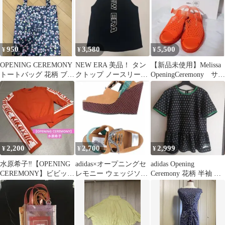
950
3,580
5,500
¥
¥
¥
OPENING CEREMONY
NEW ERA 美品！ タン
【新品未使用】Melissa
トートバッグ 花柄 ブラ
クトップ ノースリーブ
OpeningCeremony サン
ック
ブラック サイズM
ダル 送料込み
2,200
2,700
2,999
¥
¥
¥
水原希子‼️【OPENING
adidas×オープニングセ
adidas Opening
CEREMONY】ビビット
レモニー ウェッジソー
Ceremony 花柄 半袖 ペ
ショート丈セーター
ル
プラム トップス