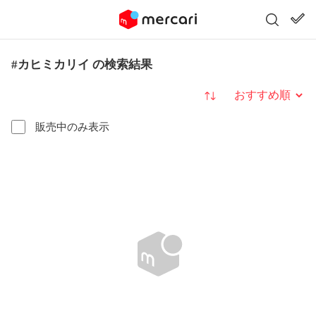
#カヒミカリイ の検索結果
並び替え
販売中のみ表示