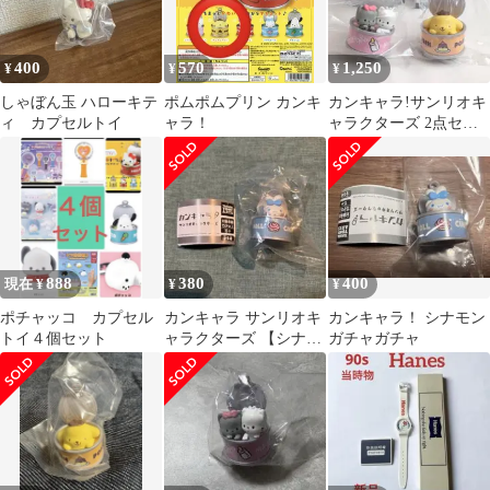
400
570
1,250
¥
¥
¥
しゃぼん玉 ハローキテ
ポムポムプリン カンキ
カンキャラ!サンリオキ
ィ カプセルトイ
ャラ！
ャラクターズ 2点セッ
ト
888
380
400
現在 ¥
¥
¥
ポチャッコ カプセル
カンキャラ サンリオキ
カンキャラ！ シナモン
トイ４個セット
ャラクターズ 【シナモ
ガチャガチャ
ロール】