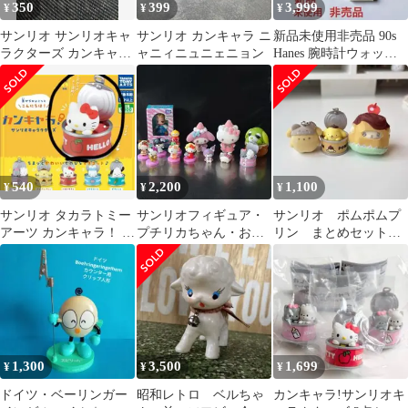
350
399
3,999
¥
¥
¥
サンリオ サンリオキャ
サンリオ カンキャラ ニ
新品未使用非売品 90s
ラクターズ カンキャラ
ャニィニュニェニョン
Hanes 腕時計ウォッチ
ポムポムプリン ガチャ
ノベルティ レアビンテ
ガチャ
ージ
540
2,200
1,100
¥
¥
¥
サンリオ タカラトミー
サンリオフィギュア・
サンリオ ポムポムプ
アーツ カンキャラ！ ハ
プチリカちゃん・お茶
リン まとめセット売
ローキティ
犬他セット
り
1,300
3,500
1,699
¥
¥
¥
ドイツ・ベーリンガー
昭和レトロ ベルちゃ
カンキャラ!サンリオキ