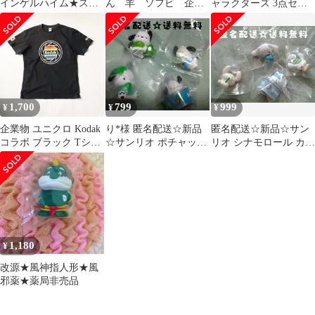
インゲルハイム★スピ
ん 羊 ソフビ 企業
ャラクターズ 3点セッ
リーバカウンター用人
物 鈴屋 動物 非売
ト
形★病院・薬局非売品
品 タグ付き
1,700
799
999
¥
¥
¥
企業物 ユニクロ Kodak
り*様 匿名配送☆新品
匿名配送☆新品☆サン
コラボ ブラック Tシャ
☆サンリオ ポチャッコ
リオ シナモロール カプ
ツ ヴィンテージ 廃版
カプセルトイ 4種セッ
セルトイ 4種セット A
ト
1,180
¥
改源★風神指人形★風
邪薬★薬局非売品