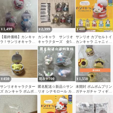
1,499
2,399
400
¥
¥
¥
【最終価格】カンキャ
カンキャラ サンリオ
サンリオ カプセルトイ
ラ！サンリオキャラク
キャラクターズ 全5
カンキャラ ニャニィニ
ターズ 3点セット バラ
種 コンプリート
ュネェニョン
売り不可
450
700
1,550
¥
現在 ¥
¥
サンリオキャラクター
匿名配送☆新品☆サン
未開封 ポムポムプリン
ズ カンキャラ ポムポム
リオ シナモロール カプ
ガチャガチャ フィギュ
プリン
セルトイ 4種セット B
ア 4種セット