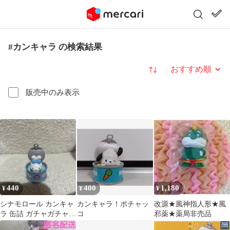
#カンキャラ の検索結果
並び替え
販売中のみ表示
440
400
1,180
¥
¥
¥
シナモロール カンキャ
カンキャラ！ポチャッ
改源★風神指人形★風
ラ 缶詰 ガチャガチャ
コ
邪薬★薬局非売品
カプセルトイ サンリオ