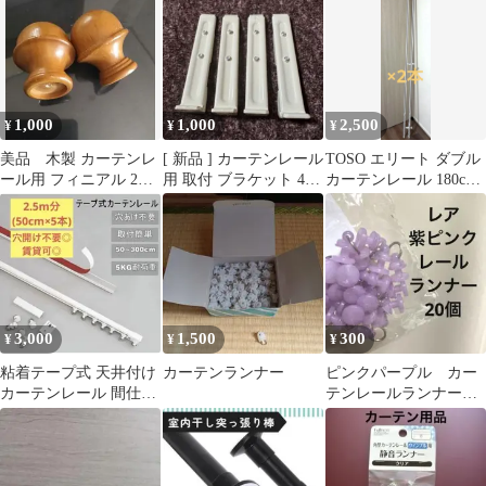
イプ1点
1,000
1,000
2,500
¥
¥
¥
美品 木製 カーテンレ
[ 新品 ] カーテンレール
TOSO エリート ダブル
ール用 フィニアル 2個
用 取付 ブラケット 4個
カーテンレール 180cm
セット
セット 木ネジ付き
ホワイト 2本セット
3,000
1,500
300
¥
¥
¥
粘着テープ式 天井付け
カーテンランナー
ピンクパープル カー
カーテンレール 間仕切
テンレールランナー
り 2.5m DIY 穴開け不
20個 染色 姫系 デ
要
コラ かわいい