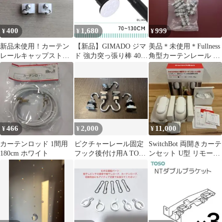
400
1,680
999
¥
¥
¥
新品未使用！カーテン
【新品】GIMADO ジマ
美品＊未使用＊Fullness
レールキャップストッ
ド 強力突っ張り棒 40〜
角型カーテンレール ウ
プ２個1セット
70cm 白
ィンブル用 静音ランナ
ー
466
2,000
11,000
¥
¥
¥
カーテンロッド 1間用
ピクチャーレール固定
SwitchBot 両開きカーテ
180cm ホワイト
フック後付け用A TOSO
ンセット U型 リモート
同等品SUS製×5個
ボタン スマートホーム