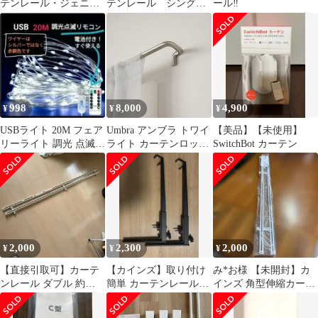
テンレール・ジェニ◼︎
テンレール シングル
ール‼️
リングランナー付き
ブラケット（アンバ
ー）20個
998
8,000
4,900
¥
¥
¥
USBライト 20M フェア
Umbra アンブラ トワイ
【美品】【未使用】
リーライト 調光 点滅モ
ライト カーテンロッド
SwitchBot カーテン
ードリモコン(電池
167-365cm ブラック ニ
付) #E
ッケル インテリア 家具
北欧家具 ys未プレゼ
ント
2,000
2,300
2,000
¥
¥
¥
【直接引取可】カーテ
【カインズ】取り付け
み*お様 【未開封】カ
ンレール ダブル 約
簡単 カーテンレール用
インズ 角型伸縮カーテ
180cm 白
室内物干しハンガー ブ
ンレール ダブル
ラック部屋干し
1.1m〜2.0m