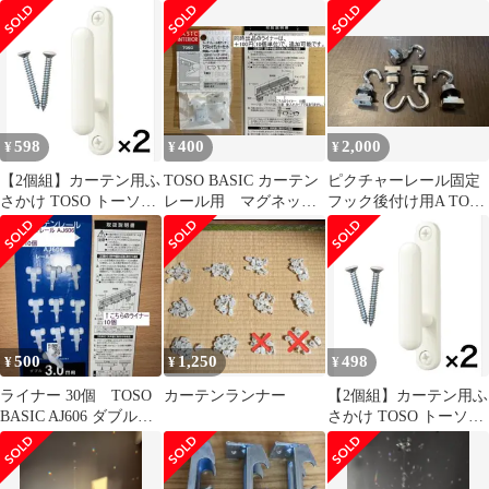
テンレール カーテン
ー ミディアムオー
3m以上
ク 8個
598
400
2,000
¥
¥
¥
【2個組】カーテン用ふ
TOSO BASIC カーテン
ピクチャーレール固定
さかけ TOSO トーソー
レール用 マグネット
フック後付け用A TOSO
ラパン ホワイト
ライナー
同等品SUS製×5個
500
1,250
498
¥
¥
¥
ライナー 30個 TOSO
カーテンランナー
【2個組】カーテン用ふ
BASIC AJ606 ダブル伸
さかけ TOSO トーソー
縮 ライナー 30個
ラパン ホワイト