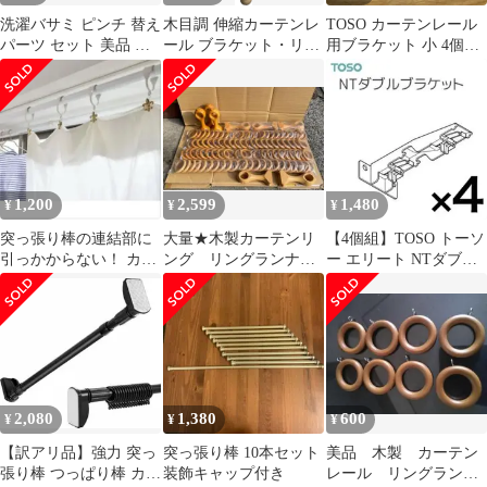
洗濯バサミ ピンチ 替え
木目調 伸縮カーテンレ
TOSO カーテンレール
パーツ セット 美品 カ
ール ブラケット・リン
用ブラケット 小 4個セ
ーテン 収納 パーツ
グ付き 未使用品
ット ホワイト ダブル
ブラケット
1,200
2,599
1,480
¥
¥
¥
突っ張り棒の連結部に
大量★木製カーテンリ
【4個組】TOSO トーソ
引っかからない！ カー
ング リングランナ
ー エリート NTダブル
テンリング
ー 支持金具セット
ブラケット カーテンレ
ール金具
2,080
1,380
600
¥
¥
¥
【訳アリ品】強力 突っ
突っ張り棒 10本セット
美品 木製 カーテン
張り棒 つっぱり棒 カー
装飾キャップ付き
レール リングランナ