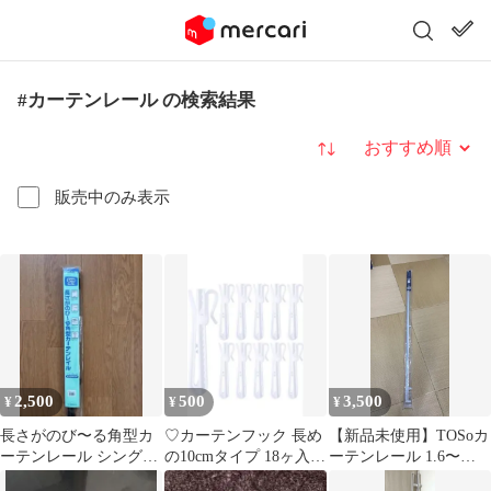
#カーテンレール の検索結果
並び替え
販売中のみ表示
2,500
500
3,500
¥
¥
¥
長さがのび〜る角型カ
♡カーテンフック 長め
【新品未使用】TOSoカ
ーテンレール シングル
の10cmタイプ 18ヶ入り
ーテンレール 1.6〜
セット 1.1-2.0m
♡
3.0m用ホワイト 伸縮タ