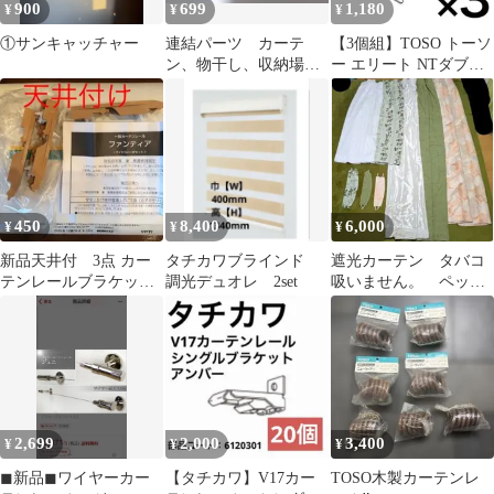
900
699
1,180
¥
¥
¥
①サンキャッチャー
連結パーツ カーテ
【3個組】TOSO トーソ
ン、物干し、収納場所
ー エリート NTダブル
など、手作り品、アイ
ブラケット カーテンレ
ディア品 補修に
ール金具
450
8,400
6,000
¥
¥
¥
新品天井付 3点 カー
タチカワブラインド
遮光カーテン タバコ
テンレールブラケッ
調光デュオレ 2set
吸いません。 ペット
ト ファンティア
飼ってません。
2,699
2,000
3,400
¥
¥
¥
◼︎新品◼︎ワイヤーカー
【タチカワ】V17カー
TOSO木製カーテンレ