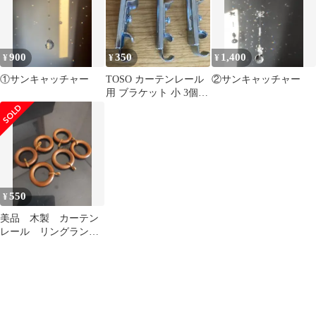
900
350
1,400
¥
¥
¥
①サンキャッチャー
TOSO カーテンレール
②サンキャッチャー
用 ブラケット 小 3個セ
ット 金属製 ダブル
ブラケット
550
¥
美品 木製 カーテン
レール リングランナ
ー 6個 ミディアムオ
ーク