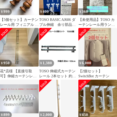
999
400
360
¥
¥
¥
【5個セット】カーテン
TOSO BASIC AJ606 ダ
【未使用品】TOSO カ
レール用 フィニアル 装
ブル伸縮 余り部品
ーテンレール用ランナ
飾キャップ 木製 ブラウ
ライナー 20個
ー SCランナー 10個
ン
入 ニトリ
950
1,380
6,000
¥
¥
¥
花*店様 【直接引取
TOSO 伸縮式カーテン
【2個セット】
可】伸縮カーテンレー
レール 2本セット 約
SwitchBot カーテン
ル ダブル 約110〜
55〜105cm ランナー付
200cm シルバ
899
2,000
450
¥
¥
¥