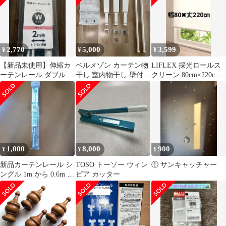
2,770
5,000
3,599
¥
¥
¥
【新品未使用】伸縮カ
ベルメゾン カーテン物
LIFLEX 採光ロールス
ーテンレール ダブル ホ
干し 室内物干し 壁付け
クリーン 80cm×220cm
ワイト 2m用 1.1〜2m
耐荷重量10kg
カーテン 日除け
1,000
8,000
900
¥
¥
¥
新品カーテンレール シ
TOSO トーソー ウィン
① サンキャッチャー
ングル 1m から 0.6m ブ
ピア カッター
ラウン