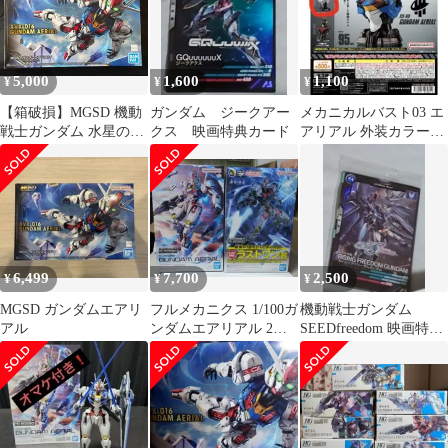
5,000
1,600
1,100
¥
¥
¥
【箱破損】MGSD 機動
ガンダム ジークアー
メカニカルバスト03 エ
戦士ガンダム 水星の魔
クス 映画特典カード
アリアル 外装カラー&
女 XVX-016 ガンダムエ
外装メカニカルクリア
アリアル
セット
6,499
7,700
2,500
¥
¥
¥
MGSD ガンダムエアリ
フルメカニクス 1/100ガ
機動戦士ガンダム
アル
ンダムエアリアル 2種
SEEDfreedom 映画特典
セット一番くじ限定ラ
ライジングフリーダム
ストワン賞
カード