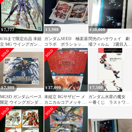
7,777
3,900
20,000
¥
¥
¥
6/16まで限定出品 未組
ガンダムSEED 極楽湯
閃光のハサウェイ 劇
立 MG ウイングガンダ
コラボ ポラショット
場フィルム 2週目入場
ムゼロ EW Ver.Ka
カード
者プレゼント
7,999
37,000
7,500
¥
¥
¥
MGSD ガンダムベース
未組立 RGサザビー メ
ガンダム水星の魔女
限定 ウイングガンダム
カニカルコアメッキ ス
一番くじ ラストワン
ゼロ EW[クリアカラー]
ペシャルコーティング
賞フィギュア
新品 セット