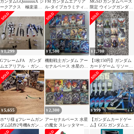
ガンダムGQuuuuuuX ジ
FM ガンダムエアリア
MGSD ガンダムベース
ークアクス 極楽湯コ
ル-タイプカラミティ-
限定 ウイングガンダム
ラボ マフラータオル
ガンプラ 全塗装 塗装済
ゼロ EW クリアカラー
み 完成品
1,299
1,500
1,700
¥
¥
¥
GフレームFA ガンダ
機動戦士ガンダム アー
【1枚150円】ガンダム
ムエアリアル ・ガンダ
セナルベース 水星の魔
カードゲーム リソース
ムキャリバーン2体セッ
女セット売り プロ
カード パラレル 12種
ト
モ含
セット
5,655
2,300
999
¥
¥
¥
ホ*リ様 gフレームガン
アーセナルベース 水星
【ガンダムカードゲー
ダム試作2号機&ガンダ
の魔女 スレッタマーキ
ム】GCG ガンダムエア
ムコンバージフルコン
ュリー ガンダムエアリ
リアル 改修型 LR 4枚