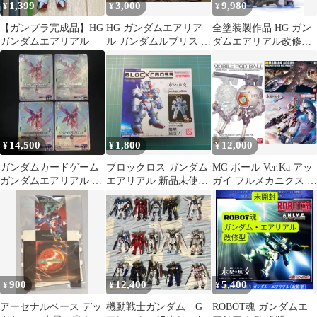
1,399
3,000
9,980
¥
¥
¥
【ガンプラ完成品】HG
HG ガンダムエアリア
全塗装製作品 HG ガン
ガンダムエアリアル
ル ガンダムルブリス 2
ダムエアリアル改修型 /
体セット
ガンプラ 完成品
14,500
1,800
12,000
¥
¥
¥
ガンダムカードゲーム
ブロックロス ガンダム
MG ボール Ver.Ka アッ
ガンダムエアリアル 改
エアリアル 新品未使用
ガイ フルメカニクス ガ
修型 LR LR+ 4枚 パラ
品 ガンプラ おもちゃ
ンダムエアリアル
レル
ホビー
900
12,400
5,400
¥
¥
¥
アーセナルベース デッ
機動戦士ガンダム G
ROBOT魂 ガンダムエ