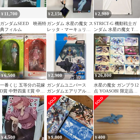
11,700
2,150
2,980
¥
¥
¥
ガンダムSEED 映画特
ガンダム 水星の魔女 ス
STRICT-G 機動戦士ガ
典フィルム
レッタ・マーキュリー
ンダム 水星の魔女 Tシ
フィギュア エンディン
ャツ ホワイト ガンダム
グver
6,500
2,900
26,800
¥
¥
¥
一番くじ 五等分の花嫁
ガンダムユニバース
水星の魔女 ガンプラ12
D賞 中野四葉 E賞 中野
ガンダムエアリアル
点 YOASOBI 限定品含
五月 フィギュアまとめ
水星の魔女
む 未組立
売り
4,500
9,000
400
¥
¥
¥