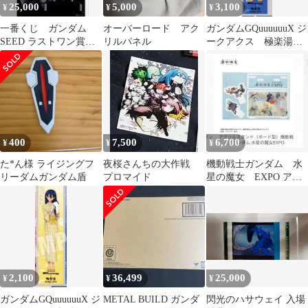
25,000
5,000
3,100
¥
¥
¥
一番くじ ガンダム
オーバーロード アク
ガンダムGQuuuuuuX ジ
SEED ラストワン賞
リルパネル
ークアクス 極楽湯コ
フリーダムガンダム
ラボ マフラータオル
胸像フィギュア
400
7,500
6,700
¥
¥
¥
た*ん様 ライジングフ
夜桜さんちの大作戦
機動戦士ガンダム 水
リーダムガンダム盾
プロマイド
星の魔女 EXPO アク
リルスタンド
2,100
36,499
25,000
¥
¥
¥
ガンダムGQuuuuuuX ジ
METAL BUILD ガンダ
閃光のハサウェイ 入場