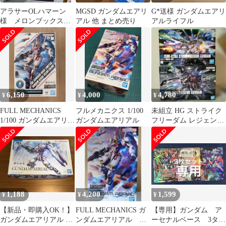
アラサーOLハマーン
MGSD ガンダムエアリ
G*送様 ガンダムエアリ
様 メロンブックス特
アル 他 まとめ売り
アルライフル
典リーフレット
6,150
4,000
4,780
¥
¥
¥
FULL MECHANICS
フルメカニクス 1/100
未組立 HG ストライク
1/100 ガンダムエアリア
ガンダムエアリアル
フリーダム レジェンド
ル クリアカラー
ガンプラ SEED セット
1,188
4,200
1,599
¥
¥
¥
【新品・即購入OK！】
FULL MECHANICS ガ
【専用】ガンダム ア
ガンダムエアリアル 水
ンダムエアリアル 新
ーセナルベース 3タイ