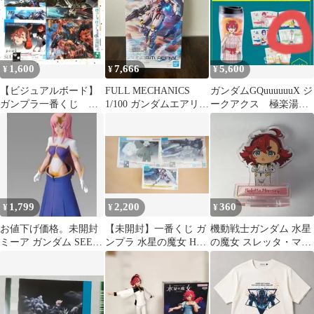
1,600
7,666
5,600
¥
¥
¥
【ビジュアルボード】
FULL MECHANICS
ガンダムGQuuuuuuX ジ
ガンプラ一番くじ ス
1/100 ガンダムエアリア
ークアクス 極楽湯コ
レッタ エアリアル
ル 機動戦士ガンダム 水
ラボ タンブラー シ
クスィー 6枚
星の魔女 プラモデル
ャリアブル
1,799
2,200
360
¥
¥
¥
お値下げ価格。未開封
【未開封】一番くじ ガ
機動戦士ガンダム 水星
ミーア ガンダム SEED
ンプラ 水星の魔女 HG
の魔女 スレッタ・マー
当時品 即購入⭕️
ルブリス＆ビジュアル
キュリー アクリルスタ
ボード 3点
ンド03