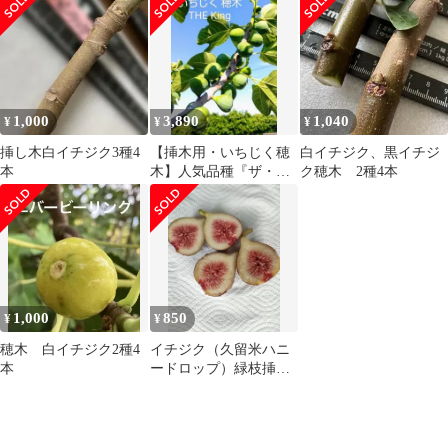
発送】1
発送】
1,000
3,890
1,040
¥
¥
¥
挿し木白イチジク3種4
【挿木用・いちじく穂
白イチジク、黒イチジ
本
木】人気品種『ザ・キ
ク穂木 2種4本
ング』18本セット【匿
名発送】
1,000
850
¥
¥
穂木 白イチジク2種4
イチジク（久留米ハニ
本
ードロップ）緑枝挿
し・緑枝接ぎ用穂木2本