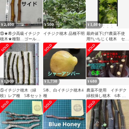
2,400
500
1,080
¥
¥
¥
⑬★希少高級イチジク
イチジク穂木 品種不明
最終値下げ‼️農薬不使
穂木★種類…ゴールデ
用‼️いちじく穂木 セッ
ンリバーサイド【親木
ト 1 本 ドーフィン
写真・結実実績あり】
1,900
1,730
680
¥
¥
¥
⑤イチジク穂木（緑
5本、白イチジク穂木4
農薬不使用 イチヂク
枝）レア種 5本セット
種
緑枝挿し穂木 6本 送
料込み