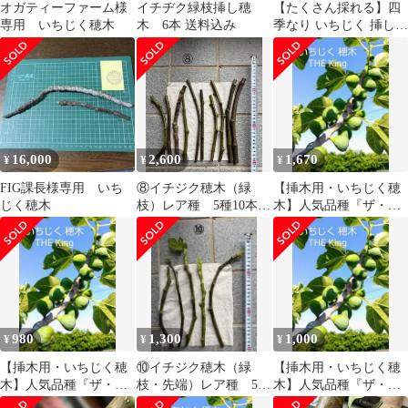
オガティーファーム様
イチヂク緑枝挿し穂
【たくさん採れる】四
専用 いちじく穂木
木 6本 送料込み
季なり いちじく 挿し木
穂 3本セット5cm★初心
者向け
16,000
2,600
1,670
¥
¥
¥
FIG課長様専用 いち
⑧イチジク穂木（緑
【挿木用・いちじく穂
じく穂木
枝）レア種 5種10本セ
木】人気品種『ザ・キ
ット
ング』6本セット【匿名
発送】
980
1,300
1,000
¥
¥
¥
【挿木用・いちじく穂
⑩イチジク穂木（緑
【挿木用・いちじく穂
木】人気品種『ザ・キ
枝・先端）レア種 5本
木】人気品種『ザ・キ
ング』3本セット【匿名
セット
ング』3本セット【匿名