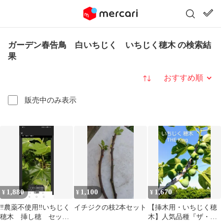
ガーデン春告鳥 白いちじく いちじく穂木 の検索結
果
並び替え
販売中のみ表示
1,880
1,100
1,670
¥
¥
¥
‼️農薬不使用‼️いちじく
イチジクの枝2本セット
【挿木用・いちじく穂
穂木 挿し穂 セッ
木】人気品種『ザ・キ