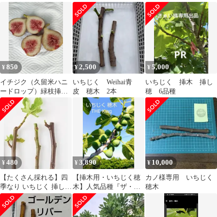
ト 2 本 ドーフィン
ング』6本セット【匿名
発送】
850
2,500
5,000
¥
¥
¥
イチジク（久留米ハニ
いちじく Weihai青
いちじく 挿木 挿し
ードロップ）緑枝挿
皮 穂木 2本
穂 6品種
し・緑枝接ぎ用穂木2本
480
3,890
10,000
¥
¥
¥
【たくさん採れる】四
【挿木用・いちじく穂
カノ様専用 いちじく
季なり いちじく 挿し木
木】人気品種『ザ・キ
穂木
穂 3本セット★初心者
ング』18本セット【匿
向け
名発送