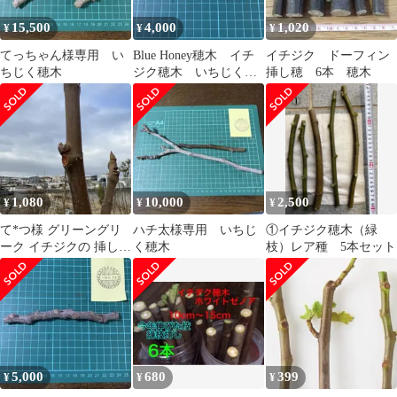
15,500
4,000
1,020
¥
¥
¥
てっちゃん様専用 い
Blue Honey穂木 イチ
イチジク ドーフィン
ちじく穂木
ジク穂木 いちじく穂
挿し穂 6本 穂木
木
1,080
10,000
2,500
¥
¥
¥
て*つ様 グリーングリ
ハチ太様専用 いちじ
①イチジク穂木（緑
ーク イチジクの 挿し木
く穂木
枝）レア種 5本セット
用穂木3節 2本 オークシ
ョン形式
5,000
680
399
¥
¥
¥