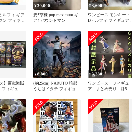
30,000
3,600
¥
¥
形王 ルフィ ギア
麦*茶様 pop maximum ギ
ワンピース モンキー・
マン フィギュ
ア4 バウンドマン
D・ルフィ フィギュア 
体セット値下げ早い者
ちで！！
8,800
3,280
¥
¥
ス】百獣海賊
(約25cm) NARUTO 暗部
ワンピース フィギュ
レ フィギュア
うちはイタチ フィギョア
ア まとめ売り 計5点
ト
ガレージキット
セット ハンコック、
らほし姫、ナミ他