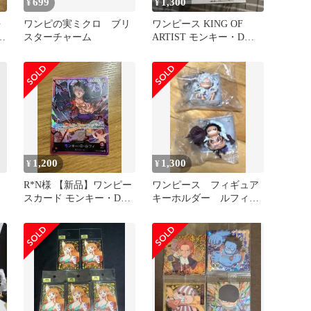
699
1,300
¥
¥
海
ワンピの実ミクロ ブリ
ワンピース KING OF
スターチャーム
ARTIST モンキー・D・
ルフィ Special
1,200
1,300
¥
¥
ン
R*N様 【新品】ワンピー
ワンピース フィギュア
スカード モンキー・D・
キーホルダー ルフィ
ルフィ OP04-090 SR
2体セット