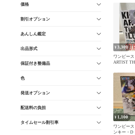
価格
割引オプション
あんしん鑑定
3,300
¥
出品形式
ワンピース K
ARTIST T
保証付き整備品
SNAKEM
ン
色
発送オプション
配送料の負担
1,100
¥
タイムセール割引率
ワンピース
ンキー・D