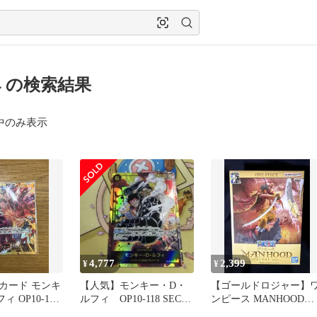
4 の検索結果
中のみ表示
4,777
2,399
¥
¥
カード モンキ
【人気】モンキー・D・
【ゴールドロジャー】
 OP10-118
ルフィ OP10-118 SEC★
ンピース MANHOOD
シークレットパラレル
SPECIALver フィギュア