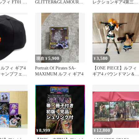
ルフィ FT01 フ
GLITTER&GLAMOURS
レクションギア4第三弾
未開封
ヴィンスモーク・レイジ
モンキーDルフィ猿王銃
ュ
コングガン
5,900
3,580
現在 ¥
¥
ルフィ ギア4
Portrait.Of.Pirates SA-
【ONE PIECE】ルフィ
ジャンプフェス
MAXIMUM ルフィ ギア4
ギア4 バウンドマン＆
売品
ミ フィギュア 2体セッ
8,999
12,800
¥
¥