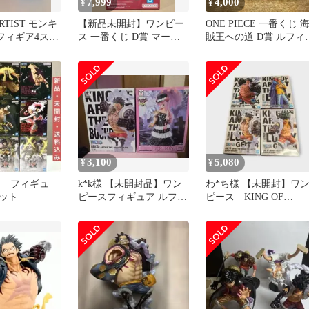
7,999
4,000
¥
¥
ARTIST モンキ
【新品未開封】ワンピー
ONE PIECE 一番くじ 
フィギア4スネ
ス 一番くじ D賞 マーカ
賊王への道 D賞 ルフィ
おまけ
ス・マーズ聖 五老星
ギア4
3,100
5,080
¥
¥
CE フィギュ
k*k様 【未開封品】ワン
わ*ち様 【未開封】ワ
ット
ピースフィギュア ルフィ
ピース KING OF
バウンドマン&ペローナ
ARTIST ルフィ ロ
2体セ
ー 4点