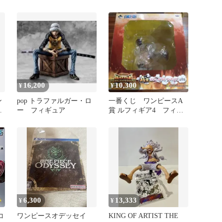
ア KING OF ARTIST Ⅱ
16,200
10,300
¥
¥
ン
pop トラファルガー・ロ
一番くじ ワンピースA
エ
ー フィギュア
賞 ルフィギア4 フィギ
ュア
6,300
13,333
¥
¥
コ
ワンピースオデッセイ
KING OF ARTIST THE