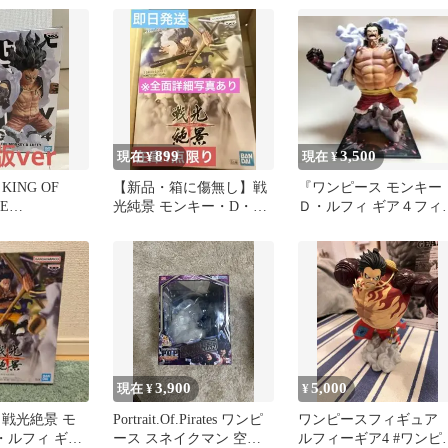
899
3,500
現在 ¥
現在 ¥
ING OF
【新品・箱に傷無し】戦
『ワンピース モンキー
HE
光純景 モンキー・D・ル
Ｄ・ルフィ ギア４フィ
AN スネイクマ
フィ GEAR4
ュア』【中古品】
3,900
5,000
現在 ¥
¥
 戦光絶景 モ
Portrait.Of.Pirates ワンピ
ワンピースフィギュ
・ルフィ ギア
ース スネイクマン 空箱
ルフィーギア4 #ワンピ