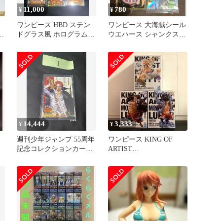
11,000
780
¥
¥
ワンピース HBD ステン
ワンピース 大海賊シール
4
ドグラス風 ホログラムプ
ウエハース シャンクス
勝
レート ナミ
SGR ルフィSEC含4枚
【未開封
14,444
3,333
¥
¥
週刊少年ジャンプ 55周年
ワンピース KING OF
記念コレクションカード
ARTIST
し
ONE PEACE シャンクス
MONKEY.D.LUFFY ルフ
ィ