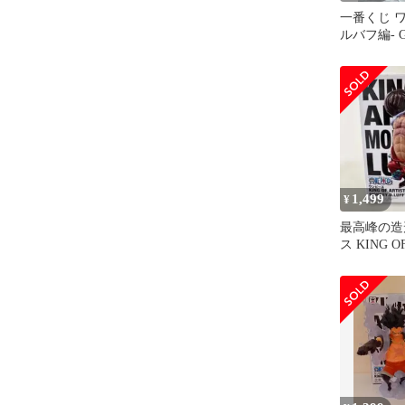
一番くじ ワ
ルバフ編- GI
Vol.2 ゾロ
1,499
¥
最高峰の造
ス KING O
ィ ギア4 