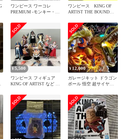
G
ワンピース ワーコレ
ワンピース KING OF
5
PREMIUM -モンキー・
ARTIST THE BOUND
D・ルフィ SPECIAL-
MAN ルフィ
5,500
12,000
¥
¥
ィ
ワンピース フィギュア
ガレージキット ドラゴン
め
KING OF ARTIST など １
ボール 悟空 超サイヤ人3
ー
０点 （開封品）
龍拳爆発フィギュア