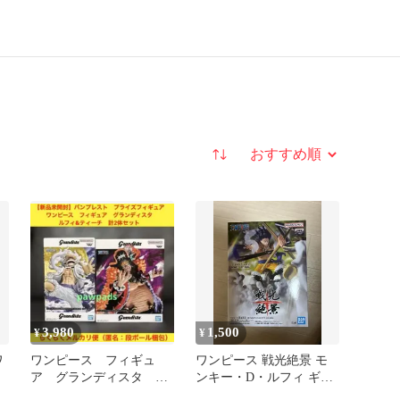
並び替え
3,980
1,500
¥
¥
ワ
ワンピース フィギュ
ワンピース 戦光絶景 モ
ア グランディスタ ル
ンキー・D・ルフィ ギア
フィ&ティーチ 計2体セ
4