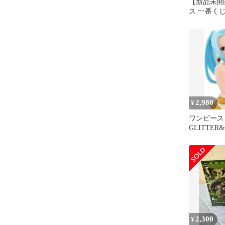
【新品未開
ス 一番くじ
ラストワン
ニカ
2,980
¥
ワンピース
GLITTER
フェリタリ
ュア
2,300
¥