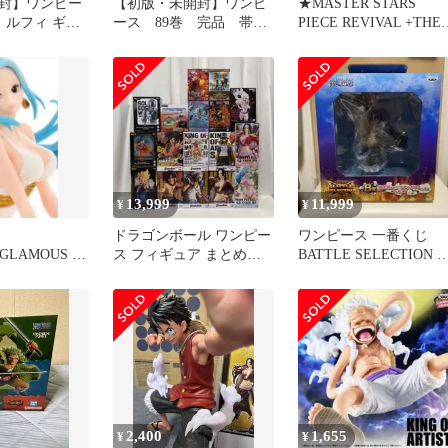
封】ワンピー
【初版・未開封】ワンピ
★MASTER STARS
 ルフィ ギア5
ース 89巻 完品 帯付
PIECE REVIVAL +THE
他8種セット
き 冊子付き シュリン
SABO
ク付き
13,999
11,999
¥
¥
ドラゴンボール ワンピー
ワンピース 一番くじ
&GLAMOUS ネ
ス フィギュア まとめ売
BATTLE SELECTION B
・ビビ フィギ
り Grandista ジャンプ
賞 ルフィギア4猿王銃
2,400
1,655
¥
¥