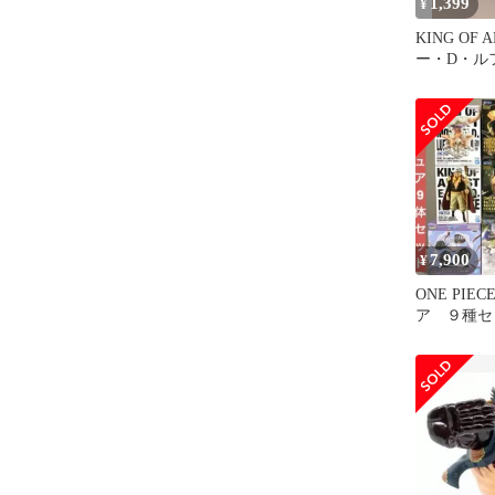
1,399
¥
KING OF 
ー・D・ル
イクマン+
7,900
¥
ONE PIE
ア ９種セ