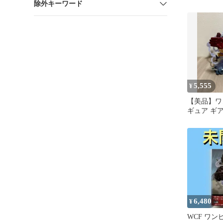
除外キーワード
4 フィギュ
5,555
¥
【美品】ワ
ギュア ギア
ンドマン
6,480
¥
WCF ワン