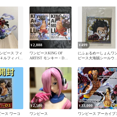
ア
ブリスター
ス #ルフィー #ギア4
2,888
499
¥
¥
ンピース フィ
ワンピースKING OF
にふぉるめーしょんワ
4 ルフィ バウ
ARTIST モンキー・D・
ピース大海賊シールウ
ルフィ SPECIAL
ハースモンキーDルフィ
ギア4 GR
2,500
33,000
¥
¥
ピース ワーコ
ワンピース
ワンピース アーカイブ