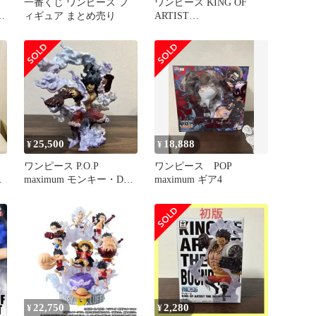
一番くじ ワンピース フ
ワンピース KING OF
ィギュア まとめ売り
ARTIST
MONKEY.D.LUFFY
25,500
18,888
¥
¥
ワンピース P.O.P
ワンピース POP
maximum モンキー・D・
maximum ギア4
ルフィギア4 スネイクマ
ン
22,750
2,280
¥
¥