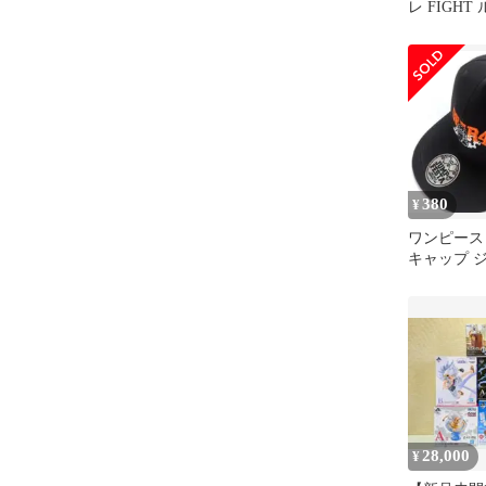
レ FIGHT 
ィギュア 
380
¥
ワンピース 
キャップ 
タ2020 非
28,000
¥