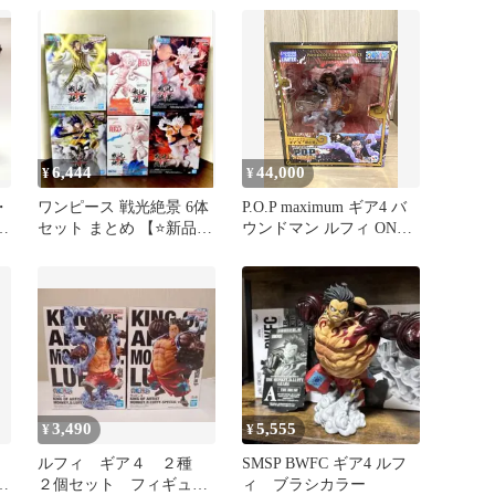
ット
6,444
44,000
¥
¥
・
ワンピース 戦光絶景 6体
P.O.P maximum ギア4 バ
ギ
セット まとめ 【⭐️新品・
ウンドマン ルフィ ONE
未開封⭐️】
PIECE
3,490
5,555
¥
¥
ア
ルフィ ギア４ ２種
SMSP BWFC ギア4 ルフ
ー
２個セット フィギュ
ィ ブラシカラー