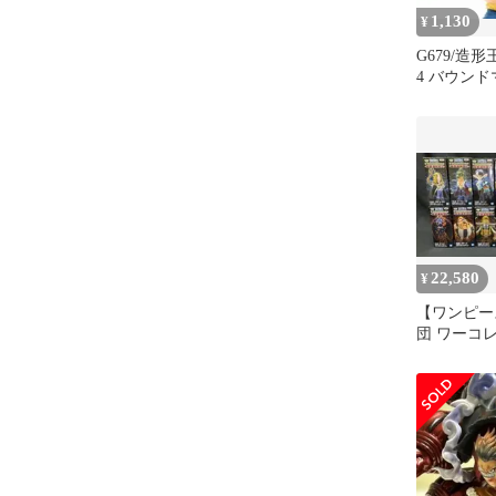
1,130
¥
G679/造
4 バウンド
ア※箱無
22,580
¥
【ワンピー
団 ワーコ
コンプリー