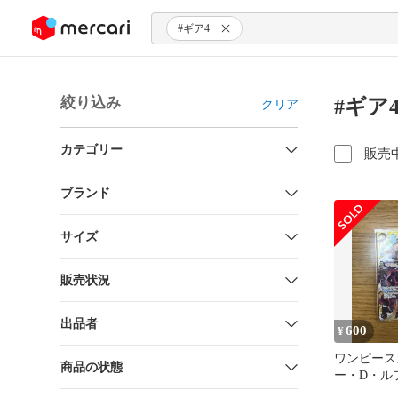
ンツにスキップ
#ギア4
絞り込み
#ギア
クリア
カテゴリー
販売
ブランド
サイズ
販売状況
出品者
600
¥
ワンピース
商品の状態
ー・D・ルフィ
SEC