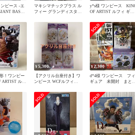
ンピース -エ
マキシマチックプラス ル
y*s様 ワンピース KIN
ANT BASH!!
フィー グランディスタ
OF ARTIST ルフィ ギア
ハンコック
フィギュア
5,300
2,300
¥
¥
形！ワンピー
【アクリル台座付き】ワ
d*4様 ワンピース フ
F ARTIST ルフ
ンピース WCFルフィ
ギュア 未開封 まと
激レア
SPECIALメタリックカラ
売り ギア5 レイリ
ー
ブロギー