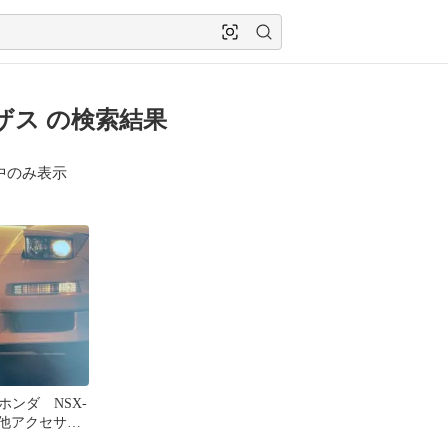
ザス の検索結果
中のみ表示
ホンダ NSX-
 他アクセサリ
価格表