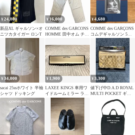
24,800
16,000
4,680
¥
¥
¥
新品XL ギャルソン×オ
COMME des GARCONS
COMME des GARÇONS
ニツカタイガー ロンT
HOMME 田中オム チノ
コムデギャルソン 5冊
イージーパンツ S
セット アートブック
34,000
1,900
3,300
¥
¥
¥
sacai 25ssホワイト 半袖
LAXEE KINGS 車用ワ
値下げ中D.A.D ROYAL
シャツ ドッキング
イドルームミラー ライ
MULTI POCKET ギャ
ンストーン付き D.A.D
ルソン dad
系