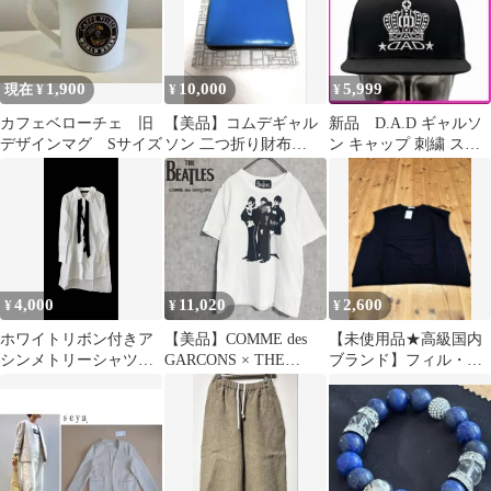
1,900
10,000
5,999
現在 ¥
¥
¥
カフェベローチェ 旧
【美品】コムデギャル
新品 D.A.D ギャルソ
デザインマグ Sサイズ
ソン 二つ折り財布
ン キャップ 刺繍 スト
SUPER FLUO ネオンカ
リート 帽子 ブラッ
ラー
ク 60㎝
4,000
11,020
2,600
¥
¥
¥
ホワイトリボン付きア
【美品】COMME des
【未使用品★高級国内
シンメトリーシャツ
GARCONS × THE
ブランド】フィル・
リミフゥ
BEATLES Tシャツ
エ・クチーレ「メンズ
ベスト」