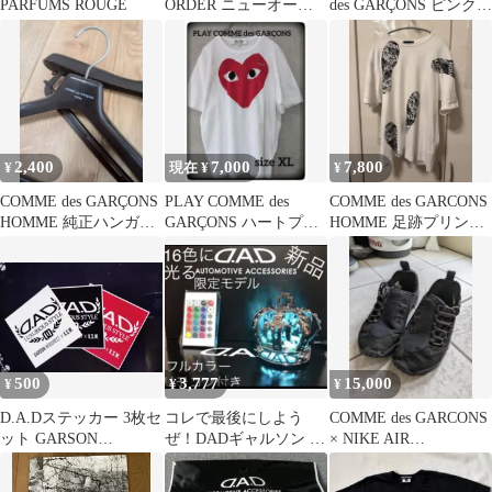
PARFUMS ROUGE
ORDER ニューオーダ
des GARÇONS ピンクハ
ー 東京公演限定 Ｔシャ
ート Tシャツ M
ツ S
2,400
7,000
7,800
¥
現在 ¥
¥
COMME des GARÇONS
PLAY COMME des
COMME des GARCONS
HOMME 純正ハンガ
GARÇONS ハートプリ
HOMME 足跡プリント
ー 付属品 ギャルソン
ント Tシャツ
tシャツ M
500
3,777
15,000
¥
¥
¥
D.A.Dステッカー 3枚セ
コレで最後にしよう
COMME des GARCONS
ット GARSON
ぜ！DADギャルソン 16
× NIKE AIR
WEBDIRECT×K.S.W.
色フルカラー遠隔操作
FOOTSCAPE
リモコン付き