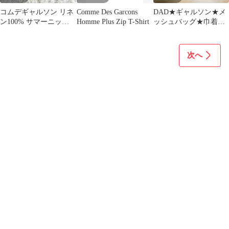
コムデギャルソン リネ
Comme Des Garcons
DAD★ギャルソン★メ
ン100% サマーニット
Homme Plus Zip T-Shirt
ッシュバッグ★巾着袋
半袖ニット セーター 麻
★収納袋★非売品★限
XS
定★希少品
次へ