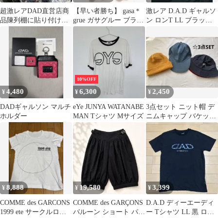
超激レアDAD直営店商
【早い者勝ち】 gasa＊
激レア D.A.D ギャルソ
品陳列棚に貼り付けて
grue ガサグルー ブラッ
ン ロンT LL ブラック×
あるショップ看板未開
ク カットソー タン
金ロゴ 綿100% 袖プリ
封②
ク
ント バックロゴ デカロ
ゴ ストリート 車好き
GARSON 激レア 大き
いサイズ 長袖Tシャツ
10%OFF
4,480
6,300
2,450
¥
¥
¥
DADギャルソン マルチ
eYe JUNYA WATANABE
3点セット ニット帽 デ
ホルダー
MAN Tシャツ Mサイズ
ニムキャップ バケット
ハット ミスマッチ
ステュディオス
8,888
19,580
3,399
¥
¥
¥
COMME des GARCONS
COMME des GARÇONS
D.A.D ディーエーディ
1999 ete サークルロゴT
バルーン ショート パン
ー Tシャツ LL 黒 ロゴ