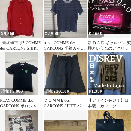
ビー
クシャツ
9,500
2,500
2,666
¥
¥
¥
*最終値下げ* COMME
tricot COMME des
新 D.A.D ギャルソン 究
des GARCONS SHIRT
GARÇONS 半袖カット
極という名のアクリル
ソー M
プレート ピンクに光る
LED
5,000
30,100
1,380
現在 ¥
現在 ¥
¥
PLAY COMME des
ＣＯＭＭＥdes
【デザイン必見！】日
GARCONS ポロシャツ
GARCONS SHIRT パン
本製 カットソー
ブラック S
ツ
DISREV