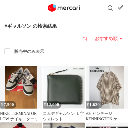
#ギャルソン の検索結果
並び替え
販売中のみ表示
7,500
12,000
1,620
¥
¥
¥
NIKE TERMINATOR
コムデギャルソン Ｌ字
90s ビンテージ
LOW ナイキ ターミネ
ウォレット
KENNINGTON ケニン
ーターローグレーネイ
トン 半袖シャツ チェッ