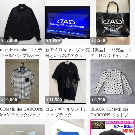
シャツ
ツ バックル
パイソン柄 ギャルソン
12,800
1,999
3,500
¥
¥
¥
robe de chambre コムデ
新 D.A.D ギャルソン 究
【美品】 非売品 レ
ギャルソン プルオーバ
極という名のアクリル
ア D.A.D ギャルソン
ーシャツ
プレート 青く光るLED
トートバッグ
10,000
11,500
9,700
¥
¥
¥
COMME des GARCONS
コムデギャルソン Tシ
BLACK COMME des
MAN チェックシャツ
ャツ ブラック
GARCONS ドットプリ
半袖
ント ロンT ホワイト