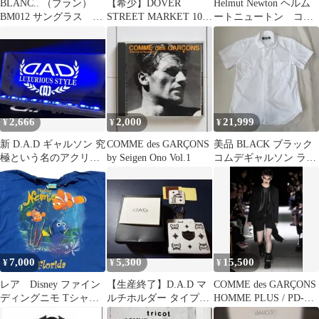
BLANC.. （ブラン）
【希少】DOVER
Helmut Newton ヘルム
BM012 サングラス
STREET MARKET 10周
ートニュートン コム
CHAMPAGNE/M.GRY
年記念ネックレス3点セ
デギャルソン Tシャ
ット
ツ M
2,666
2,000
21,999
¥
¥
¥
新 D.A.D ギャルソン 究
COMME des GARÇONS
美品 BLACK ブラック
極という名のアクリル
by Seigen Ono Vol.1
コムデギャルソン ラウ
プレート 青く光るLED
ンドカラーシャツ 白
7,000
5,300
15,500
¥
¥
¥
レア Disney ファイン
【生産終了】D.A.D マ
COMME des GARÇONS
ディングニモ Tシャツ
ルチホルダー タイプデ
HOMME PLUS / PD-
ディズニー pixar 映画
ィルス ホワイトHA280-
T001