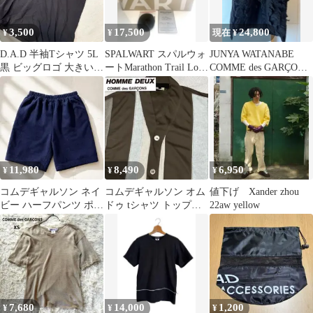
3,500
17,500
24,800
¥
¥
現在 ¥
D.A.D 半袖Tシャツ 5L
SPALWART スパルウォ
JUNYA WATANABE
黒 ビッグロゴ 大きいサ
ートMarathon Trail Low
COMME des GARÇONS
イズ
41
ニット 黒
11,980
8,490
6,950
¥
¥
¥
コムデギャルソン ネイ
コムデギャルソン オム
値下げ Xander zhou
ビー ハーフパンツ ポリ
ドゥ tシャツ トップス
22aw yellow
エステル イージー ショ
半袖 ボタン グリーン
ートパンツ
カーキ
7,680
14,000
1,200
¥
¥
¥