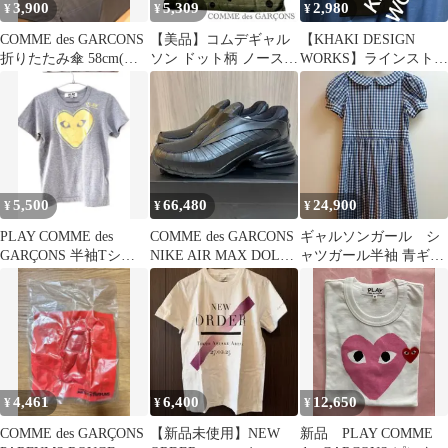
3,900
5,309
2,980
¥
¥
¥
COMME des GARCONS
【美品】コムデギャル
【KHAKI DESIGN
折りたたみ傘 58cm(袋
ソン ドット柄 ノースリ
WORKS】ラインストー
無し)
ーブ カーキ XSサイズ
ン スカル パーカー
F
5,500
66,480
24,900
¥
¥
¥
PLAY COMME des
COMME des GARCONS
ギャルソンガール シ
GARÇONS 半袖Tシャ
NIKE AIR MAX DOLCE
ャツガール半袖 青ギン
ツ ゴールド
黒
ガムチェック ロングワ
ンピース 丸襟
4,461
6,400
12,650
¥
¥
¥
COMME des GARÇONS
【新品未使用】NEW
新品 PLAY COMME