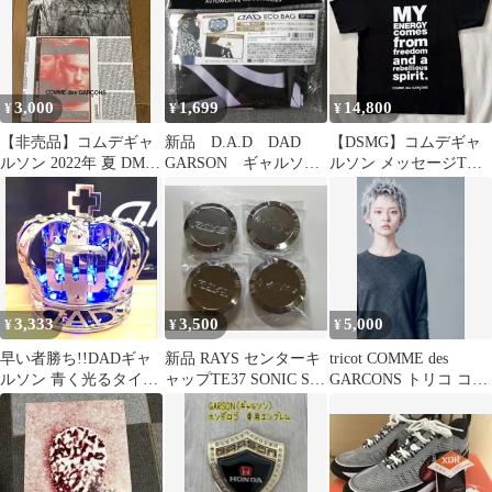
3,000
1,699
14,800
¥
¥
¥
【非売品】コムデギャ
新品 D.A.D DAD
【DSMG】コムデギャ
ルソン 2022年 夏 DM
GARSON ギャルソ
ルソン メッセージTシ
アートブック Yusuf
ン エコバッグ SPモデ
ャツ 黒 縦切替 レディ
ル 黒色
ースM 美品
3,333
3,500
5,000
¥
¥
¥
早い者勝ち!!DADギャ
新品 RAYS センターキ
tricot COMME des
ルソン 青く光るタイプ
ャップTE37 SONIC SL
GARCONS トリコ コム
クラウンUSB電源コー
SAGA ce28
デギャルソンニット
ド