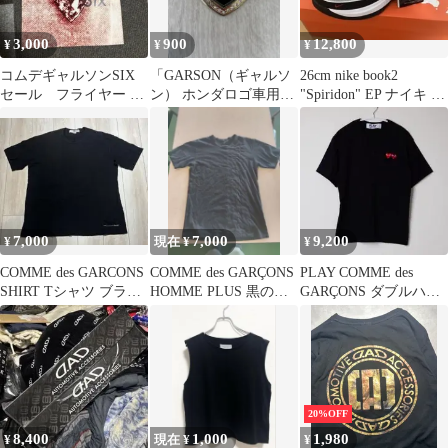
3,000
900
12,800
¥
¥
¥
コムデギャルソンSIX
「GARSON（ギャルソ
26cm nike book2
セール フライヤー 最
ン） ホンダロゴ車用エ
"Spiridon" EP ナイキ ブ
新 DM
ンブレム
ック 2
7,000
7,000
9,200
¥
現在 ¥
¥
COMME des GARCONS
COMME des GARÇONS
PLAY COMME des
SHIRT Tシャツ ブラッ
HOMME PLUS 黒の半
GARÇONS ダブルハー
ク
袖カットソー
ト Tシャツ ブラックM
20%OFF
8,400
1,000
1,980
¥
現在 ¥
¥