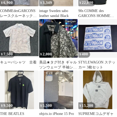
6,900
3,349
22,000
¥
¥
¥
COMMEdesGARCONS
intage Sweden sabo
90s COMME des
レースクルーネックT
leather sandal Black
GARCONS HOMME
シャツプルオーバー洗
PLUS プリントバッグ
える✨美品
7,500
2,000
400
¥
¥
¥
キューバシャツ 古着
美品★タグ付き ギャル
STYLEWAGON ステッ
ソンウェーブ 半袖シャ
カー 3枚セット
ツ 総柄 花柄 L
9,500
5,500
15,200
¥
¥
¥
THE BEATLES
objcts.io iPhone 15 Pro
SUPREMEコムデギャ