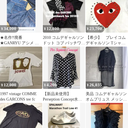
34,000
12,800
23,700
¥
¥
¥
★名作‼️廃番
2010 コムデギャルソン
【希少】 プレイコム
★GANRYU アシメ 極
ドット コブ パッチワー
デギャルソン Tシャツ
太 サルエルデニム M
ク ジャージー Tシャツ
半袖 スタッズ ハート
極上‼️ レア‼️
ホワイト S
12,000
4,200
26,035
¥
¥
¥
1997 vintage COMME
【新品未使用】
美品 コムデギャルソン
des GARCONS tee fc
Perseption Concept水
オムプリュス メッシュ
玉 モノトン Lサイ
ロンT フィッシュテー
ズ
ル M