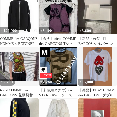
02
120,000
8,400
3,600
¥
¥
¥
COMME des GARÇONS
【希少】tricot COMME
【新品・未使用】
HOMME × BATONER
des GARCONS Tシャ
BARCOS シルバー レザ
カーディガン
ツ ブラック
ー 長財布
11%OFF
5,200
2,280
15,000
¥
¥
¥
tricot COMME des
【未使用タグ付】G-
【美品】PLAY COMME
GARÇONS 花柄切替
STAR RAW（ジースタ
des GARÇONS ダブルハ
ーロー） Tシャツ M
ート Tシャツ