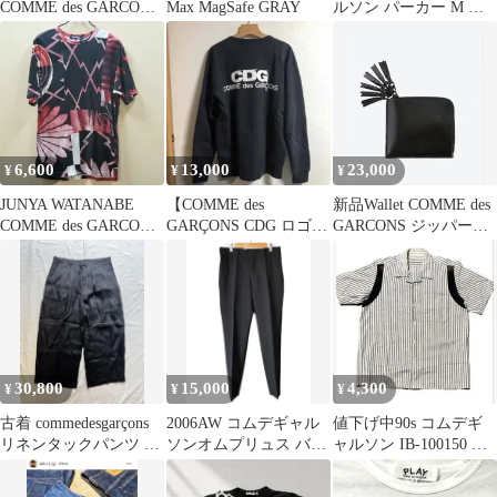
COMME des GARCONS
Max MagSafe GRAY
ルソン パーカー M ボ
ポロシャツ
ックスロゴ
6,600
13,000
23,000
¥
¥
¥
JUNYA WATANABE
【COMME des
新品Wallet COMME des
COMME des GARCONS
GARÇONS CDG ロゴ
GARCONS ジッパーメ
Tシャツ 和
ロンT】
ドレー財布
30,800
15,000
4,300
¥
¥
¥
古着 commedesgarçons
2006AW コムデギャル
値下げ中90s コムデギ
リネンタックパンツ ギ
ソンオムプリュス バッ
ャルソン IB-100150 ス
ャルソン
ドボーイ期 スラックス
トライプボーリングシ
ャツ