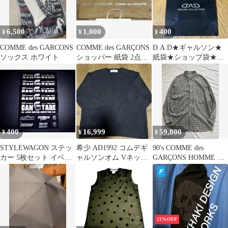
6,500
1,000
400
¥
¥
¥
COMME des GARCONS
COMME des GARÇONS
D.A.D★ギャルソン★
ソックス ホワイト
ショッパー 紙袋 2点セ
紙袋★ショップ袋★シ
ット
ョッパー★小サイズ
400
16,999
59,800
¥
¥
¥
STYLEWAGON ステッ
希少 AD1992 コムデギ
90's COMME des
カー 5枚セット イベン
ャルソンオム Vネック
GARÇONS HOMME 田
ト記念品
コットンニット 黒 田中
中オム L/Sシャツ
オム
21%OFF