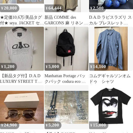
20,000
64,444
2,500
¥
¥
¥
★定価10,6万/美品タグ
新品 COMME des
D.A.D ラピスラズリ ス
付★ seya. JACKET セヤ
GARCONS 麻 リネン ク
カル ブレスレット
S クリスタセヤ
ロップド 26ss
SS316Lサージカルステ
ンレス
1,280
5,000
14,100
¥
¥
¥
​【新品タグ付】D.A.D
Manhattan Portage バッ
コムデギャルソンオム
LUXURY STREET Tシ
クパック codura eco ナ
ドゥ シャツ
ャツ 白 Lマスク付
イロン
24,900
5,200
15,000
¥
¥
¥