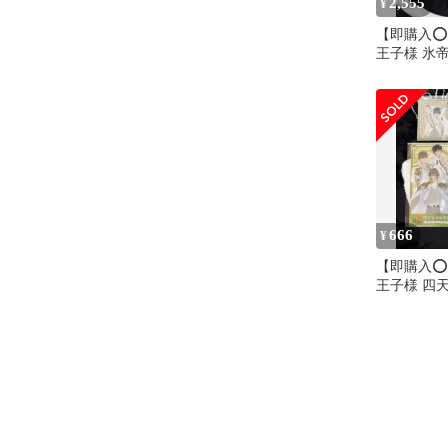
2,555
¥
【即購入⭕
王子様 氷
吾
666
¥
【即購入⭕
王子様 四
アルクリア
セット