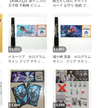
【即購入⭕️】新テニスの
騎士X しゆん チケット
0
王子様 不動峰 ビジュア
カード お守り 色紙 フォ
ルクリアチケット
トカード 等
1,551
1,881
¥
¥
ナターリア ホログラム
城ケ崎 美嘉 ホログラム
ケ
サイン クリア チケッ
サイン クリア チケッ
ト デレマス 10thライブ
ト アイマス シンデレ
千秋楽
ラガールズ
1,000
4,999
¥
¥