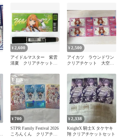
2,600
2,500
¥
¥
アイドルマスター 紫雲
アイカツ ラウンドワン
ト
清夏 クリアチケット
クリアチケット 大空あ
IWSF2026 学マス
かり 4枚セット
700
2,338
¥
¥
STPR Family Festival 2026
KnightX 騎士X タケヤキ
ッ
ころんくん クリアチケ
翔 クリアチケットセット