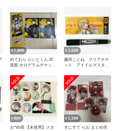
ト
ット
1,000
2,600
¥
¥
ア
めておら らいとくん 武
藤田ことね クリアチケ
道館 ホログラムチケット
ット アイドルマスター
ブロマイド2枚 セット
IWSF2026 学マス
800
1,500
¥
¥
お*め様 【未使用】スタ
すにすて らお まとめ売