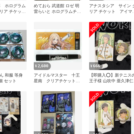
嘉 ホログラム
めておら 武道館 ロゼ 明
アナスタシア サイン 
リア チケッ
雷らいと ホログラムチケ
リア チケット アイマ
 10th 千秋
ット ブロマイド 2枚 セッ
シンデレラガールズ 
秋楽
2,600
666
¥
¥
ん 和服 等身
アイドルマスター 十王
【即購入⭕️】新テニス
個 セット
星南 クリアチケット
王子様 山吹中 亜久津仁
IWSF2026 学マス