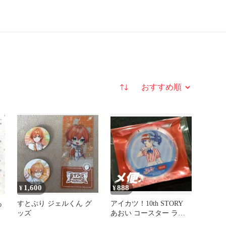
並び替え
1,600
888
¥
¥
あ
すとぷり ジェルくん グ
アイカツ！10th STORY
ッズ
あおい コースター ラウ
ンドワン ROUND1