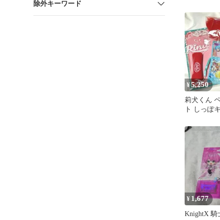
除外キーワード
チケット 
地
5,250
¥
莉犬くん 
ト しっぽ
ット 計5点
1,677
¥
KnightX