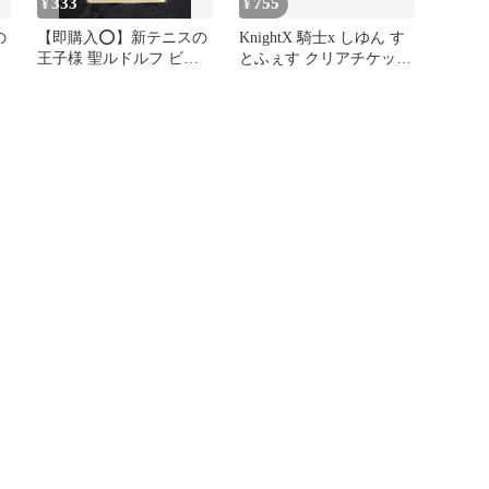
333
755
¥
¥
の
【即購入⭕️】新テニスの
KnightX 騎士x しゆん す
王子様 聖ルドルフ ビジ
とふぇす クリアチケット
ュアルクリアチケット
セット