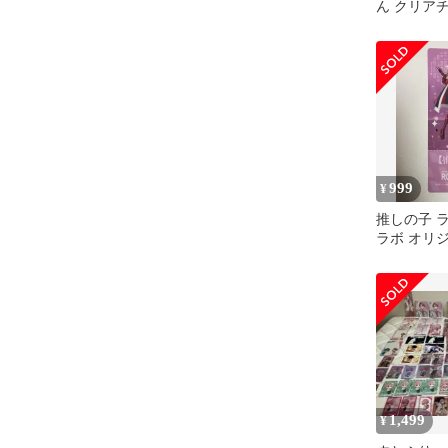
ん クリア
999
¥
推しの子 
ラボ オリ
ィ クリア
あかね
1,499
¥