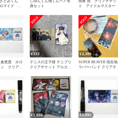
 さとみくん
しゆんくん翔くんペア等
雨夜 燕 クリアチケッ
ロマイド ま
身セット
ト アイドルマスター 2
周年 IWSF2026 学マス
333
2,380
¥
¥
乙倉悠貴 ホロ
テニスの王子様 テニプリ
SUPER BEAVER 現在地
イン クリア
クリアチケット アルカナ
ラバーバンド クリアチ
アイマス ラ
カード 越前リョーマ 青
ット フイルム風しおり
春学園
1,000
1,991
¥
¥