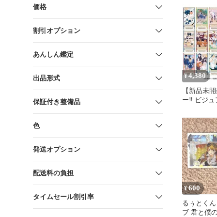
価格
割引オプション
あんしん鑑定
4,380
¥
出品形式
【新品未開
ー‼︎ ビジ
保証付き整備品
ケット Box
色
発送オプション
配送料の負担
600
¥
タイムセール割引率
るぅとくん
ブ 君と僕