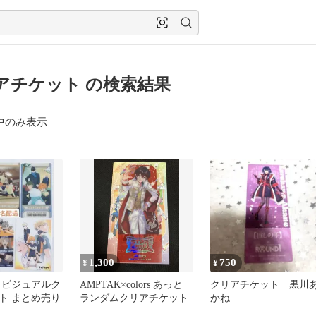
アチケット の検索結果
中のみ表示
1,300
750
¥
¥
 ビジュアルク
AMPTAK×colors あっと
クリアチケット 黒川
ト まとめ売り
ランダムクリアチケット
かね