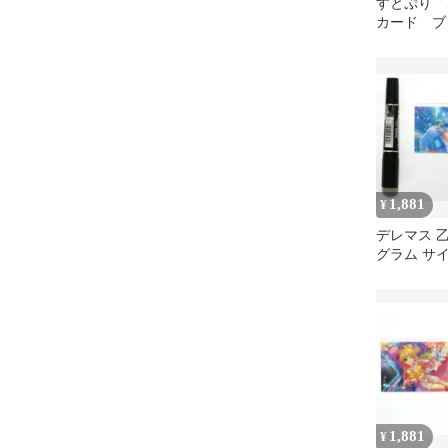
すとぷり
カード ブ
とめ 91枚
1,881
¥
デレマス 
グラム サ
チケット 
イブ千秋楽
1,881
¥