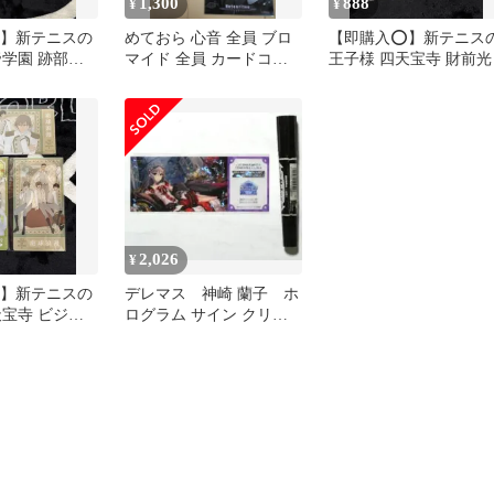
1,300
888
¥
¥
️】新テニスの
めておら 心音 全員 ブロ
【即購入⭕️】新テニス
帝学園 跡部景
マイド 全員 カードコレ
王子様 四天宝寺 財前光
クション セット
2,026
¥
️】新テニスの
デレマス 神崎 蘭子 ホ
天宝寺 ビジュ
ログラム サイン クリア
チケット 3点
チケット デレステ ライ
ブ千秋楽