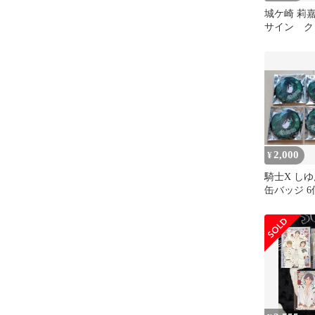
城ケ崎 莉
サイン ク
ト デレマス
楽
2,000
¥
騎士X しゆ
缶バッジ 6