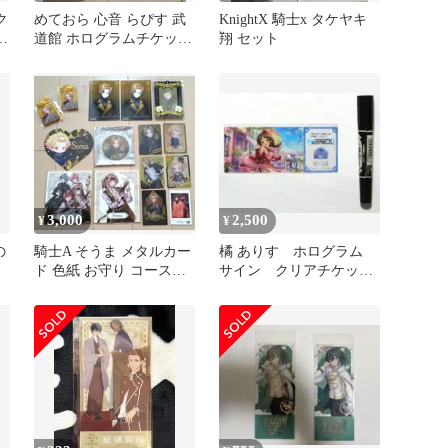
ク
めておら 心音 らぴす 武
KnightX 騎士x タケヤキ
ス
道館 ホログラムチケット
翔 セット
千
らぴすブロマイド2枚 セ
ット
3,000
2,500
¥
¥
の
騎士A そうま メタルカー
橘 ありす ホログラム
ド 色紙 お守り コースタ
サイン クリアチケッ
ー アクリルカードホルダ
ト アイマス デレマス
ー
ライブ千秋楽