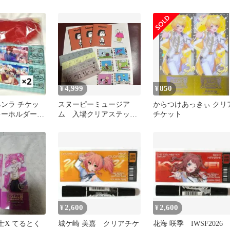
君と僕の秘密基
セット
カー アクスタ 5点セッ
4,999
850
¥
¥
ペンラ チケッ
スヌーピーミュージア
からつけあっきぃ クリ
キーホルダーセ
ム 入場クリアステッカ
チケット
ー リーフレット コン
プリートセット
2,600
2,600
¥
¥
 騎士X てるとく
城ケ崎 美嘉 クリアチケ
花海 咲季 IWSF2026