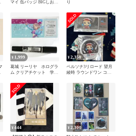
ド
マイ 缶バッジ BIGしおり
り
マ
クリアチケット 荒木田蒼
生
1,999
2,350
¥
¥
マ
葛城 リーリヤ ホログラ
ペルソナ3リロード 望月
ク
ム クリアチケット 学マ
綾時 ラウンドワン コー
ス The 2nd Period
スター クリアチケット
444
2,300
¥
¥