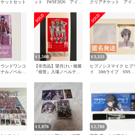
チケットセット
ット IWSF2026 アイマ
クリアチケット アイ
ス シンデレラガールズ
ルマスター 20周年 学
ス
1,500
3,333
¥
¥
ラウンドワンコ
【非売品】望月けい 個展
ヒプノシスマイク ヒプ
ジナルノベルテ
『俗世』入場ノベルティ
イ 10thライブ SNS 
チケット 黒川
クリアチケット
リアカード 幻太郎
1,076
2,700
¥
¥