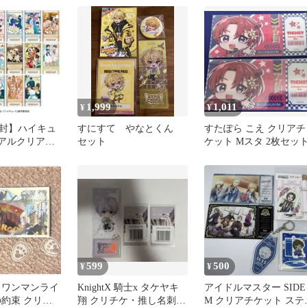
1,999
1,011
¥
¥
封】ハイキュ
すにすて やなとくん
すたぽら こえ クリアチ
ュアルクリアチ
セット
ケット Mスタ 2枚セッ
599
500
¥
¥
 ワンマンライ
KnightX 騎士x タケヤキ
アイドルマスター SIDE
の約束 クリア
翔 クリチケ・推し名刺
M クリアチケット ステ