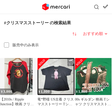
#クリスマスストーリー の検索結果
並び替え
販売中のみ表示
3,000
1,000
1,800
¥
¥
¥
【2010s / Ripple
竜*野様 US古着 クリス
00s ギルダン 映画 Tシ
Junction】映画 クリス
マスストーリー Tシャ
ャツ クリスマスストー
マス・ストーリー ラグ
ツ 2XL ダークグレー
リー オフィシャル 緑