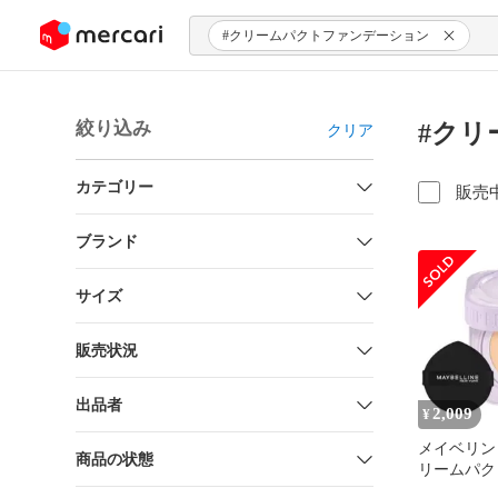
ンツにスキップ
#クリームパクトファンデーション
絞り込み
#クリ
クリア
カテゴリー
販売
ブランド
サイズ
販売状況
出品者
2,009
¥
メイベリン 
商品の状態
リームパク
ション N10 