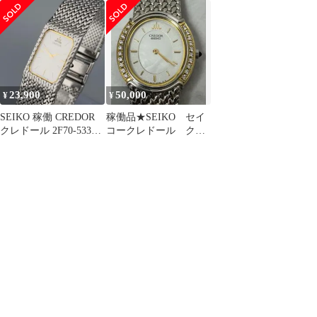
SEIKO 18K ゴールド ス
ィース 腕回り17cm稼働
サールクォーツメンズ
クエア クォーツ レディ
品
ウォッチ
ース 21mm 1980年製 電
池交換済 【６ヶ月保
証】 CH580
23,900
50,000
¥
¥
SEIKO 稼働 CREDOR
稼働品★SEIKO セイ
クレドール 2F70-5330
コークレドール クオ
QZ 腕時計
ーツ レディース時
計 5A70