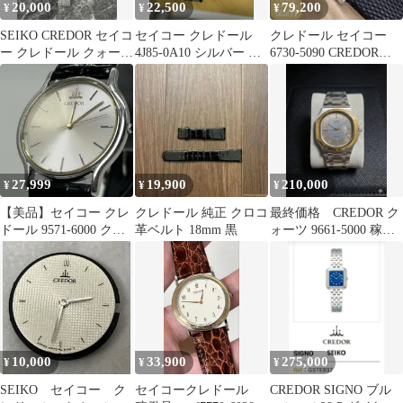
20,000
22,500
79,200
¥
¥
¥
SEIKO CREDOR セイコ
セイコー クレドール
クレドール セイコー
ー クレドール クォーツ
4J85-0A10 シルバー ク
6730-5090 CREDOR
メンズ 腕時計 5A74-
ォーツ レディース 時計
SEIKO レクタン スクエ
3D20
ア オクタゴン 14Kゴー
ルド シルバー 24.5mm
1983年製 電池交換済
【６ヶ月保証】 CH607
27,999
19,900
210,000
¥
¥
¥
【美品】セイコー クレ
クレドール 純正 クロコ
最終価格 CREDOR ク
ドール 9571-6000 クォ
革ベルト 18mm 黒
ォーツ 9661-5000 稼働
ーツ メンズ レザー
品
10,000
33,900
275,000
¥
¥
¥
SEIKO セイコー ク
セイコークレドール
CREDOR SIGNO ブル