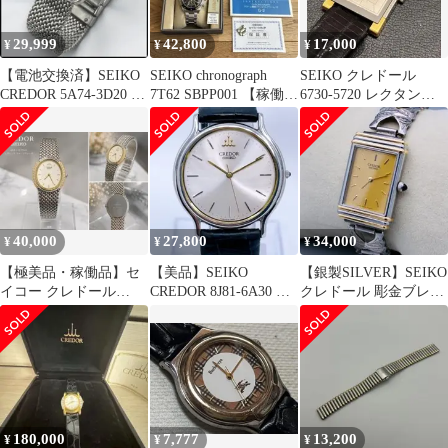
29,999
42,800
17,000
¥
¥
¥
【電池交換済】SEIKO
SEIKO chronograph
SEIKO クレドール
CREDOR 5A74-3D20 /
7T62 SBPP001 【稼働美
6730-5720 レクタン
天然石メンズモデル
品】
22KGP 稼働品 QZ
40,000
27,800
34,000
¥
¥
¥
【極美品・稼働品】セ
【美品】SEIKO
【銀製SILVER】SEIKO
イコー クレドール
CREDOR 8J81-6A30 ク
クレドール 彫金ブレス
K18×ダイヤベゼル レデ
レドール 純正ベルト
希少 2340-5100
ィース腕時計
180,000
7,777
13,200
¥
¥
¥