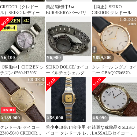
CREDOR（クレドー
美品❗️稼働中❗️☺︎
⁠【純正】SEIKO
ル）SEIKO レディース
BURBERRY/バーバリー
CREDOR クレドール 金
腕時計 1E70-0A40
ノバチェッククォーツ
属ベルト HB23A・F⁠
メンズウォッチ
6,100
6,980
899,800
¥
¥
¥
【稼働中】CITIZEN シ
SEIKO DOLCE/セイコ
クレドール シグノ セイ
チズン 0560-H25951 ク
ードルチェシェルダイ
コー GBAQ976/6870-
ロスシー 腕時計
アルクォーツメンズウ
00B0 CREDOR SEIKO
ォッチ
SIGNO U.T.D. 18KT ゴ
ールド 金無垢 手巻き
ヴィンテージ 34mm
2013年製 点検済 仕上済
【６ヶ月保証】 CH578
10%OFF
189,000
56,000
8,990
¥
¥
¥
クレドール セイコー
希少◆18金/14金使用 セ
綺麗な稼働品☺︎SEIKO
2340-5040 CREDOR
イコー クレドール レデ
LASSALE/セイコーラ