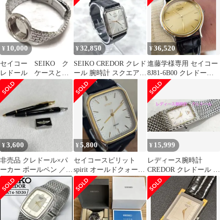
10,000
32,850
36,520
¥
¥
¥
セイコー SEIKO ク
SEIKO CREDOR クレド
進藤学様専用 セイコー
レドール ケースとベ
ール 腕時計 スクエア
8J81-6B00 クレドール
ルトのみ 4N70-0040
8J81-5020
18KT ベゼル
3,600
5,800
15,999
¥
¥
¥
非売品 クレドール×パ
セイコースピリット
レディース腕時計
ーカー ボールペン ／
spirit オールドクォー
CREDOR クレドール 腕
ブライトリング ピンバ
ツ コンビカラー 稼働
時計 本体
ッジ セット
美品