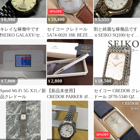
10%OFF
6,980
59,400
5,555
¥
¥
¥
キレイな稼働中です
セイコー クレドール
割と綺麗な稼働品です
❗️SEIKO GALAXY/セイ
5A74-0020 18K BEZEL
☺︎SEIKO SQ100/セイコ
コーギャラクシークォ
シルバー コンビ クォー
ーSQ100メンズウォッ
ーツメンズ
ツ メンズ ヴィンテージ
チ
31.5mm 1986年製 電池
交換済 【６ヶ月保証】
CH496
7,000
2,800
18,500
¥
¥
¥
Speed Wi-Fi 5G X11／新
【新品未使用】
セイコー CREDOR クレ
品クレドール
CREDOR PARKER ボー
ドール 2F70-5340 QZ
ルペン シルバー
動作未確認
10%OFF