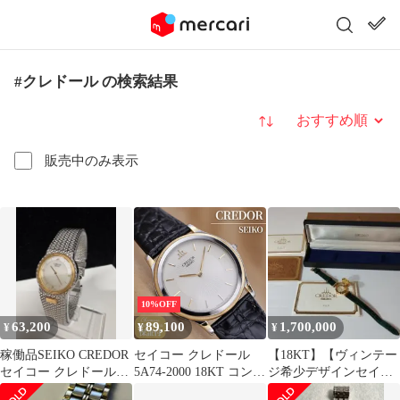
#クレドール の検索結果
並び替え
販売中のみ表示
10%OFF
63,200
89,100
1,700,000
¥
¥
¥
稼働品SEIKO CREDOR
セイコー クレドール
【18KT】【ヴィンテー
セイコー クレドール
5A74-2000 18KT コンビ
ジ希少デザインセイコ
18KTベゼル レディー
クォーツ メンズ ヴィン
ークレドール】ガハハ