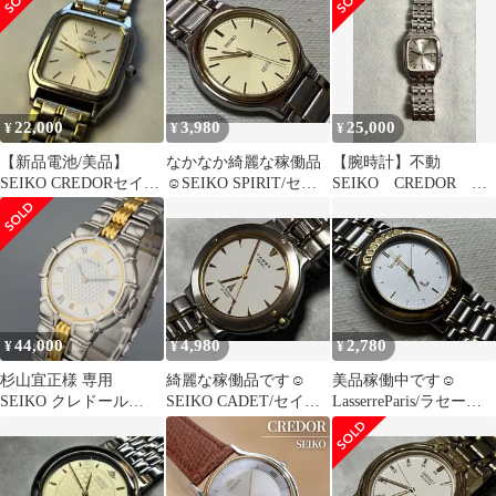
ス
テージ 33mm 1997年製
本舗お宝宝石市
電池交換済 【６ヶ月保
証】 CH492
22,000
3,980
25,000
¥
¥
¥
【新品電池/美品】
なかなか綺麗な稼働品
【腕時計】不動
SEIKO CREDORセイコ
☺︎SEIKO SPIRIT/セイ
SEIKO CREDOR ク
ークレドール 1987年製
コースピリットメンズ
レドール 8J82-5A10
ウォッチ
クオーツ セイコー
メンズ腕時計
44,000
4,980
2,780
¥
¥
¥
杉山宜正様 専用
綺麗な稼働品です☺︎
美品稼働中です☺︎
SEIKO クレドール
SEIKO CADET/セイコ
LasserreParis/ラセール
9579-6000 ゴールドベ
ーカデットクォーツメ
パリス/SEIKO VX51
ゼル
ンズウォッチ