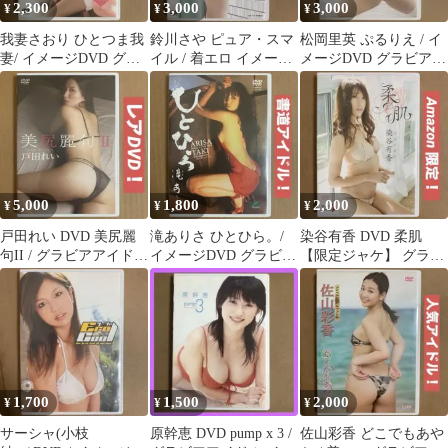
2,300
3,000
3,000
¥
¥
¥
我妻さおり ひとつま我
鈴川さや ピュア・スマ
松岡里英 ぷるりえ / イ
妻/ イメージDVD グラ
イル / 着エロ イメージ
メージDVD グラビアア
ビアアイドルDVD 着エ
DVD グラビアアイドル
イドルDVD 着エロDVD
ロDVD
DVD
5,000
1,800
2,000
¥
¥
¥
戸田れい DVD 美尻麗
滝ありさ ひとひら。/
染谷有香 DVD 柔肌
句II / グラビアアイドル
イメージDVD グラビア
【限定ジャケ】 グラビ
DVD イメージDVD
アイドルDVD 着エロ
アアイドルDVD イメー
DVD
ジDVD
1,700
1,500
2,000
¥
¥
¥
サーシャ(小枝
原幹恵 DVD pump x 3 /
佐山彩香 どこでもあや