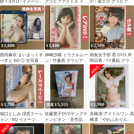
紗々)DVD / イメージ
グラビアアイドル イメ
か / 着エロ グラビアア
DVD コスプレ グラビ
ージ グラドル
イドルDVD イメージ
アアイドルDVD
DVD
2,800
1,800
2,500
¥
¥
¥
西田麻衣 まいまっくす
神崎沙織 ミラクルムー
肉食女子部 ⑧ DVD 岸
べすと BD ◎ 生写真 /
ン / 竹書房 グラビアア
明日香 / TV番組 グラビ
グラビアアイドルDVD
イドルDVD イメージ
アアイドル バラエティ
DVD
1,700
5,555
1,980
¥
現在 ¥
¥
堀口としみ 淫尻テーシ
佐藤寛子DVDヤングチ
高橋凛/アイドルワン 高
ョン / RQ イメージ
ャンピオン 非売品
橋凛「やわふわりんり
DVD グラビアアイドル
DVD 2005年~
ん」 DVD
DVD