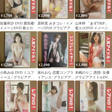
1,700
2,000
2,800
¥
¥
¥
佐藤和沙 DVD 蜃気楼/
原幹恵 みきコレ / イメ
山本梓 「あずTRIP」
イメージDVD 着エロ
ージDVD グラビアアイ
着エロDVD イメージ
DVD グラビアアイドル
ドルDVD グラドルDVD
DVD グラビアアイドル
DVD
DVD
1,700
2,000
1,800
¥
¥
¥
小島みゆ DVD ミユフ
泉れおな 恋愛コンプラ
木嶋のりこ 誘惑/ 女優
ィーユ / グラビアアイ
イアンス/ グラビアアイ
グラビアアイドルDVD
ドルDVD イメージDVD
ドルDVD 着エロ イメ
グラドルDVD イメージ
ージDVD
DVD