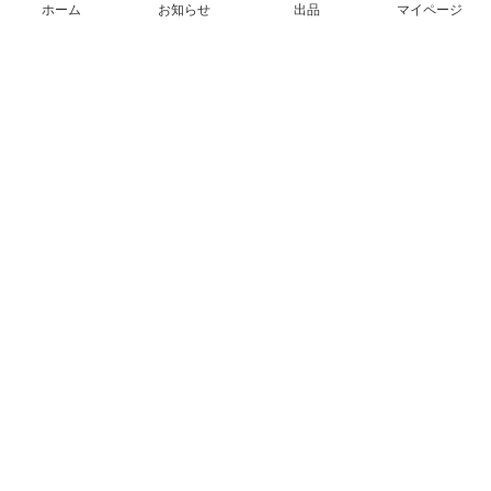
ホーム
お知らせ
出品
マイページ
会社概要（運営会社）
採用情報
プレスリリース
公式ブログ
プレスキット
メルカリUS
メルカリShops
m department（エムデパ）
ヘルプ
ヘルプセンター（ガイド・お問い合わせ）
メルカリShopsでショップを開設する
メルカリShops ショップ管理画面にログイン
メルカリShops出店者向けガイド
お問い合わせ一覧
フリーワードから商品をさがす
プライバシーと利用規約
メルカリ利用規約
メルカリShops利用規約
メルカリアンバサダー利用規約