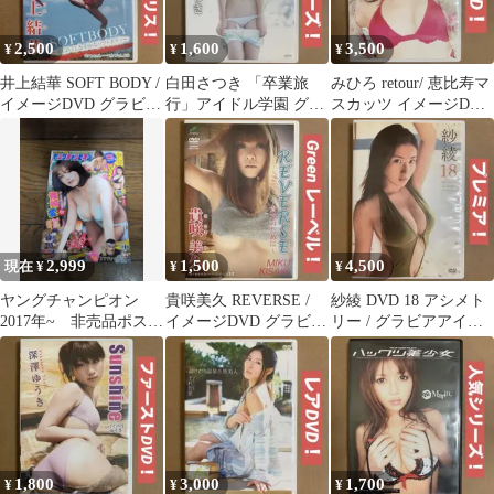
2,500
1,600
3,500
¥
¥
¥
井上結華 SOFT BODY /
白田さつき 「卒業旅
みひろ retour/ 恵比寿マ
イメージDVD グラビア
行」アイドル学園 グラ
スカッツ イメージDVD
アイドルDVD
ビアアイドルDVD イメ
グラビアアイドルDVD
ージDVD
2,999
1,500
4,500
現在 ¥
¥
¥
ヤングチャンピオン
貴咲美久 REVERSE /
紗綾 DVD 18 アシメト
2017年~ 非売品ポスタ
イメージDVD グラビア
リー / グラビアアイド
ー未使用 ⚠雑誌の
アイドルDVD グラドル
ルDVD イメージDVD
み 篠崎愛
1,800
3,000
1,700
¥
¥
¥