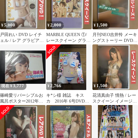
5,000
2,000
1,500
¥
¥
¥
戸田れい DVD レイチ
MARBLE QUEEN ①/
月刊NEO吉井怜 メーキ
ェル / レア グラビアア
レースクイーン グラビ
ングストーリー DVD /
イドルDVD イメージ
アアイドルDVD イメー
グラビアアイドル イメ
DVD
ジ
ージ
3,777
2,766
1,500
現在 ¥
¥
¥
篠崎愛リバーシブルお
キ*シ様 雑誌 キス
花清真由子 情熱 / レー
風呂ポスター2012年ヤ
カ 2016年 6号DVD未
スクイーン イメージ
ングアニマル増刊嵐7号
開封品 青山ひかる＆
DVD グラビアアイドル
付録 未開封
鈴木ふみ奈
DVD