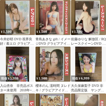
ビアアイドルDVD 着エ
スター 未開封 入手困
ドル イメージDVD
ロDVD
難
1,500
1,500
1,500
¥
¥
¥
今井紗耶 DVD 視界良
青島あきな gift / イメー
佐藤ゆりな 解放区 / RQ
好 / 着エロ グラビアア
ジDVD グラビアアイド
レースクイーンDVD グ
イドルDVD イメージ
ルDVD 着エロDVD
ラビアアイドルDVD
DVD
5,999
1,500
6,999
現在 ¥
¥
現在 ¥
入山杏奈 非売品ポス
櫻本のん 濡時間 ヌレド
大久保麻梨子 DVD 非
ター未使用 2018年~
キ / グラビアアイドル
売品限定版 ヤングチ
AKB48 非売品付録 激
DVD 着エロ イメージ
ャンピオン未開封品
レア
DVD