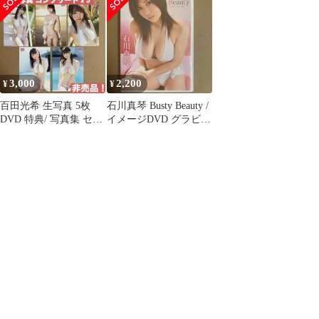
DVD
3,000
2,200
¥
¥
百田光希 生写真 5枚
石川真琴 Busty Beauty /
DVD 特典/ 写真集 セク
イメージDVD グラビア
シー女優 グラビアアイ
アイドルDVD
ドル