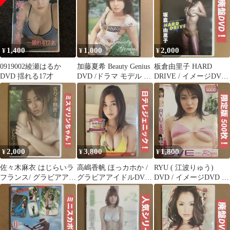
1,400
1,000
2,000
¥
¥
¥
0919002綾瀬はるか
加藤夏希 Beauty Genius
板倉由里子 HARD
DVD 揺れる17才
DVD /ドラマ モデル グ
DRIVE / イメージDVD
ラビアアイドル
グラビアアイドルDVD
2,000
3,800
1,800
¥
¥
¥
佐々木麻衣 はじらいラ
高嶋香帆 ほっカホか /
RYU ( 江波りゅう)
フランス/ グラビアアイ
グラビアアイドルDVD
DVD / イメージDVD グ
ドルDVD 着エロ イメ
着エロDVD イメージ
ラビアアイドルDVD
ージDVD
DVD