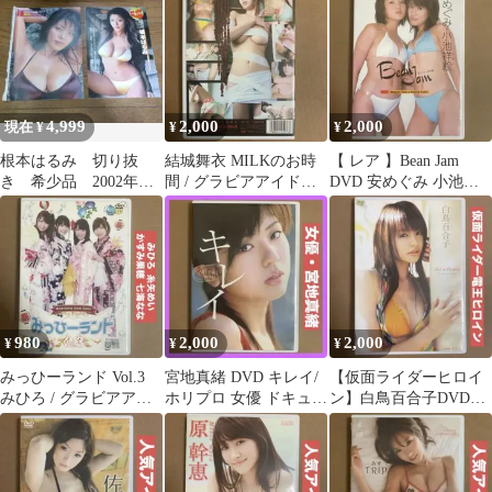
ジ
ージDVD
4,999
2,000
2,000
現在 ¥
¥
¥
根本はるみ 切り抜
結城舞衣 MILKのお時
【 レア 】Bean Jam
き 希少品 2002年
間 / グラビアアイドル
DVD 安めぐみ 小池祥
～ 2点セット
DVD 着エロイメージ
絵 / グラビアアイドル
DVD
980
2,000
2,000
¥
¥
¥
みっひーランド Vol.3
宮地真緒 DVD キレイ/
【仮面ライダーヒロイ
みひろ / グラビアアイ
ホリプロ 女優 ドキュメ
ン】白鳥百合子DVD
ドル バラエティー番組
ンタリー グラビアアイ
like a flower/ イメージ
TV
ドル