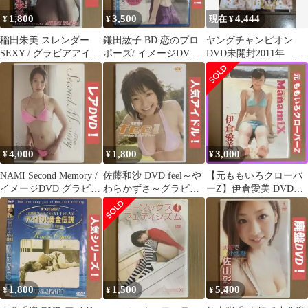
1,800
3,500
4,444
¥
¥
現在 ¥
稲田朱美 スレンダー
鎌田紘子 BD 恋のプロ
ヤングチャンピオン
SEXY / グラビアアイド
ポーズ/ イメージDVD
DVD未開封2011年 篠
ルDVD イメージDVD
着エロ グラビアアイド
崎愛切り抜き付き
ルDVD
4,000
1,800
3,000
¥
¥
¥
NAMI Second Memory /
佐藤和沙 DVD feel～や
【元ももいろクローバ
イメージDVD グラビア
わらかずさ～グラビア
ーZ】伊倉愛美 DVD
アイドルDVD
アイドルDVD イメージ
Manamix/ イメージ グ
DVD
ラビア
1,800
1,500
5,400
¥
¥
¥