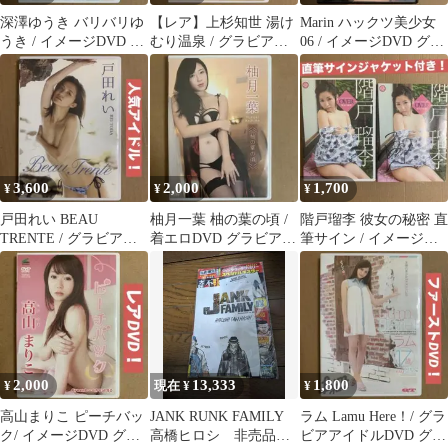
深澤ゆうき バリバリゆ
【レア】上杉知世 湯け
Marin ハックツ美少女
うき / イメージDVD グ
むり温泉 / グラビアア
06 / イメージDVD グラ
ラビアアイドルDVD
イドルDVD イメージ
ビアアイドルDVD
DVD
3,600
2,000
1,700
¥
¥
¥
戸田れい BEAU
柚月一葉 柚の葉の頃 /
階戸瑠李 彼女の秘密 直
TRENTE / グラビアア
着エロDVD グラビアア
筆サイン / イメージ
イドルDVD イメージ
イドルDVD イメージ
DVD グラビアアイドル
DVD
DVD
DVD
2,000
13,333
1,800
¥
現在 ¥
¥
高山まりこ ピーチバッ
JANK RUNK FAMILY
ラム Lamu Here！/ グラ
ク/ イメージDVD グラ
高橋ヒロシ 非売品ポ
ビアアイドルDVD グラ