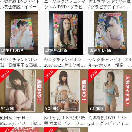
小栗香織 DVD アイド
ニーソックスフェティ
佐山彩香 天使で小悪魔
ル黄金伝説 / イメージ
シズム DVD / グラビア
/ グラビアアイドル
DVD グラビアアイドル
アイドルDVD イメージ
DVD 着エロDVD イメ
DVD
DVD
ージDVD
1,999
2,666
3,666
現在 ¥
現在 ¥
現在 ¥
ヤングチャンピオン
ヤングチャンピオン
ヤングチャンピオ 2014
烈 高橋聖子＆高橋し
2016 no.21 片山萌美
年~吉木りさ 壇蜜 篠
ょう子 DVD＆袋とじ
DVD付録 未開封
崎愛 山本彩 DVD未
未開封品
開封
1,200
2,000
3,500
¥
¥
¥
刻田麻亜子 First
麻生かおり B95(H)/ 廃
高嶋香帆 DVD 「 Sea
Memory / イメージDVD
盤 着エロ イメージ
girl 」グラビアアイド
グラビアアイドルDVD
DVD グラビアアイドル
ルDVD イメージDVD