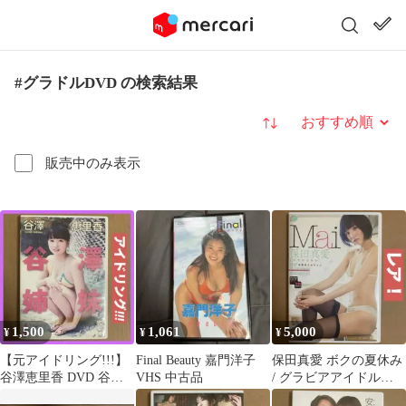
#グラドルDVD の検索結果
並び替え
販売中のみ表示
1,500
1,061
5,000
¥
¥
¥
【元アイドリング!!!】
Final Beauty 嘉門洋子
保田真愛 ボクの夏休み
谷澤恵里香 DVD 谷澤
VHS 中古品
/ グラビアアイドル
姉妹 / グラビア イメー
DVD 着エロDVD イメ