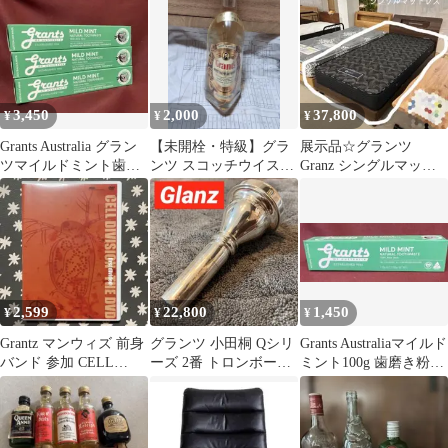
ム・旧車・アメ車
3,450
2,000
37,800
¥
¥
¥
Grants Australia グラン
​【未開栓・特級】グラ
展示品☆グランツ
ツマイルドミント歯磨
ンツ スコッチウイスキ
Granz シングルマット
き粉3本セット❣️
ー 47ml 古酒 ミニボト
レス 単品 ボンネルコイ
ル
ル 国産
2,599
22,800
1,450
¥
¥
¥
Grantz マンウィズ 前身
グランツ 小田桐 Qシリ
Grants Australiaマイルド
バンド 参加 CELL
ーズ 2番 トロンボーン
ミント100g 歯磨き粉1
DIVISION dvd
マウスピース Glanz
本❣️