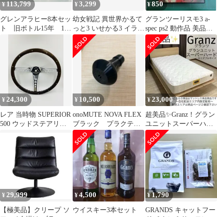
113,799
3,299
850
¥
¥
¥
グレンアラヒー8本セッ
幼女戦記 異世界かるて
グランツーリスモ3 a-
ト 旧ボトル15年 13
っと3 いせかる3 イラス
spec ps2 動作品 美品
年 12年 11年 10
トカード
ソニー プレステ2ソフ
年 未開封
ト
24,300
10,500
23,000
¥
¥
¥
レア 当時物 SUPERIOR
onoMUTE NOVA FLEX
超美品✨Granz！グラン
500 ウッドステアリン
ブラック プラクティ
ユニットスーパーハー
グ 15.5inch 3スポーク
スミュート
ド/セミダブルサイズマ
旧車 USDM
ットレス
29,999
4,500
1,790
¥
¥
¥
【極美品】クリープ ソ
ウイスキー3本セット
GRANDS キャットフー