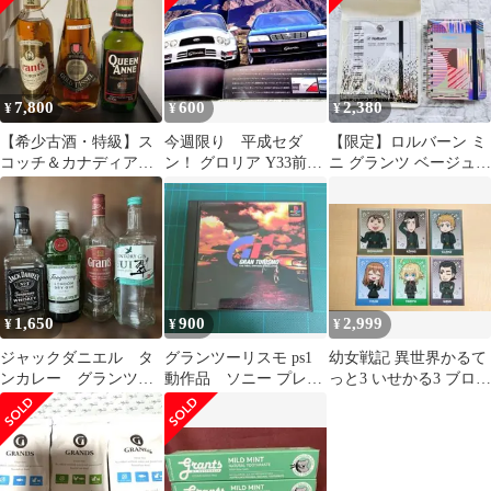
7,800
600
2,380
¥
¥
¥
【希少古酒・特級】ス
今週限り 平成セダ
【限定】ロルバーン ミ
コッチ＆カナディアン
ン！ グロリア Y33前期
ニ グランツ ベージュ
ウイスキー 3本セット
カタログ
ノート＆専用クリアケ
未開栓
ース セット
1,650
900
2,999
¥
¥
¥
ジャックダニエル タ
グランツーリスモ ps1
幼女戦記 異世界かるて
ンカレー グランツ
動作品 ソニー プレス
っと3 いせかる3 ブロマ
翠 空き瓶
テ1ソフト レースゲー
イド
ム