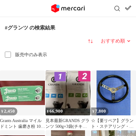
#グランツ の検索結果
並び替え
販売中のみ表示
2,450
66,900
7,800
¥
¥
¥
Grants Australia マイル
見本最新GRANDS グラ
☆【要リペア】グラン
ドミント 歯磨き粉 100g
ンツ 500g×3袋(チキン&
ト・ステアリング・ム
２本セット❣️
サーモン2・サーモン1)
ーンアイズ・カスタ