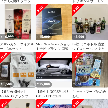
ファ 1人掛け ブラック
ド チキン＆サーモン
関家具管理番号①
500gと試供品
16,999
15,000
2,000
¥
¥
¥
アマハガン ウイスキ
Shot Navi Granz ショッ
E-壁 ミニボトル 古酒
ー 2本セット
トナビ グランツ GPSゴ
ウイスキー ジン まとめ
AMAHAGAN 長浜蒸溜
ルフナビ
売り 11本セット J&B
所
1,580
15,000
820
¥
¥
¥
【新品未開封✨】
【希少】NOREV 1/18
キャットフード詰め合
GRANDS グランツ ド
GT by CITROEN
わせ
ッグフード チキン＆ダ
ッグ 600g