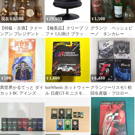
3,500
29,999
1,500
現在 ¥
¥
¥
【特級・古酒】クイー
【極美品】クリープ ソ
グランツ ペッシェビ
ンアン プレジデント ニ
ファ 1人掛け ブラック
ーノ タンカレー リ
ッカ G&G スコッチ10
管理番号②
キュール 空き瓶
本セット
500
1,600
6,480
¥
¥
¥
異世界かるてっと ダイ
hotWheels ホットウィー
グランツーリスモ5 初
カットBC アインズ オ
ル 日産GT-R ニスモ
回生産版・プロロー
ーバーロード アクリル
GT3グランツーリスモ
グ・スペック・6 初回
新品
限定版 4本セット