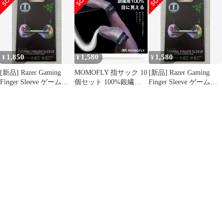
ムツム 音ゲー ゲーミン
グ 銀繊維 超薄 超高感
度 手汗対策 全機種対応
上級者/初心者向け
1,850
1,580
1,580
¥
¥
¥
[新品] Razer Gaming
MOMOFLY 指サック 10
[新品] Razer Gaming
Finger Sleeve ゲーム用
個セット 100%銀繊維
Finger Sleeve ゲーム用
指サック
スマホゲーム用 超高感
指サック
度