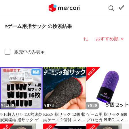
#ゲーム用指サック の検索結果
並び替え
販売中のみ表示
1,250
878
980
¥
¥
¥
✨16枚入り✨ 150秒速乾
KiosN 指サック 12個 収
ゲーム用 指サック 6個
炭素繊維 指サック ゲー
納ケース２個付 スマホ
プロセカ PUBG スマホ
ム用 極薄 滑り止め
タブレット ゲーム用 ツ
銀繊維 音ゲー