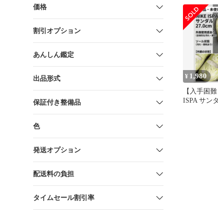
調整 カジ
価格
通勤 ルー
割引オプション
あんしん鑑定
1,980
¥
出品形式
【入手困難
ISPA サン
保証付き整備品
コルクイン
色
発送オプション
配送料の負担
タイムセール割引率