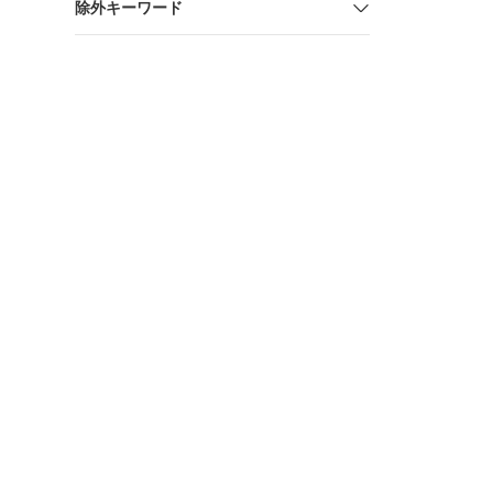
除外キーワード