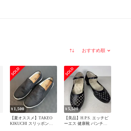
並び替え
1,500
5,500
¥
¥
【夏オススメ】TAKEO
【美品】H.P.S. エッチピ
KIKUCHI スリッポン
ーエス 健康靴 パンチン
27.5cm メッシュ素材
グ ストラップ 23 黒