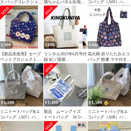
ス バッグコレクション
猫ちゃんパネル生地
コバッグ（A09）ハン
アフロ犬♪ 新品未使用
大容量 フリルトート
ドメイド
バッグ プレゼント付
300
888
440
¥
¥
¥
【新品未使用】セーブ
リンネル2025年6月号付
花火柄 折りたたみエコ
ペットプロジェクト
録 紀ノ国屋
バッグ 軽量 マチ付き
PETIT コンビニバッグ
KINOKUNIYA トートバ
撥水素材 旅行用 買い物
エコバッグ
ッグ 新品
袋 ①
1,500
1,480
1,500
¥
¥
¥
ミニトートバッグ&エ
新品 ムーンアイズ
ミニトートバッグ&エ
コバッグ（A07）ハン
トートバッグ 34.5×38
コバッグ（A08）ハン
ドメイド
cm a653
ドメイド