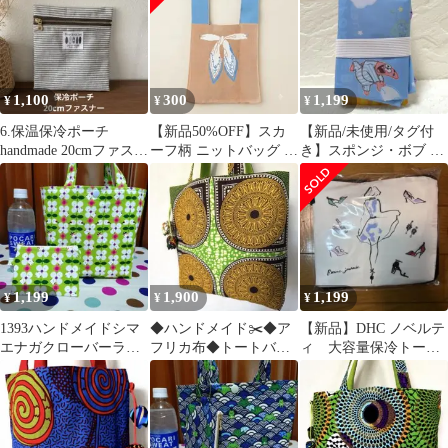
1,100
300
1,199
¥
¥
¥
6.保温保冷ポーチ
【新品50%OFF】スカ
【新品/未使用/タグ付
handmade 20cmファスナ
ーフ柄 ニットバッグ ベ
き】スポンジ・ボブ パ
ー アイスリングポーチ
ージュ×ブルー リボン
トリック エコバッグ
1,199
1,900
1,199
¥
¥
¥
1393ハンドメイドシマ
◆ハンドメイド✂️◆ア
【新品】DHC ノベルテ
エナガクローバーラン
フリカ布◆トートバッ
ィ 大容量保冷トート
チバッグトートバッグ
グ◆円形模様
エコバッグ 折りたたみ
ポーチ小物入れ