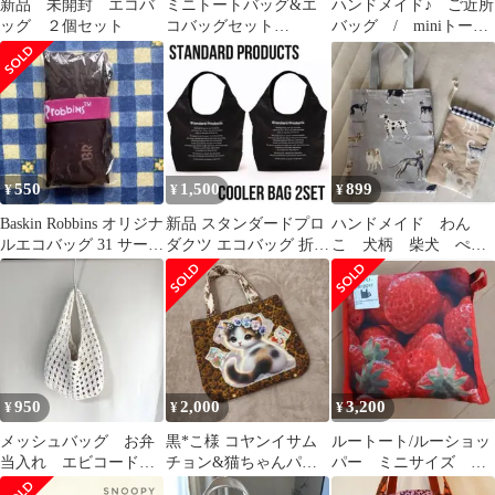
新品 未開封 エコバ
ミニトートバッグ&エ
ハンドメイド♪ ご近所
ッグ ２個セット
コバッグセット
バッグ / miniトート
（A02）ハンドメイド
バッグ ミモザ♪
550
1,500
899
¥
¥
¥
Baskin Robbins オリジナ
新品 スタンダードプロ
ハンドメイド わん
ルエコバッグ 31 サーテ
ダクツ エコバッグ 折り
こ 犬柄 柴犬 ぺた
ィワン 新品
たたみ 保冷バッグ 買い
んこトート 巾着 2点
物 2点
セット
950
2,000
3,200
¥
¥
¥
メッシュバッグ お弁
黒*こ様 コヤンイサム
ルートート/ルーショッ
当入れ エビコード付
チョン&猫ちゃんパネ
パー ミニサイズ 新
き エコバッグ コッ
ル ふっくらト–トバッ
品 イチゴ エコバッ