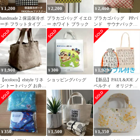
1,200
2,200
2,400
¥
¥
¥
handmade 2.保温保冷ポ
プラカゴバッグ イエロ
プラカゴバッグ PPバ
ーチ フラットタイプ ギ
ー ホワイト ブラック
ンド サウナバック
ンガムチェック柄
かごバッグ
1,900
300
1,929
¥
¥
¥
【ecoloco】elstyle リネ
ショッピングバッグ
【新品】PAUL&JOE ノ
ン トートバッグ お弁当
ベルティ オリジナル
バッグ
サマートートバッグ
サンプル付き
350
1,500
1,350
¥
¥
¥