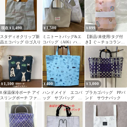
1,490
1,500
899
現在 ¥
¥
¥
スタディオクリップ新
ミニトートバッグ&エ
【新品/未使用/タグ付
品エコバッグ ロゴ入り
コバッグ（A06）ハン
き】ぐ～チョコランタ
ドメイド
ン エコバッグ
1,100
400
3,000
¥
¥
¥
8.保温保冷ポーチ アイ
ハンドメイド エコバ
プラカゴバッグ PPバ
スリングポーチ ファス
ッグ サブバッグ
ンド サウナバック
ナー20cm handmade
猫 鳥 手描き風