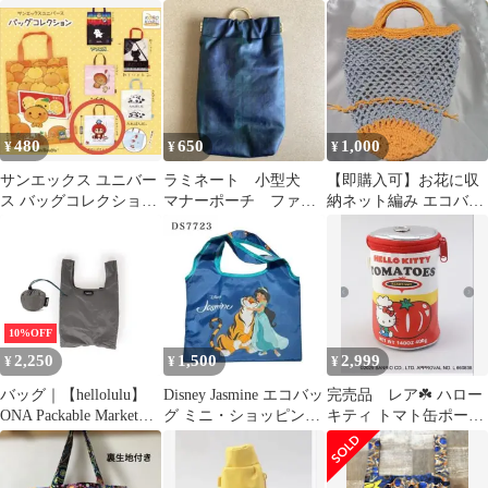
グ サブバッグ ラム
GARFIELD エコバッグ
ビ カシメ スケルトン
ネ柄
480
650
1,000
¥
¥
¥
サンエックス ユニバー
ラミネート 小型犬
【即購入可】お花に収
ス バッグコレクション
マナーポーチ ファミ
納ネット編み エコバッ
きれいずきん生活♪ 新
リアチェック 緑
グ オレンジ×グレーハ
品未使用
ンドメイド
10%OFF
2,250
1,500
2,999
¥
¥
¥
バッグ｜【hellolulu】
Disney Jasmine エコバッ
完売品 レア☘️ ハロー
ONA Packable Market
グ ミニ・ショッピング
キティ トマト缶ポー
Bag エコバッグ
バッグ ディズニー
チ サンリオ キティ