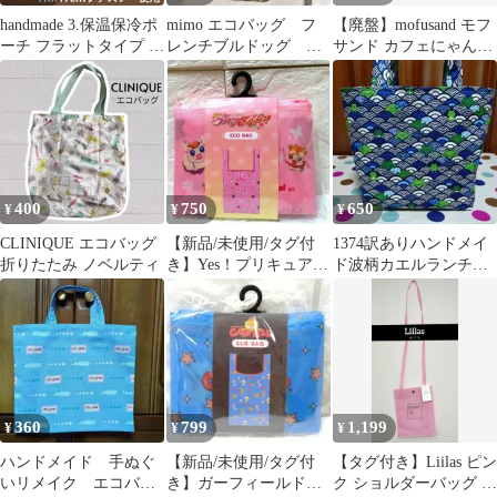
handmade 3.保温保冷ポ
mimo エコバッグ フ
【廃盤】mofusand モフ
ーチ フラットタイプ M
レンチブルドッグ 宝
サンド カフェにゃん
サイズ
石柄
（ドリンク柄）コンビ
ニバッグ
400
750
650
¥
¥
¥
CLINIQUE エコバッグ
【新品/未使用/タグ付
1374訳ありハンドメイ
折りたたみ ノベルティ
き】Yes！プリキュア
ド波柄カエルランチバ
5GoGo！ エコバッグ
ッグトートバッグお散
歩コンビニ
360
799
1,199
¥
¥
¥
ハンドメイド 手ぬぐ
【新品/未使用/タグ付
【タグ付き】Liilas ピン
いリメイク エコバッ
き】ガーフィールド
ク ショルダーバッグ 塩