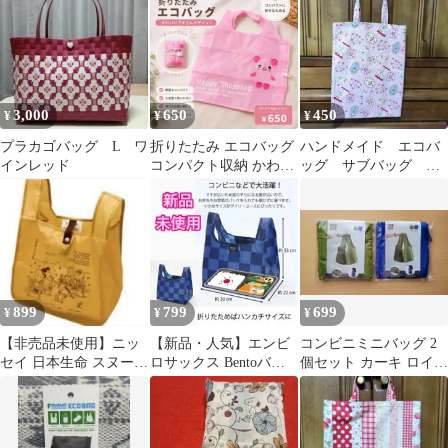
ンフリーゼ
品未開封
子 バレエ柄
3,000
650
450
¥
¥
¥
プラカゴバッグ L ワ
折りたたみ エコバッグ
ハンドメイド エコバ
インレッド
コンパクト収納 かわい
ッグ サブバッグ コ
い ブタ柄 ショッピング
ンビニバッグ 女の子
バッグ
899
799
699
¥
¥
¥
【非売品未使用】ニッ
【新品・人気】エンビ
コンビニミニバッグ 2
セイ 日本生命 スヌーピ
ロサックス Bentoバッ
個セット カーキ ロイヤ
ーコンビニエコバッグ
グ エコバッグ コンビニ
ルブルー エコバッグ
非売品
ネイビー