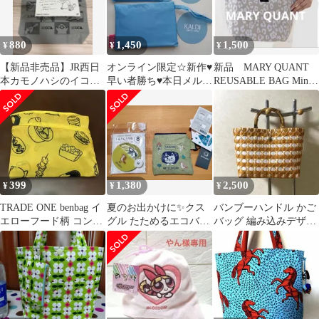
880
1,450
1,500
¥
¥
¥
【新品非売品】JR西日
オンライン限定☆新作♥
新品 MARY QUANT
本カモノハシのイコち
早い者勝ち♥本日メルカ
REUSABLE BAG Mini
ゃんエコバッグ ICOCA
リ便！KALDIカルディ
洗えるエコバッグ
鉄道グッズA
エコバッグ
399
1,380
2,500
¥
¥
¥
TRADE ONE benbag イ
夏のお出かけに✨️クス
バンブーハンドル かご
エローフード柄 コンビ
グル たためるエコバッ
バッグ 編み込みデザイ
ニエコバッグ
グ＆うちわ 2点セット
ン