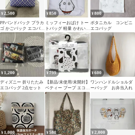
2,500
850
800
¥
¥
¥
PPバンドバック プラカ
ミッフィーおばけ トー
ボタニカル コンビニ
ゴ かごバック エコバッ
トバッグ 軽量 かわいい
エコバッグ
グ
大容量 ミッフィー おば
け
1,200
799
600
¥
¥
¥
ディズニー 折りたたみ
【新品/未使用/未開封】
ワンハンドルショルダ
エコバッグ 2点セット
ベティー ブープ エコバ
ーバッグ お弁当入れ
ッグ Betty Boop
1,000
580
2,000
¥
¥
¥