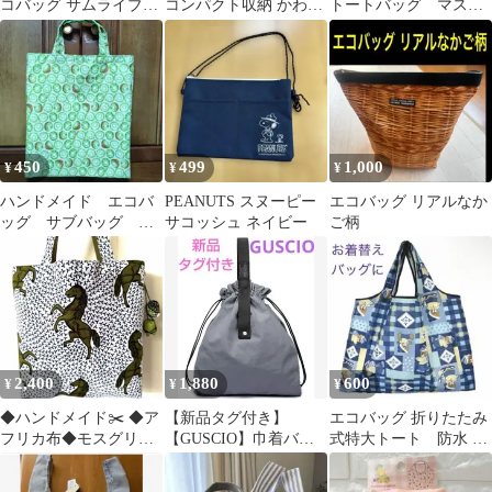
コバッグ サムライブル
コンパクト収納 かわい
トートバッグ マスカ
ー なでしこジャパン
い ひよこ柄 軽量お買い
レード柄
物バッグ
450
499
1,000
¥
¥
¥
ハンドメイド エコバ
PEANUTS スヌーピー
エコバッグ リアルなか
ッグ サブバッグ コ
サコッシュ ネイビー
ご柄
ンビニバッグ キウイ
2,400
1,880
600
¥
¥
¥
◆ハンドメイド✂️ ◆ア
【新品タグ付き】
エコバッグ 折りたたみ
フリカ布◆モスグリー
【GUSCIO】巾着バッ
式特大トート 防水 軽
ン馬柄◆トートバッ
グ
量 おしゃれで実用的
グ・ショルダーバッグ
水色熊さん柄①