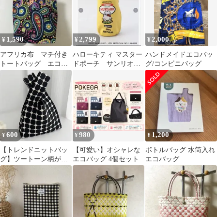
1,590
2,799
2,000
¥
¥
¥
アフリカ布 マチ付き
ハローキティ マスター
ハンドメイドエコバッ
トートバッグ エコバ
ドポーチ サンリオ
グ/コンビニバッグ
ッグ 裏生地付き [ハ
キティ 212キッチンス
ンドメイド】
トア☘️
600
980
1,200
¥
¥
¥
【トレンドニットバッ
【可愛い】オシャレな
ボトルバッグ 水筒入れ
グ】ツートーン柄が可
エコバッグ 4個セット
エコバッグ
愛い かぎ針編みミニ
バッグ ドット柄