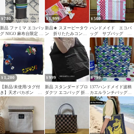
780
1,999
500
¥
¥
¥
新品 ファミマ エコバッ
新品★ スヌーピータウ
ハンドメイド エコバ
グ NIGO 麻布台限定 マ
ン 折りたたみコンビ
ッグ サブバッグ コ
ネーロール型 ライトグ
ニバッグ エコバッグ
ンビニバッグ いち
レー
ご 赤
1,200
999
799
¥
¥
¥
【新品/未使用/タグ付
新品 スタンダードプロ
1377ハンドメイド波柄
き】天才バカボン エ
ダクツ エコバッグ 折り
カエルランチバッグト
コバッグ
たたみ 保冷バッグ 買い
ートバッグお散歩コン
物 廃盤
ビニジム