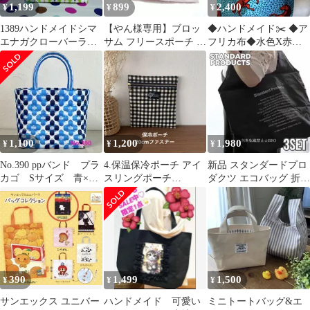
1,199
899
2,400
¥
¥
¥
1389ハンドメイドシマ
【やん様専用】ブロッ
◆ハンドメイド✂️ ◆ア
エナガクローバーラン
サム フリースポーチ ピ
フリカ布◆水色X赤馬
チバッグトートバッグ
ンク
柄◆トートバッグ・シ
印鑑小銭入セット
ョルダーバッグ
1,100
1,200
1,980
¥
¥
¥
No.390 ppバンド プラ
4.保温保冷ポーチ アイ
新品 スタンダードプロ
カゴ Sサイズ 青×紺
スリングポーチ
ダクツ エコバッグ 折り
×白
handmade フラット
たたみ 保冷バッグ 買い
物 3点
390
1,499
1,500
¥
¥
¥
サンエックス ユニバー
ハンドメイド 可愛い
ミニトートバッグ&エ