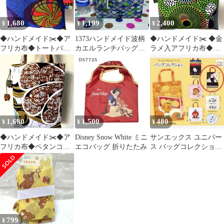
1,680
1,199
2,400
¥
¥
¥
◆ハンドメイド✂️◆ア
1373ハンドメイド波柄
◆ハンドメイド✂️ ◆金
フリカ布◆トートバッ
カエルランチバッグト
ラメ入アフリカ布◆大
グ・ショルダーバッグ
ートバッグ印鑑小銭入
きなトートバッグ・シ
◆キャンディー柄
れセット
ョルダーバッグ
1,680
1,500
480
¥
¥
¥
◆ハンドメイド✂️◆ア
Disney Snow White ミニ
サンエックス ユニバー
フリカ布◆ペタンコト
エコバッグ 折りたたみ
ス バッグコレクション
ートバッグ◆渦巻き模
靴下にゃんこ♪ 新品未
様
使用
799
¥