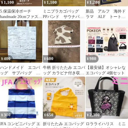
1,100
1,100
1,280
¥
¥
¥
5.保温保冷ポーチ
ミニプラカゴバッグ
新品 アルフ 海外ド
handmade 20cmファスナ
PPバンド サウナバッ
ラマ ALF トートバ
ー アイスリングポーチ
ク Sサイズ 2ケ
ッグ エコバッグ
→2000
a677
400
600
980
¥
¥
¥
ハンドメイド エコバ
牛柄 折りたたみ エコバ
【最安値】オシャレな
ッグ サブバッグ コ
ッグ カラビナ付き収納
エコバッグ 4個セット
ンビニバッグ ベジタ
ポーチ 新品 コンパクト
ブル柄
300
650
2,300
¥
¥
¥
JFA コンビニバッグ エ
折りたたみ エコバッグ
ロラライハリス ミニ