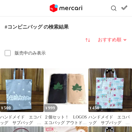
#コンビニバッグ の検索結果
並び替え
販売中のみ表示
500
999
450
¥
¥
¥
ハンドメイド エコバ
２個セット！ LOGOS
ハンドメイド エコバ
ッグ サブバッグ コ
エコバッグ アウトド
ッグ サブバッグ コ
ンビニバッグ ビショ
ア ランチトート 新
ンビニバッグ 女の