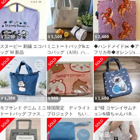
トン糸使用
グ輸入ヒョウ柄小
グ 人気 レア廃盤
2,200
1,500
2,400
¥
¥
¥
スヌーピー 刺繍 エコバ
ミニトートバッグ&エ
◆ハンドメイド✂️ ◆ア
ッグ M 新品
コバッグ（A10）ハン
フリカ布◆オレンジx金
ドメイド
箔馬柄◆トートバッグ
1,380
900
1,600
¥
¥
¥
モフサンド デニム ミニ
韓国限定 ディライト
ま*様 コヤンイサムチ
トートバッグ ファスナ
プロジェクト ちいか
ョン&猫ちゃんパネル
ー付き ランチバッグ 猫
わ エコバッグ 未使
ふっくらト–トバッグ★
柄 新品
用品 非売品
オマケ付き