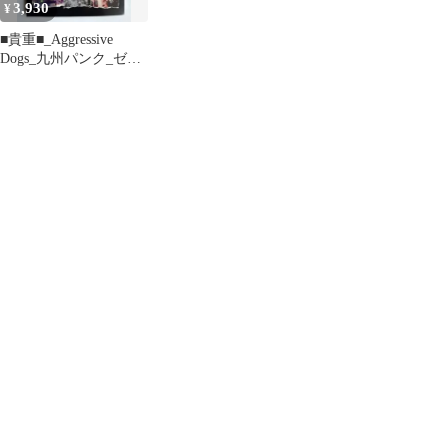
3,930
¥
■貴重■_Aggressive
Dogs_九州パンク_ゼロ
マガジン_新品 未使用