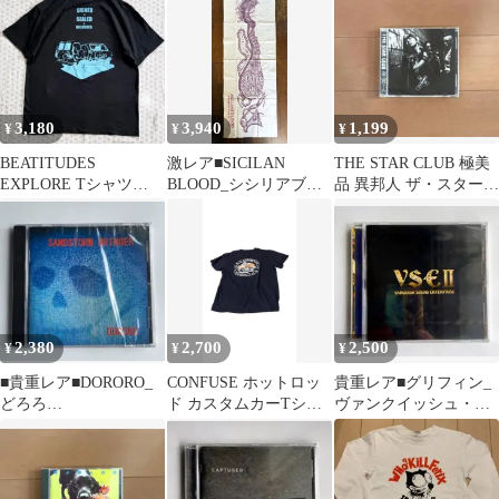
シュ
ジ ストリート 古着 ク
ラシックカー バイク プ
リント ロゴ メンズ レ
ディース ユニセックス
春 夏 トップス カジュ
アル
3,180
3,940
1,199
¥
¥
¥
BEATITUDES
激レア■SICILAN
THE STAR CLUB 極美
EXPLORE Tシャツ
BLOOD_シシリアブラ
品 異邦人 ザ・スター・
XXL 黒
ッド_ハードコア_手拭
クラブ パンク ロック
い_新品
2,380
2,700
2,500
¥
¥
¥
■貴重レア■DORORO_
CONFUSE ホットロッ
貴重レア■グリフィン_
どろろ
ド カスタムカーTシャ
ヴァンクイッシュ・サ
_S.H.I_ZOUO_CD_新品
ツ アメカジ ネイビー
ウンド・エンタープラ
未開封
XL
イズ_CD_未開封