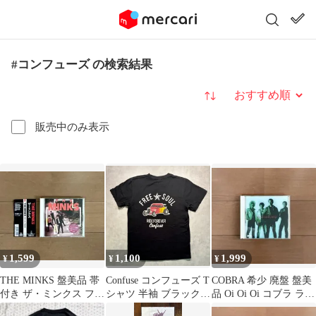
#コンフューズ の検索結果
並び替え
販売中のみ表示
1,599
1,100
1,999
¥
¥
¥
THE MINKS 盤美品 帯
Confuse コンフューズ T
COBRA 希少 廃盤 盤美
付き ザ・ミンクス ファ
シャツ 半袖 ブラック L
品 Oi Oi Oi コブラ ラフ
ースト・アルバム パッ
サイズ 綿100% アメカ
ィン・ノーズ