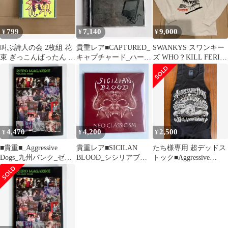
799
7,140
9,000
¥
¥
¥
叫ぶ詩人の会 2枚組 花
貴重レア■CAPTURED_
SWANKYS スワンキー
束 ぎっこんばったん 魚
キャプチャード_ハード
ズ WHO？KILL FERIX
を食べよう みそしる 道
コア_サンプル盤_新品
ロンT
を越えて
未使用
4,470
4,200
2,500
¥
¥
¥
■貴重■_Aggressive
貴重レア■SICILAN
たち様専用 超デッドス
Dogs_九州パンク_ゼロ
BLOOD_シシリアブラ
トック■Aggressive
マガジン_新品 未使用
ッド_ハードコア_CD_
Dogs_タンクトップ_新
新品
品