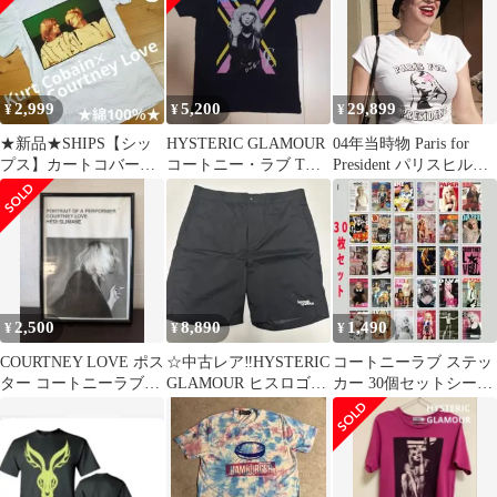
2,999
5,200
29,899
¥
¥
¥
★新品★SHIPS【シッ
HYSTERIC GLAMOUR
04年当時物 Paris for
プス】カートコバーン
コートニー・ラブ Tシ
President パリスヒルト
＆コートニーラブ Tシ
ャツ M
ン Y2K
ャツ S
2,500
8,890
1,490
¥
¥
¥
COURTNEY LOVE ポス
☆中古レア‼️HYSTERIC
コートニーラブ ステッ
ター コートニーラブ
GLAMOUR ヒスロゴシ
カー 30個セットシール
ポスター 額装済
ョートパンツ M‼️
ミニポスター グランジ
ロック 1