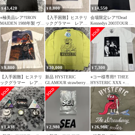
43,420
8,800
14,550
¥
¥
¥
⭐︎極美品レア‼️IRON
【入手困難】ヒステリ
会場限定レア‼️Dead
MAIDEN 1988年製 ヴィ
ックグラマー レアサ
Kennedys 2003TOUR T
ンテージTシャツ M‼️
イズ 半袖Tシャツ
シャツ Mサイズ‼️
9,800
30,000
7,300
¥
¥
¥
【入手困難】ヒステリ
新品 HYSTERIC
⭐︎コー様専用‼️ THEE
ックグラマー レアサ
GLAMOUR strawberry
HYSTERIC XXX ×
イズ 半袖Tシャツ
monster ‼️
DAM コラボTシャツ‼️
1,438
2,980
26,980
¥
¥
¥