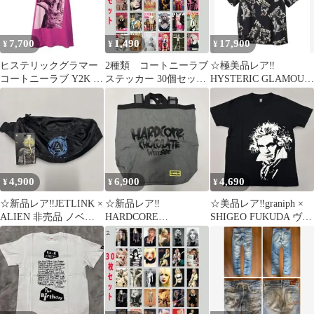
7,700
1,490
17,900
¥
¥
¥
ヒステリックグラマー
2種類 コートニーラブ
☆極美品レア‼️
コートニーラブ Y2K ガ
ステッカー 30個セット
HYSTERIC GLAMOUR
ール タンクトップ 日本
シール ミニポスター グ
名作 アロハシャツ M ‼️
製
ランジ ロック ヴィンテ
ージ 海外セレブ 海外
アーティスト ファッシ
ョン グッズ
4,900
6,900
4,690
¥
¥
¥
☆新品レア‼️JETLINK ×
☆新品レア‼️
☆美品レア‼️graniph ×
ALIEN 非売品 ノベル
HARDCORE
SHIGEO FUKUDA ヴェ
ティ ウエストポーチ‼️
CHOCOLATE 大阪 &
ートーベン T‼️
Amazon バッグ