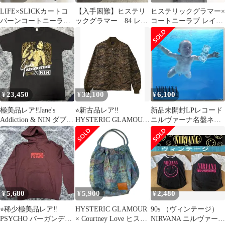
LIFE×SLICKカートコ
【入手困難】ヒステリ
ヒステリックグラマー×
バーンコートニーラブ
ックグラマー 84 レア
コートニーラブ レイヤ
フォトTサイズ2
サイズ 半袖Tシャツ
ード風マキシワンピー
NIRVANA
ス グレー F
23,450
32,100
6,100
¥
¥
¥
極美品レア‼️Jane's
⭐︎新古品レア‼️
新品未開封LPレコード
Addiction & NIN ダブル
HYSTERIC GLAMOUR
ニルヴァーナ名盤ネヴ
ネームTシャツ‼️
MA-1ジャケット タイ
ァーマインド新品未使
ガーカモ
用
5,680
5,900
2,480
¥
¥
¥
⭐︎稀少極美品レア‼️
HYSTERIC GLAMOUR
90s （ヴィンテージ）
PSYCHO バーガンディ
× Courtney Love ヒステ
NIRVANA ニルヴァーナ