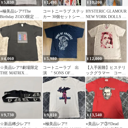
5,030
1,490
10,200
¥
¥
¥
⭐︎極美品レア‼️The
コートニーラブ ステッ
HYSTERIC GLAMOUR
Birthday ZOZO限定 チ
カー 30個セットシール
NEW YORK DOLLS ス
バユウスケTシャツ L‼️
ミニポスター グランジ
タッズデニム
ロック 2
4,060
5,980
12,000
¥
¥
¥
☆美品レア‼️劇場限定
コートニーラブ 出
【入手困難】ヒステリ
THE MATRIX
演 " SONS OF
ックグラマー コート
RESURRECTIONS Tシ
ANARCHY Tシャツ XL
ニーラブ レアサイ
ャツ
ズ 半袖Tシャツ
9,730
9,010
13,540
¥
¥
¥
☆新品稀少レア‼️
⭐︎極美品レア‼️
⭐︎美品レア③‼️Dead