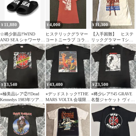
11,880
4,000
11,300
¥
¥
¥
☆稀少新品‼️WIND
ヒステリックグラマー
【入手困難】 ヒステ
AND SEA シャワーサン
コートニーラブ コラボ
リックグラマー Tシャ
ダル ブラック 巾着付
初期Tシャツワンピー
ツ 30周年記念 Lサイズ
27㎝
ス チュニック
13,540
43,400
23,500
¥
¥
¥
⭐︎極美品レア②‼️Dead
⭐︎デッドストック‼️THE
⭐︎稀少レア‼️45 GRAVE
Kennedys 1983年ツアー
MARS VOLTA 会場限定
名盤ジャケット ヴィン
Tシャツ Mサイズ‼️
特殊Tシャツ Mサイズ‼️
テージTシャツ Mサイ
ズ‼️