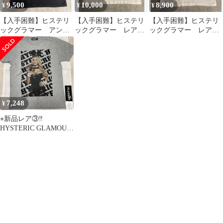
9,500
10,000
8,900
¥
¥
¥
【入手困難】ヒステリ
【入手困難】ヒステリ
【入手困難】ヒステリ
ックグラマー アンデ
ックグラマー レアサ
ックグラマー レアサ
ィーウォーホル レア
イズ 半袖Tシャツ ビ
イズ 半袖Tシャツ
サイズ 半袖Tシャツ
ックヒスガール
HYSTERIC
7,248
¥
⭐︎新品レア③‼️
HYSTERIC GLAMOUR
× PLAYBOY コラボM‼️