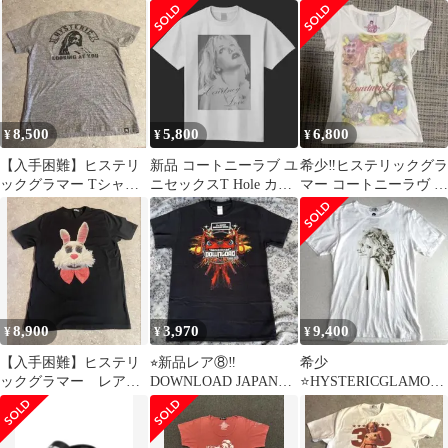
フード付きパーカー M
リックグラマー コート
ラグランTシャツ
サイズ‼️
ニー・ラブ インディゴ
デニム トートバッグ
【FJ2】
8,500
5,800
6,800
¥
¥
¥
【入手困難】ヒステリ
新品 コートニーラブ ユ
希少‼️ヒステリックグラ
ックグラマー Tシャツ
ニセックスT Hole カー
マー コートニーラヴ T
LADYLAND
トコバーン
シャツ ホワイト y2k
ACADEMY
8,900
3,970
9,400
¥
¥
¥
【入手困難】ヒステリ
⭐︎新品レア⑧‼️
希少
ックグラマー レアサ
DOWNLOAD JAPAN
⭐️HYSTERICGLAMOU
イズ 半袖Tシャツ
2019 会場限定Tシャツ
R CourtneyLove Tシャ
HYSTERIC
M‼️
ツ S