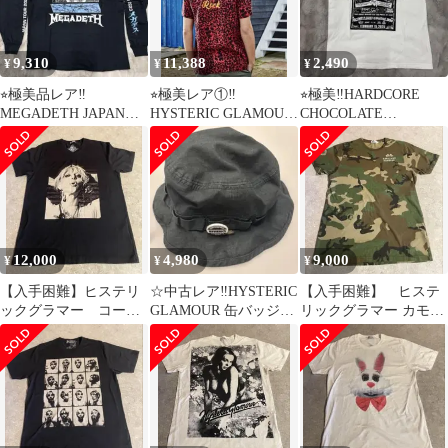
9,310
11,388
2,490
¥
¥
¥
⭐︎極美品レア‼️
⭐︎極美レア①‼️
⭐︎極美‼️HARDCORE
MEGADETH JAPAN
HYSTERIC GLAMOUR
CHOCOLATE
TOUR 2023 ロンT XL‼️
デビルガール刺繍レオ
GRINDHOUSE Tシャツ
パードシャツ
L
12,000
4,980
9,000
¥
¥
¥
【入手困難】ヒステリ
☆中古レア‼️HYSTERIC
【入手困難】 ヒステ
ックグラマー コート
GLAMOUR 缶バッジ付
リックグラマー カモフ
ニーラブ レアサイ
ヒスガール刺繍ハット‼️
ラ 迷彩 ポケットTシャ
ズ 半袖Tシャツ
ツ ヒスガール