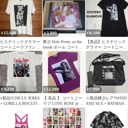
Tシャツ
15,600
3,800
8,100
¥
¥
¥
ヒステリックグラマー
希少 Hole Pretty on the
​【美品】ヒステリック
コートニーラブ Tシャ
Inside ホール コートニ
グラマー コートニーラ
ツ 木村拓哉 着用 新品
ーラブ
ブ Tシャツ ワンピース
未使用
黒 ロック
9,230
12,000
7,900
¥
¥
¥
⭐︎新品‼️CIRCLE JERKS
【 美品 】 コートニー
☆新品稀少レア‼️WIND
× GORILLA BISCUITS
ラブ LOVE ROSE pt T
AND SEA × BATMAN
T L‼️
シャツ キムタク着用
SACOCHE‼️