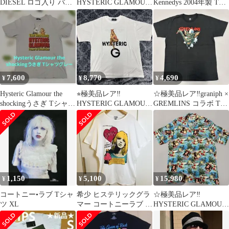
DIESEL ロゴ入り バッ
HYSTERIC GLAMOUR
Kennedys 2004年製 Tシ
クルロングベルト ブラ
× BE@RBRIK Tシャツ
ャツ Mサイズ‼️
ック‼️
L
7,600
8,770
4,690
¥
¥
¥
Hysteric Glamour the
⭐︎極美品レア‼️
☆極美品レア‼️graniph ×
shockingうさぎ Tシャツ
HYSTERIC GLAMOUR
GREMLINS コラボ Tシ
グレー
× PLAYBOY コラボL‼️
ャツ Lサイズ‼️
1,150
5,100
15,980
¥
¥
¥
コートニー•ラブ Tシャ
希少 ヒステリックグラ
☆極美品レア‼️
ツ XL
マー コートニーラブ ド
HYSTERIC GLAMOUR
ルマンT 白
ヒスガール アロハシャ
ツ M ‼️