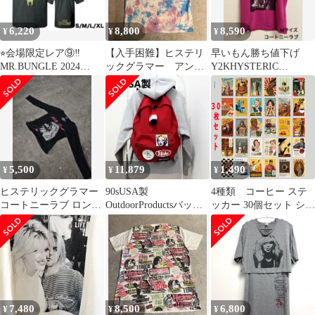
6,220
8,800
8,590
¥
¥
¥
⭐︎会場限定レア⑨‼️
【入手困難】ヒステリ
早いもん勝ち値下げ
MR.BUNGLE 2024
ックグラマー アンデ
Y2KHYSTERIC
JAPAN TOUR Tシャツ❗️
ィーウォーホル レア
GLAMOUR コートニー
サイズ 半袖Tシャツ
ラブ
5,500
11,879
1,490
¥
¥
¥
ヒステリックグラマー
90sUSA製
4種類 コーヒー ステ
コートニーラブ ロンT
OutdoorProductsバック
ッカー 30個セット シー
HELLO BOYS 黒
パックHoleワッペンリ
ル ミニポスター カフェ
ュック
レトロ アメリカンヴィ
ンテージ グッズ
7,480
8,500
6,800
¥
¥
¥