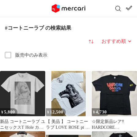
#コートニーラブ の検索結果
並び替え
販売中のみ表示
5,800
12,500
4,730
¥
¥
¥
新品 コートニーラブ ユ
【 美品 】 コートニー
☆限定新品レア‼️
ニセックスT Hole カー
ラブ LOVE ROSE pt T
HARDCORE
トコバーン
シャツ
CHOCOLATE Two Face