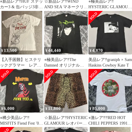
⭐︎新品レア‼️HUF ステッ
☆新品レア‼️WIND
⭐︎極美品レア‼️
カー3 & 缶バッジ3非売
AND SEA マネークリッ
HYSTERIC GLAMOUR
品セット‼️
プ シルバー ノベルテ
ミリタリージャケット
ィ‼️
Mサイズ‼️
13,500
44,440
4,870
¥
¥
¥
【入手困難】ヒステリ
⭐︎極美品レア‼️The
美品レア‼️graniph × Sam
ックグラマー レアサ
Damned オリジナルヴ
Haskins Cowboy Kate T
イズ 半袖Tシャツ
ィンテージTシャツ M
サイズ
6,000
11,800
85,000
¥
¥
¥
⭐︎稀少美品レア‼️
☆新品レア‼️HYSTERIC
⭐︎激レア‼️‼️RED HOT
MISFITS Fiend Fest '06
GLAMOUR レオパード
CHILI PEPPERS 1991
ツアーTシャツ M
柄 ショートパンツ M‼️
BSSM T‼️