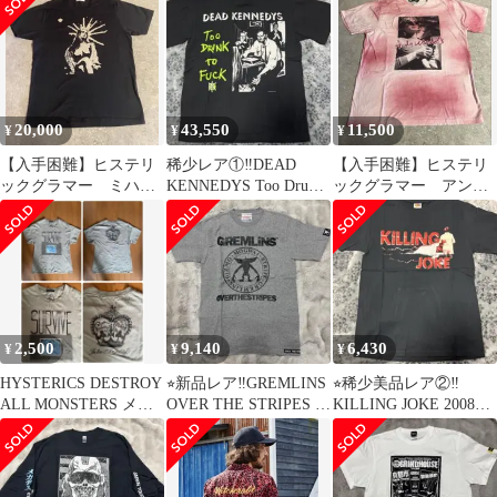
20,000
43,550
11,500
¥
¥
¥
【入手困難】ヒステリ
稀少レア①‼️DEAD
【入手困難】ヒステリ
ックグラマー ミハラ
KENNEDYS Too Drunk
ックグラマー アンデ
ヤスヒロ レアサイ
to Fuck T‼️
ィーウォーホル レア
ズ 半袖Tシャツ
サイズ 半袖Tシャツ
2,500
9,140
6,430
¥
¥
¥
HYSTERICS DESTROY
⭐︎新品レア‼️GREMLINS
⭐︎稀少美品レア②‼️
ALL MONSTERS メン
OVER THE STRIPES グ
KILLING JOKE 2008年
ズの方にも
レー Tシャツ
来日会場限定Tシャツ
M‼️