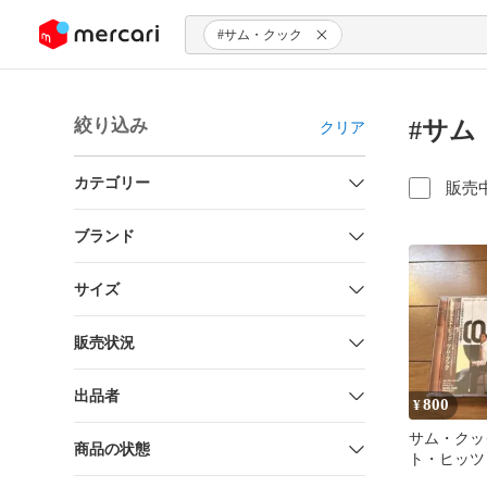
ンツにスキップ
#サム・クック
絞り込み
#サム
クリア
カテゴリー
販売
ブランド
サイズ
販売状況
出品者
800
¥
サム・クッ
商品の状態
ト・ヒッツ