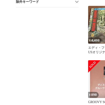
除外キーワード
ド
4,400
¥
エディ・フ
USオリジナル
On Wood
890
¥
GROOVY SO