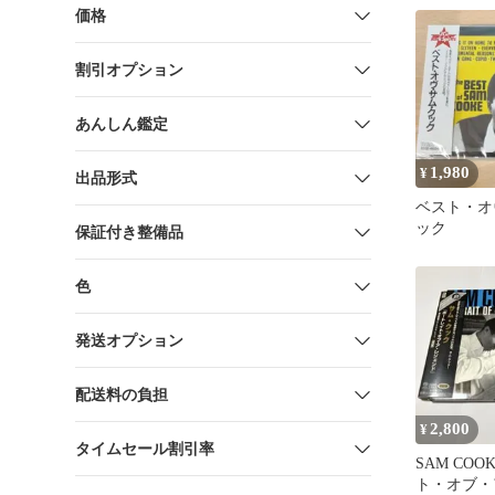
価格
割引オプション
あんしん鑑定
1,980
¥
出品形式
ベスト・オ
ック
保証付き整備品
色
発送オプション
配送料の負担
2,800
¥
タイムセール割引率
SAM CO
ト・オブ・