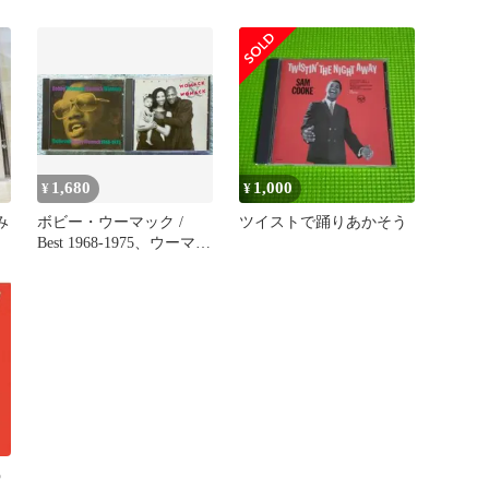
ＴＳ☆サム・クック』
【中古品】
1,680
1,000
¥
¥
み
ボビー・ウーマック /
ツイストで踊りあかそう
Best 1968-1975、ウーマッ
ク＆ウーマック
う