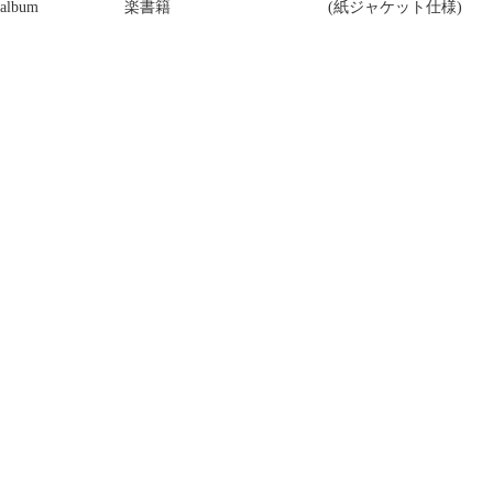
f album
楽書籍
(紙ジャケット仕様)