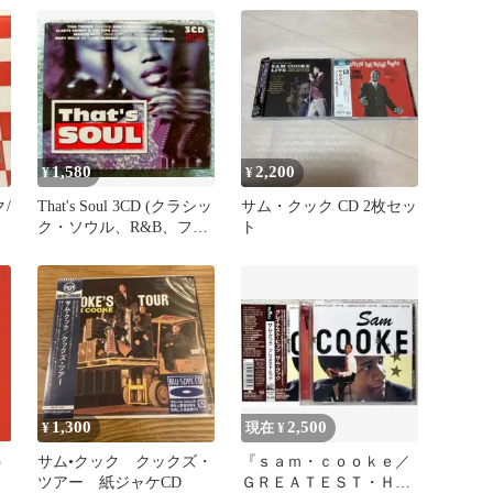
1,580
2,200
¥
¥
/
That's Soul 3CD (クラシッ
サム・クック CD 2枚セッ
ク・ソウル、R&B、ファ
ト
ンク)
1,300
2,500
¥
現在 ¥
う
サム•クック クックズ・
『ｓａｍ・ｃｏｏｋｅ／
ツアー 紙ジャケCD
ＧＲＥＡＴＥＳＴ・ＨＩ