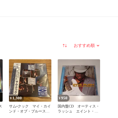
並び替え
1,300
950
¥
¥
ス
サム•クック マイ・カイ
国内盤CD オーティス・
ンド・オブ・ブルース
ラッシュ エイント・イ
紙ジャケCD
ナフ・カミン・イン