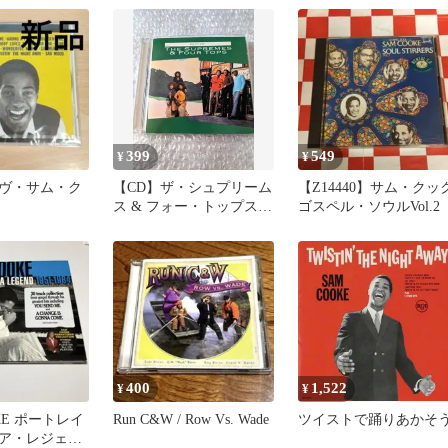
399
549
¥
¥
ヴ・サム・ク
【CD】ザ・シュプリーム
【Z14440】サム・クック
ス & フォー・トップス /
ゴスペル・ソウルVol.2
BEST
400
1,522
¥
¥
OKE ポートレイ
Run C&W / Row Vs. Wade
ツイストで踊りあかそ
ア・レジェン