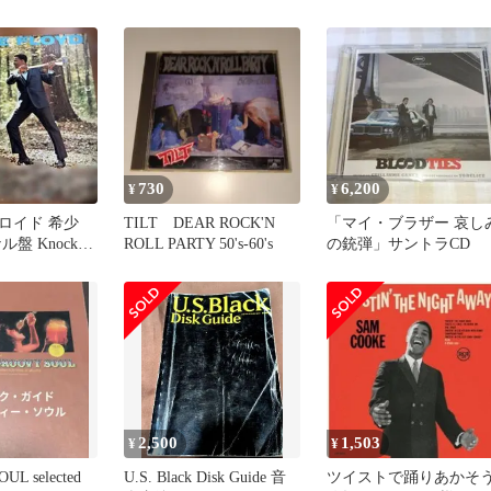
730
6,200
¥
¥
ロイド 希少
TILT DEAR ROCK'N
「マイ・ブラザー 哀し
盤 Knock
ROLL PARTY 50's-60's
の銃弾」サントラCD
 レコード
2,500
1,503
¥
¥
UL selected
U.S. Black Disk Guide 音
ツイストで踊りあかそ