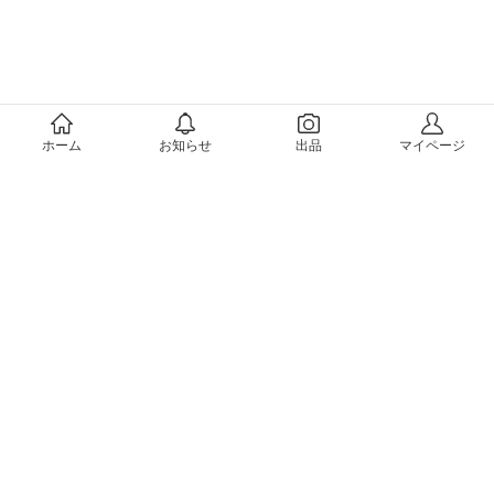
メルカリについて
ホーム
お知らせ
出品
マイページ
会社概要（運営会社）
採用情報
プレスリリース
公式ブログ
プレスキット
メルカリUS
メルカリShops
m department（エムデパ）
ヘルプ
ヘルプセンター（ガイド・お問い合わせ）
メルカリShopsでショップを開設する
メルカリShops ショップ管理画面にログイン
メルカリShops出店者向けガイド
お問い合わせ一覧