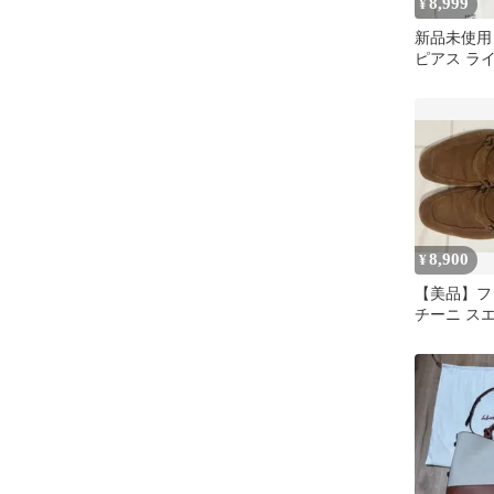
8,999
¥
新品未使用
ピアス ラ
シルバー
8,900
¥
【美品】フ
チーニ ス
ァー ブラウン