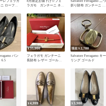
ーレフェラガ
8月限定お値下げ☆フェ
Salvatore Ferragamo 二つ
ーニ ローファ
ラガモ ガンチーニ ネッ
折り財布 ガンチーニ ラ
クレス ゴールドS 美品
イトブラウン
35,000
2,780
¥
現在 ¥
Ferragamo パン
フェラガモ ガンチーニ
Salvatore Ferragamo キー
6.5
長財布 レザー ゴールド
リング ゴールド
金具 箱付き
4,999
3,980
¥
¥