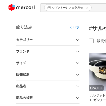
ンツにスキップ
#サルヴァトーレフェラガモ
絞り込み
#サル
クリア
カテゴリー
販売
ブランド
サイズ
販売状況
出品者
24,000
¥
サルヴァト
商品の状態
モ ガンチ
ブルベルト 白