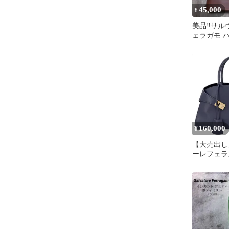
45,000
¥
美品‼️サ
ェラガモ 
キャメルキ
160,000
¥
【大売出し
ーレフェラガ
ディース ハ
ートバッグ
ック Salvato
レザー ネイ
ルド金具【