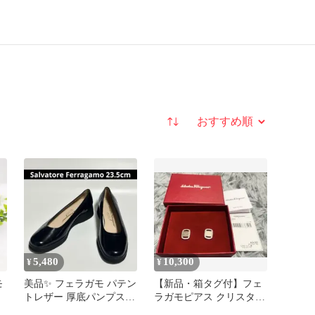
並び替え
5,480
10,300
¥
¥
モ
美品✨ フェラガモ パテン
【新品・箱タグ付】フェ
トレザー 厚底パンプス
ラガモピアス クリスタル
6C（約23.5cm）黒
シルバー