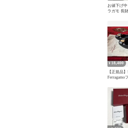
お値下げ中
ラガモ 長
18,400
¥
【正規品】Sal
Ferraga
ァラ パンプ