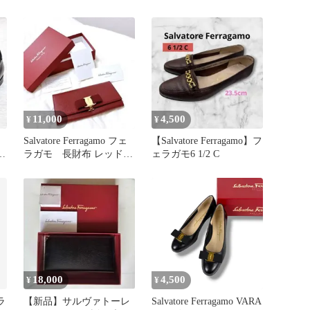
スエードローファー
シルバー
UK5.5
11,000
4,500
¥
¥
Salvatore Ferragamo フェ
【Salvatore Ferragamo】フ
ー
ラガモ 長財布 レッド
ェラガモ6 1/2 C
リボン 正規
18,000
4,500
¥
¥
ラ
【新品】サルヴァトーレ
Salvatore Ferragamo VARA