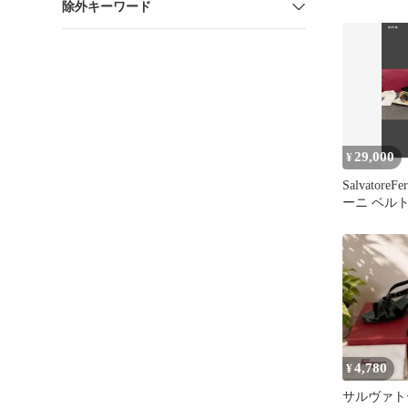
除外キーワード
ラリボン 
ルド
29,000
¥
Salvatore
ーニ ベル
4,780
¥
サルヴァト