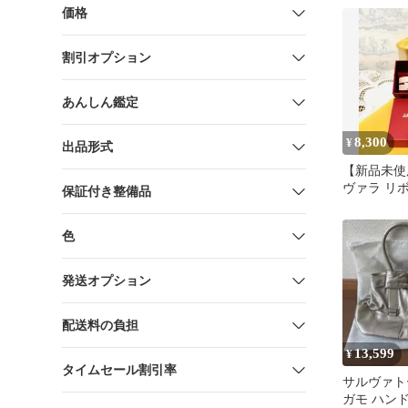
価格
割引オプション
あんしん鑑定
8,300
¥
出品形式
【新品未使用】
ヴァラ リ
保証付き整備品
ット ピン
色
発送オプション
配送料の負担
13,599
¥
タイムセール割引率
サルヴァト
ガモ ハン