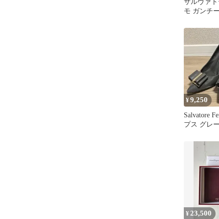
サルヴァト
モ ガンチ
ー 黒 6EE
9,250
¥
Salvatore 
プス グレー 
23,500
¥