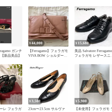
シャンパンゴー
布 札入れ レザー 黒
ョーカー ブラック
44,000
15,680
¥
¥
Ferragamo ガンチ
【Ferragamo】フェラガモ
美品 Salvatore Ferragamo
ト【新品美品】
VIVA BOW ショルダーバ
フェラガモ レザースニ
ッグ
カー 黒
3,500
5,900
¥
¥
ーレ フェラガ
23cm〜23.5cm サルヴァ
【未使用】フェラガモ 