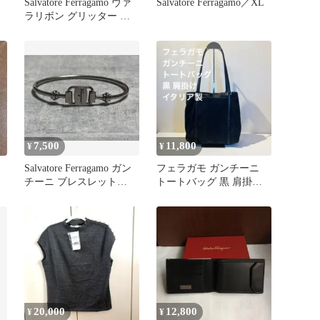
Salvatore Ferragamo ヴァ
Salvatore Ferragamo／XL
ラリボン グリッター 小
銭入れ
7,500
11,800
¥
¥
Salvatore Ferragamo ガン
フェラガモ ガンチーニ
チーニ ブレスレット
トートバッグ 黒 肩掛け
【342】
イタリア製
20,000
12,800
¥
¥