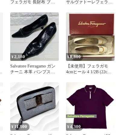
フェラガモ 長財布 ブラ
サルヴァトーレフェラガ
ック
モ ヴァラリボン パンプ
ス ブラック レザー
36 C
2,180
8,800
¥
¥
Salvatore Ferragamo ガン
【未使用】フェラガモ
何
チーニ 本革 パンプス
4cmヒール 4 1/2B (22cm)
22.5 黒
かかとゴムリペア済
11,800
4,300
¥
¥