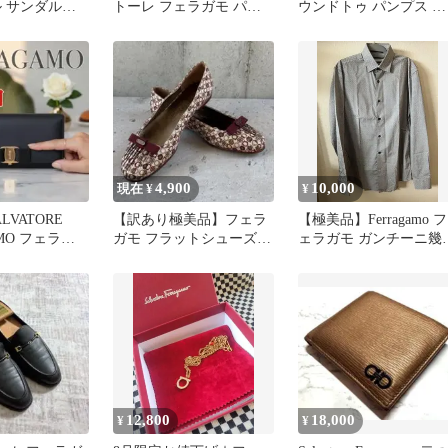
ル サンダル
トーレ フェラガモ パン
ウンドトゥ パンプス ヴ
 約22.5
プス レザー 黒 ヒール
ィンテージ 6C 22cm
4,900
10,000
現在 ¥
¥
LVATORE
【訳あり極美品】フェラ
【極美品】Ferragamo フ
AMO フェラガ
ガモ フラットシューズ
ェラガモ ガンチーニ幾
リボン 長財布
ガンチーニ 約22.5〜23
学総柄 ドレスシャツ S
12,800
18,000
¥
¥