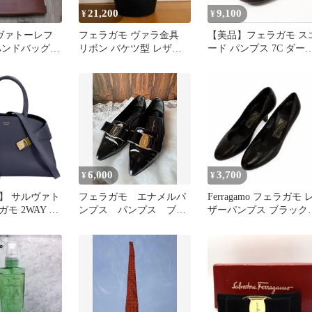
21,200
9,100
¥
¥
ルヴァトーレフ
フェラガモ ヴァラ金具
【美品】フェラガモ ス
ハンドバッグ
リボン バケツ型 レザー
ード パンプス 7C ダー
ャンバス
ハンドバッグ ブラック
ブラウン 金具 箱 保存
黒
付
6,000
3,700
¥
¥
】 サルヴァト
フェラガモ エナメルパ
Ferragamo フェラガモ 
モ 2WAY レ
ンプス パンプス ブラ
ザーパンプス ブラック
グ 肩掛け ト
ック
レディース 5 1/2
 ショルダーバ
re Ferragamo
ビー 紺 ゴー
中古品】