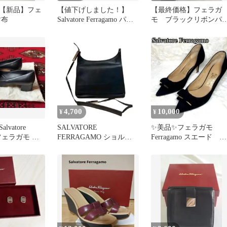
【新品】フェ
【値下げしました！】
【最終価格】フェラガ
財布
Salvatore Ferragamo パン
モ ブラックリボンパ
プス 6ハーフ
プス ヴァラ
4,700
10,000
¥
¥
vatore
SALVATORE
✨美品✨フェラガモ
moフェラガモ ヴ
FERRAGAMO ショルダ
Ferragamo スエード パ
ス 黒
ーバッグ レザー ブラッ
ンプス リボン 23.5c
ク