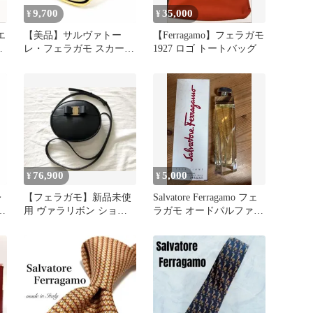
9,700
35,000
¥
¥
エ
【美品】サルヴァトー
【Ferragamo】フェラガモ
ク
レ・フェラガモ スカーフ
1927 ロゴ トートバッグ
袋
リング ヴァラ ゴールド
7Q6
76,900
5,000
¥
¥
レ
⁠【フェラガモ】新品未使
Salvatore Ferragamo フェ
用 ヴァラリボン ショル
ラガモ オードパルファム
ダーバッグ 22D861 黒⁠
100ml