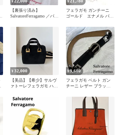
22,000
21,780
¥
¥
【裏張り済み】
フェラガモ ガンチーニ
SalvatoreFerragamo ／パン
ゴールド エナメル パン
プスMIMI
プス ブラック 6.5
32,000
9,600
¥
¥
ト
【美品】【希少】サルヴ
フェラガモ ベルト ガン
ァトーレフェラガモ ハン
チーニ レザー ブラック
ドバッグ スウェード素材
シルバー 70