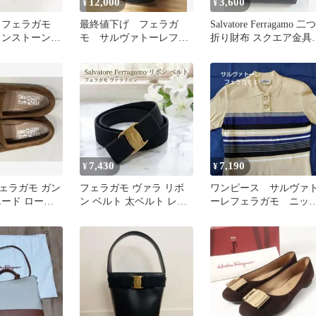
12,000
3,600
¥
¥
 フェラガモ
最終値下げ フェラガ
Salvatore Ferragamo 二つ
インストーン
モ サルヴァトーレフェ
折り財布 スクエア金具
ラガモ サンダル
ビンテージ
7,430
7,190
¥
¥
ェラガモ ガン
フェラガモ ヴァラ リボ
ワンピース サルヴァ
エード ローフ
ン ベルト 太ベルト レア
ーレフェラガモ ニッ
 茶 7.5EE
ゴールド金具 黒
ト S ベージュ 膝
丈 イタリア製