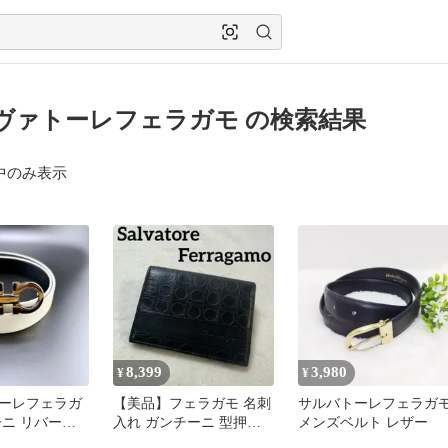
ヴァトーレフェラガモ の検索結果
中のみ表示
8,399
3,980
¥
¥
ーレフェラガ
【美品】フェラガモ 名刺
サルバトーレフェラガ
ーニ リバーシ
入れ ガンチーニ 型押し
メンズベルト レザー
 黒 94cm
レザー 黒