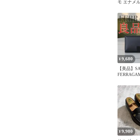
モ エナメ
FERIDE 55
9,680
¥
【美品】SA
FERRAG
モ ヴァラ
9,980
¥