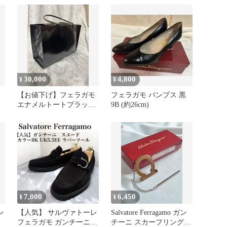
30,000
4,800
¥
¥
【お値下げ】フェラガモ
フェラガモ パンプス 黒
エナメルトートブラック
9B (約26cm)
箱袋付35000円→30000円
7,000
6,450
¥
¥
ン
【人気】 サルヴァトーレ
Salvatore Ferragamo ガン
フェラガモ ガンチーニ
チーニ スカーフリング