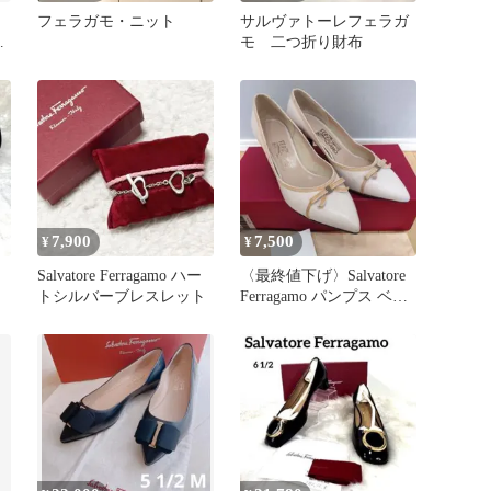
フェラガモ・ニット
サルヴァトーレフェラガ
ン
モ 二つ折り財布
7,900
7,500
¥
¥
Salvatore Ferragamo ハー
〈最終値下げ〉Salvatore
トシルバーブレスレット
Ferragamo パンプス ベー
m
ジュ リボン