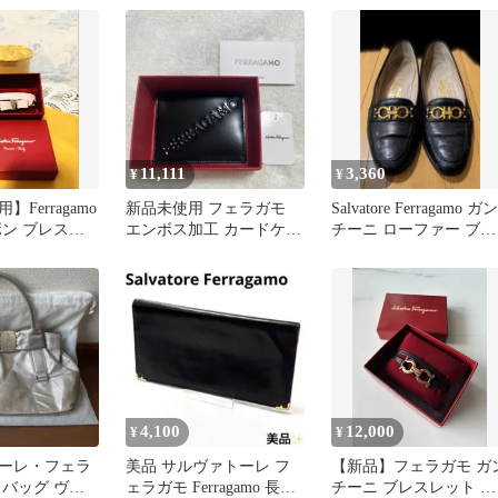
11,111
3,360
¥
¥
Ferragamo
新品未使用 フェラガモ
Salvatore Ferragamo ガン
ボン ブレスレ
エンボス加工 カードケー
チーニ ローファー ブラ
ク 海外購入
ス 名刺入れ パスケース
ック
4,100
12,000
¥
¥
ーレ・フェラ
美品 サルヴァトーレ フ
【新品】フェラガモ ガ
ドバッグ ヴァ
ェラガモ Ferragamo 長財
チーニ ブレスレット チ