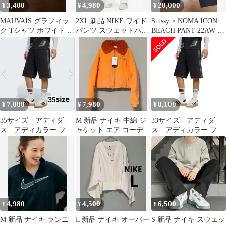
3,400
4,980
20,000
¥
¥
¥
MAUVAIS グラフィッ
2XL 新品 NIKE ワイド
Stussy × NOMA ICON
ク Tシャツ ホワイト L
パンツ スウェットパン
BEACH PANT 22AW 希
サイズ ストリート
ツ レディース 白 パン
少サイズ
ツ
7,880
7,980
8,100
¥
¥
¥
35サイズ アディダ
M 新品 ナイキ 中綿 ジ
33サイズ アディダ
ス アディカラー ファ
ャケット エア コーデュ
ス アディカラー ファ
イヤーバードハーフパ
ロイ パファー ショート
イヤーバードハーフパ
ンツ adidas
丈
ンツ adidas
4,980
4,500
6,500
¥
¥
¥
M 新品 ナイキ ランニ
L 新品 ナイキ オーバー
S 新品 ナイキ スウェッ