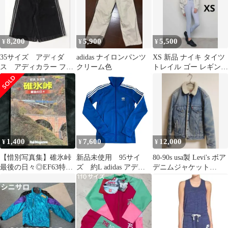
8,200
5,900
5,500
¥
¥
¥
35サイズ アディダ
adidas ナイロンパンツ
XS 新品 ナイキ タイツ
ス アディカラー ファ
クリーム色
トレイル ゴー レギンス
イヤーバードハーフパ
スポーツタイツ ハイラ
ンツ adidas
イズ
1,400
7,600
12,000
¥
¥
¥
【惜別写真集】碓氷峠
新品未使用 95サイ
80-90s usa製 Levi's ボア
最後の日々◎EF63特急
ズ 約L adidas アディ
デニムジャケット
あさま
ダストラックジャケッ
70608-0216
ト ブルー