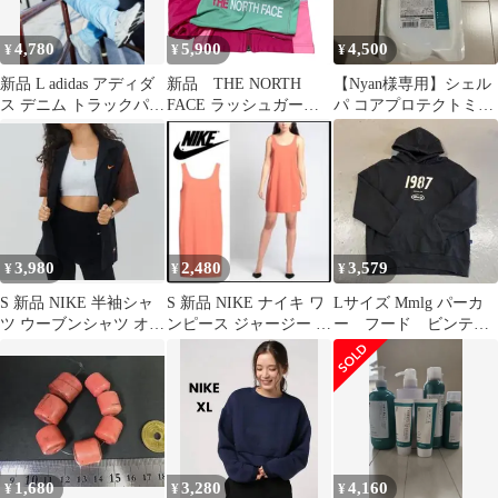
4,780
5,900
4,500
¥
¥
¥
新品 L adidas アディダ
新品 THE NORTH
【Nyan様専用】シェル
ス デニム トラックパン
FACE ラッシュガード
パ コアプロテクトミル
ツ ワイド ジーンズ
パステルカラー 上下
ク 洗い流さないトリー
セット
トメント詰替
3,980
2,480
3,579
¥
¥
¥
S 新品 NIKE 半袖シャ
S 新品 NIKE ナイキ ワ
Lサイズ Mmlg パーカ
ツ ウーブンシャツ オー
ンピース ジャージー タ
ー フード ビンテー
バーサイズ ショートス
ンクトップ ドレス タン
ジ ブラック 韓国ブ
リーブ
ク
ランド
1,680
3,280
4,160
¥
¥
¥