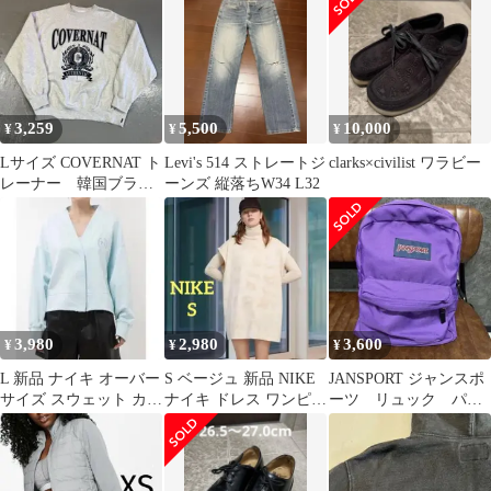
セ
ト ブルー
3,259
5,500
10,000
¥
¥
¥
Lサイズ COVERNAT ト
Levi's 514 ストレートジ
clarks×civilist ワラビー
レーナー 韓国ブラン
ーンズ 縦落ちW34 L32
ド ビンテージ カ
バーナット
3,980
2,980
3,600
¥
¥
¥
L 新品 ナイキ オーバー
S ベージュ 新品 NIKE
JANSPORT ジャンスポ
サイズ スウェット カー
ナイキ ドレス ワンピー
ーツ リュック パー
ディガン ドロップ
ス ウォッシュ ウィメン
プル ビンテージ
ズ