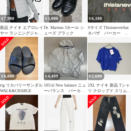
7,980
5,000
6,180
¥
¥
¥
新品 ナイキ エアロレイ
Dr. Martens 3ホール シ
Sサイズ Thisisneverthat
ヤー ランニングジャケ
ューズ ブラック
ネバザ パーカー フ
ット 中綿 フリース ウ
ード ビンテージ
ィメンズ
6,000
4,489
2,680
¥
¥
¥
rig リカバリーサンダル
105/xl New balance ニュ
2XL ナイキ 新品 Tシャ
WALK&CHARGE
ーバランス パーカ
ツ クロップド スリム
ー フード 刺繍
ミニT ショート丈 青