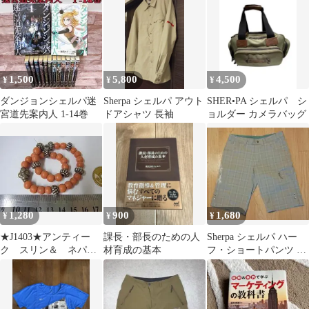
本2XL相当
1,500
5,800
4,500
¥
¥
¥
ダンジョンシェルパ迷
Sherpa シェルパ アウト
SHER•PA シェルパ シ
宮道先案内人 1-14巻
ドアシャツ 長袖
ョルダー カメラバッグ
1,280
900
1,680
¥
¥
¥
★J1403★アンティー
課長・部長のための人
Sherpa シェルパ ハー
ク スリン＆ ネパー
材育成の基本
フ・ショートパンツ レ
ル タマン シェルパ
ディース
ビーズ 珊瑚模倣