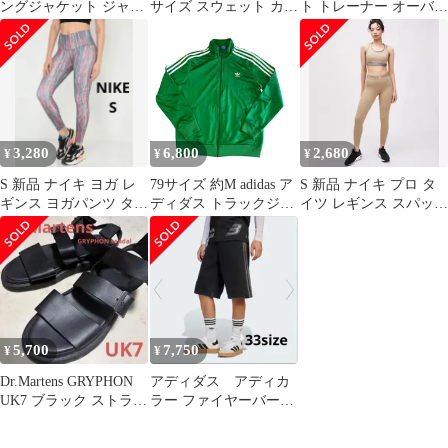
ングジャケット ジャー
サイズ スウェット カー
ト トレーナー オーバー
ジ フリース 黒 ジャケ
ディガン ドロップ 白
サイズ グレー フェニッ
ット
クス
3,280
6,800
2,680
¥
¥
¥
S 新品 ナイキ ヨガ レ
79サイズ 約M adidas ア
S 新品 ナイキ プロ タ
ギンス ヨガパンツ タイ
ディダス トラックジャ
イツ レギンス スパッツ
ツ NY ハイライズ
ケット ビンテージ
フルレングス メッシュ
5,700
7,750
¥
¥
Dr.Martens GRYPHON
アディダス アディカ
UK7 ブラック ストラッ
ラー ファイヤーバード
プサンダル
ハーフパンツ adidas 33
サイズ