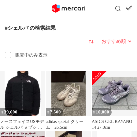
#シェルパ の検索結果
並び替え
販売中のみ表示
39,600
7,500
10,000
¥
¥
¥
ノースフェイスUSモデ
adidas spezial クリー
ASICS GEL KAYANO
ル シェルパ ヌプシ ダ
ム 26.5cm
14 27.0cm
ウンジャケット XL日