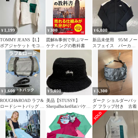
1,199
300
6,800
¥
¥
¥
TOMMY JEANS【L】
図解&事例で学ぶマー
新品未使用 95/M ノー
ボアジャケット モコモ
ケティングの教科書
スフェイス パーカ
コ
ー ジャージ トラッ
クジャケット
1,600
5,890
3,300
¥
¥
¥
ROUGH&ROAD ラフ&
美品【STUSSY】
ダーク ショルダーバッ
ロードシートバッグ 青
SherpaBucketHat/バケッ
グ フラップ付き 古着
色
トハット帽子/ボア素材