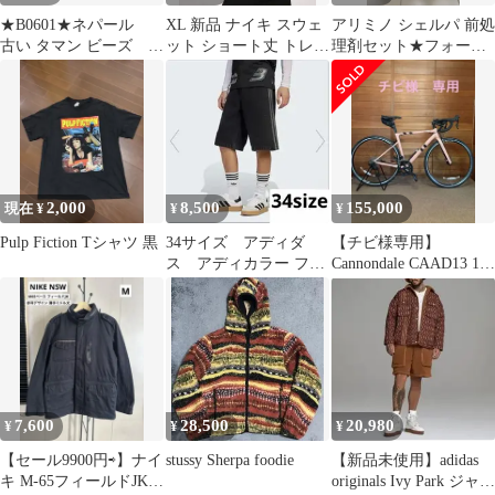
★B0601★ネパール
XL 新品 ナイキ スウェ
アリミノ シェルパ 前処
古い タマン ビーズ エ
ット ショート丈 トレー
理剤セット★フォーム/
スニック 古色あり
ナー クロップド ネイビ
リキッド/マスク 5点
円柱 7個
ー
2,000
8,500
155,000
現在 ¥
¥
¥
Pulp Fiction Tシャツ 黒
34サイズ アディダ
【チビ様専用】
ス アディカラー ファ
Cannondale CAAD13 105
イヤーバードハーフパ
ロードバイク 51cm
ンツ adidas
7,600
28,500
20,980
¥
¥
¥
【セール9900円⇨】ナイ
stussy Sherpa foodie
【新品未使用】adidas
キ M-65フィールドJK
originals Ivy Park ジャケ