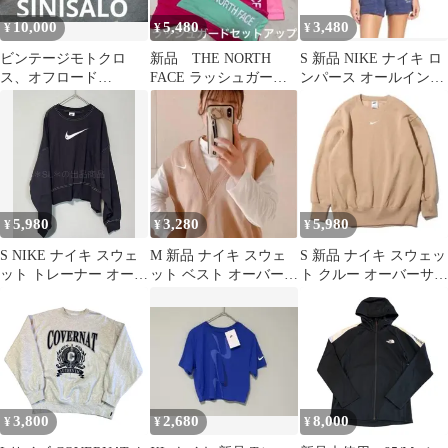
10,000
5,480
3,480
¥
¥
¥
ビンテージモトクロ
新品 THE NORTH
S 新品 NIKE ナイキ ロ
ス、オフロード
FACE ラッシュガード
ンパース オールインワ
SINISALO ジャケット
パステルカラー 上下
ン サロペット つなぎ
サイズ52
セット
5,980
3,280
5,980
¥
¥
¥
S NIKE ナイキ スウェ
M 新品 ナイキ スウェ
S 新品 ナイキ スウェッ
ット トレーナー オーバ
ット ベスト オーバーサ
ト クルー オーバーサイ
ーサイズ ドロップ 新品
イズ フリース ベージュ
ズ ベージュ 裏起毛
3,800
2,680
8,000
¥
¥
¥