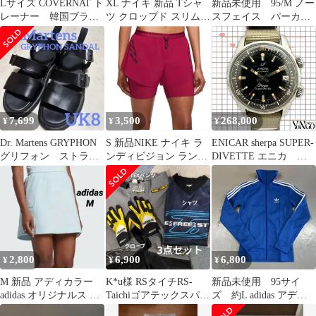
Lサイズ COVERNAT ト
XL ナイキ 新品 Tシャ
新品未使用 95/M ノー
レーナー 韓国ブラン
ツ クロップド スリム
スフェイス パーカ
ド ビンテージ カ
ミニT ショート丈 青
ー ジャージ トラッ
バーナット
クジャケット
7,699
3,500
268,000
¥
¥
¥
Dr. Martens GRYPHON
S 新品NIKE ナイキ ラ
ENICAR sherpa SUPER-
グリフォン ストラッ
ンディビジョン ランニ
DIVETTE エニカ シ
プサンダル
ング ショートパンツ タ
ェルパ スーパーディ
イツ
ベッタ 1960年代製
2,800
6,900
6,800
¥
¥
¥
M 新品 アディカラー
K*u様 RSタイチRS-
新品未使用 95サイ
adidas オリジナルス ス
Taichiゴアテックスパン
ズ 約L adidas アディ
カート ミニ ウーブン
ツ.シャツ.グローブ3点
ダストラックジャケッ