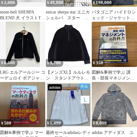
2,000
49,800
198,000
¥
¥
¥
mont-bell SHERPA
enicar sherpa star エニカ
パタゴニア ハイドロシ
BLEND 犬 イラストTシ
シェルパ スター レ
ェッド・ジャケット
ャツ
ディース
M フィッシング
8,000
9,700
350
¥
¥
¥
LRG エルアールジー コ
【メンズXL】ルルレモ
図解&事例で学ぶ 課
ーデュロイ ボアジャケ
ン スタンドアウト
長・部長マネジメント
ット ブラック L シェル
シェルパ ハーフジッ
の教科書
パ
プ ボア 黒
500
1,499
8,000
¥
¥
¥
図解&事例で学ぶ マー
最終セールadidasレディ
adidas アディダス ユ