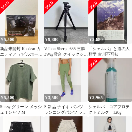
赤耳ファブリック 黒 M
ット
5,500
9,800
2,680
¥
¥
¥
新品未開封 Kaedear カ
Velbon Sherpa 635 三脚
「シェルパ」と道の人
エディア デビルホーン
3Way雲台 クイックシュ
類学 古川不可知
Qi KDR-M26A
ー
5,500
3,500
2,965
¥
¥
¥
Stussy グリーン メッシ
S 新品 ナイキ パンツ
シェルパ コアプロテ
ュ Tシャツ M
ランニングパンツ ラン
クトミルク 120g
パン レディース NIKE