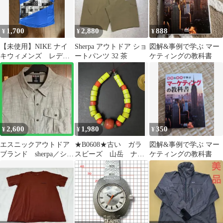
1,700
2,880
888
¥
¥
¥
【未使用】NIKE ナイ
Sherpa アウトドア ショ
図解&事例で学ぶ マー
キウィメンズ レディ
ートパンツ 32 茶
ケティングの教科書
ース Tシャツ Mサイ
ズ
2,600
1,980
350
¥
¥
¥
エスニックアウトドア
★B0608★古い ガラ
図解&事例で学ぶ マー
ブランド sherpa／シェ
スビーズ 山岳 ナガ
ケティングの教科書
ルパ✴️半袖シャツ エ
族 シェルパ族 エス
キゾチック
ニック