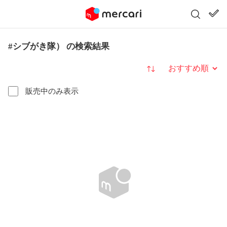
#シブがき隊） の検索結果
並び替え
販売中のみ表示