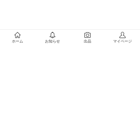
メルカリについて
ホーム
お知らせ
出品
マイページ
会社概要（運営会社）
採用情報
プレスリリース
公式ブログ
プレスキット
メルカリUS
メルカリShops
m department（エムデパ）
ヘルプ
ヘルプセンター（ガイド・お問い合わせ）
メルカリShopsでショップを開設する
メルカリShops ショップ管理画面にログイン
メルカリShops出店者向けガイド
お問い合わせ一覧