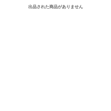
出品された商品がありません