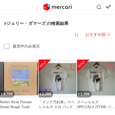
#ジェリー・ダマーズ の検索結果
並び替え
販売中のみ表示
8,799
2,200
2,300
¥
¥
¥
Robert Wyatt Flotsam
『インク汚れ有』スペ
スペシャルズ
Jetsam Rough Trade
シャルズ スカ バンドT
SPECIALS 2TONE バン
シャツ(Ｌ)い40
ドTシャツ(Ｍ)Y05