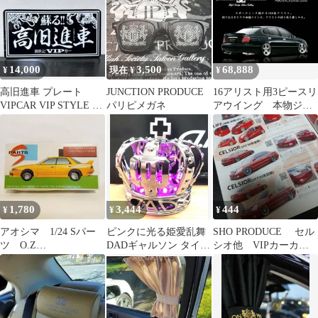
14,000
3,500
68,888
¥
現在 ¥
¥
高旧進車 プレート
JUNCTION PRODUCE
16アリスト用3ピースリ
VIPCAR VIP STYLE 創
パリピメガネ
アウイング 本物ジャ
世記 VIPカー
ンクションプロデュー
ス製
1,780
3,444
444
¥
¥
¥
アオシマ 1/24 Sパー
ピンクに光る姫愛乱舞
SHO PRODUCE セル
ツ O.Z
DADギャルソン タイプ
シオ他 VIPカーカタ
SUPERTURISMO
CROWN王冠 USB電源
ログ
No.81