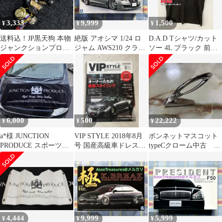
3,333
9,999
1,500
¥
¥
¥
送料込！JP黒天狗 本物
絶版 アオシマ 1/24 ロ
D.A.D Tシャツ/カット
ジャンクションプロデ
ジャム AWS210 クラウ
ソー 4L ブラック 前面
ュース
ン ロイヤルサルーン
プリント バックプリン
ト ブランドロゴ ミドル
丈 半袖 クルーネック
(丸首) メンズ
6,000
500
22,222
¥
¥
¥
a*様 JUNCTION
VIP STYLE 2018年8月
ボンネットマスコット
PRODUCE スポーツタ
号 国産高級車ドレスア
typeCクローム中古 本
オル 黒
ップ
物ジャンクションプロ
デュース製
4,444
9,999
5,999
¥
¥
¥