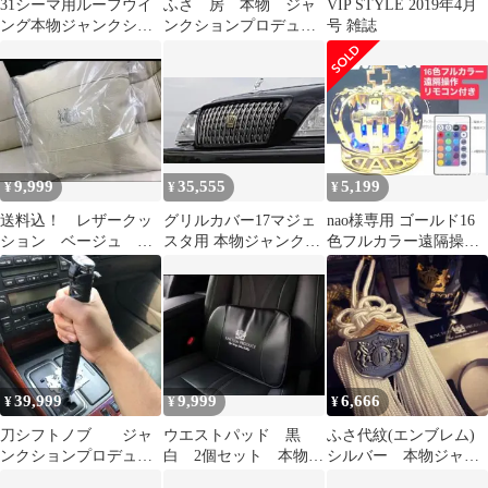
31シーマ用ルーフウイ
ふさ 房 本物 ジャ
VIP STYLE 2019年4月
ング本物ジャンクショ
ンクションプロデュー
号 雑誌
ンプロデュース製
ス
9,999
35,555
5,199
¥
¥
¥
送料込！ レザークッ
グリルカバー17マジェ
nao様専用 ゴールド16
ション ベージュ 本
スタ用 本物ジャンクシ
色フルカラー遠隔操作
物ジャンクションプロ
ョンプロデュース
リモコン付5199円延長
デュース
コード付き
39,999
9,999
6,666
¥
¥
¥
刀シフトノブ ジャ
ウエストパッド 黒
ふさ代紋(エンブレム)
ンクションプロデュー
白 2個セット 本物
シルバー 本物ジャン
ス
ジャンクションプロデ
クションプロデュース