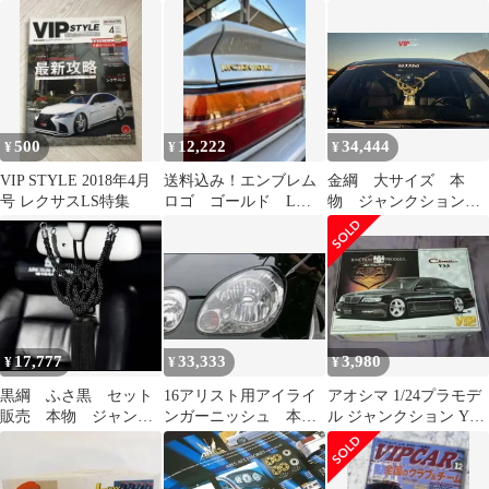
ンクロームモール 本
ズ 黒色 房 菊結び 組紐
物 ジャンクションプ
物ジャンクションプロ
タッセル
ロデュース
デュース
500
12,222
34,444
¥
¥
¥
VIP STYLE 2018年4月
送料込み！エンブレム
金綱 大サイズ 本
号 レクサスLS特集
ロゴ ゴールド Lサ
物 ジャンクションプ
イズ 本物 ジャンク
ロデュース
ションプロデュース
17,777
33,333
3,980
¥
¥
¥
黒綱 ふさ黒 セット
16アリスト用アイライ
アオシマ 1/24プラモデ
販売 本物 ジャンク
ンガーニッシュ 本物
ル ジャンクション Y33
ションプロデュース
ジャンクションプロデ
シーマ
ュース