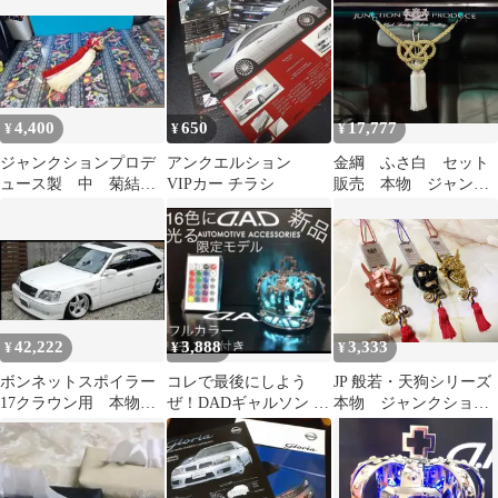
ド
ス
4,400
650
17,777
¥
¥
¥
ジャンクションプロデ
アンクエルション
金綱 ふさ白 セット
ュース製 中 菊結び
VIPカー チラシ
販売 本物 ジャンク
紅白 ふさ※使用感有
ションプロデュース
り※
42,222
3,888
3,333
¥
¥
¥
ボンネットスポイラー
コレで最後にしよう
JP 般若・天狗シリーズ
17クラウン用 本物ジ
ぜ！DADギャルソン 16
本物 ジャンクション
ャンクションプロデュ
色フルカラー遠隔操作
プロデュース
ース製
リモコン付き