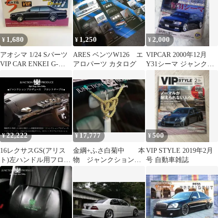
1,680
1,250
2,000
¥
¥
¥
アオシマ 1/24 Sパーツ
ARES ベンツW126 エ
VIPCAR 2000年12月
VIP CAR ENKEI G-
アロパーツ カタログ
Y31シーマ ジャンクシ
ZERO No65
ョン 希少 当時物 雑誌
22,222
17,777
500
¥
¥
¥
16レクサスGS(アリス
金綱+ふさ白菊中 本
VIP STYLE 2019年2月
ト)左ハンドル用フロン
物 ジャンクションプ
号 自動車雑誌
トVIPテーブル本物ジ
ロデュース
ャンクション