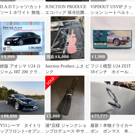
D.A.D Tシャツ/カット
JUNCTION PRODUCE
VIPDOUT USVIP クッ
ソー L ホワイト 無地
エコバッグ 保冷抗菌・
ション シートベルトカ
前面プリント バックプ
防臭加工生地
バー セット 新品
リント ミドル丈 半袖
クルーネック(丸首) メ
ンズ
9,999
6,000
1,980
¥
現在 ¥
¥
絶版 アオシマ 1/24 ロ
Junction Produce ふさ ピ
フジミ模型 1/24 ZEIT
ジャム IRT 200 クラウ
ンク
18インチ ホイール&
ン アスリート
タイヤ IU9
88,888
5,000
77,777
¥
¥
¥
Y51シーマ タイトリ
浦*店様 ジャンクショ
最新！本物ドライカー
ップフロント+オプショ
ンプロデュース 中サイ
ボン ボンマス 本