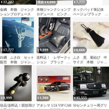
12,222
4,000
7,777
¥
現在 ¥
¥
金綱 本物 ジャンク
本物ジャンクションプ
ネックパッド筆記体
ションプロデュース
ロデュース ピンク扇
ベージュ/ブラック 本
子
物ジャンクションプロ
デュース
17,777
9,999
6,666
¥
¥
¥
白綱 ふさ白 セット
送料込！ レザークッ
ふさ 黒 菊結び 中
販売 本物 ジャンク
ション ブラック 本
サイズ 本物 ジャン
ションプロデュース
物ジャンクションプロ
クションプロデュース
デュース
9,999
1,980
35,555
¥
¥
¥
珍品/送料込！競技用け
アオシマ 1/24 VIP CAR
50センチュリー用グリ