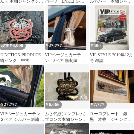
ん玉 本物ジャンクショ
パーツ ENKEI G-
ルカバー 本物ジャン
ンプロデュース製
ZERO 18インチ
クションプロデュース
製
6,000
27,777
500
現在 ¥
¥
¥
JUNCTION PRODUCE
VIPベージュカーテ
VIP STYLE 2019年12月
綱ピンク 中古
ン 2ペア 黒刺繍 本
号 雑誌
物ジャンクションプロ
デュース
27,777
6,666
7,777
¥
¥
¥
VIPベージュカーテン
ふさ代紋(エンブレム)
ユーロプレート 銀
２ペア シルバー刺繍 本
ブロンズ本物ジャンク
黒 本物 ジャンクシ
物ジャンクションプロ
ションプロデュース
ョンプロデュース
デュース