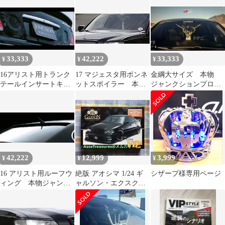
ュース
33,333
42,222
33,333
¥
¥
¥
16アリスト用トランク
17 マジェスタ用ボンネ
金綱大サイズ 本物
テールインサートキッ
ットスポイラー 本物
ジャンクションプロデ
ト 本物ジャンクショ
ジャンクションプロデ
ュース
ンプロデュース
ュース
42,222
12,999
3,999
¥
¥
¥
16 アリスト用ルーフウ
絶版 アオシマ 1/24 ギ
シザープ様専用ページ
ィング 本物ジャンク
ャルソン・エクスクル
ションプロデュース
ーシブ UZS141 マジェ
スタ