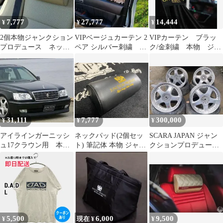
7,777
27,777
14,444
¥
¥
¥
2個本物ジャンクション
VIPベージュカーテン 2
VIPカーテン ブラッ
プロデュース ネック
ペア シルバー刺繍 本
ク/金刺繍 本物 ジャ
パッド ベージュ シ
物ジャンクションプロ
ンクションプロデュー
ルバー
デュース
ス
31,111
7,777
300,000
¥
¥
¥
アイラインガーニッシ
ネックパッド(2個セッ
SCARA JAPAN ジャン
ュ17クラウン用 本物
ト) 筆記体 本物 ジャン
クションプロデュース
ジャンクションプロデ
クションプロデュース
深リム 18インチ 4本
ュース製
5,500
6,000
9,500
¥
現在 ¥
¥