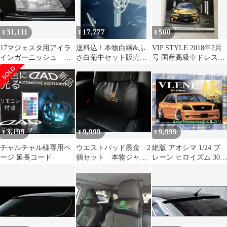
31,111
17,777
500
¥
¥
¥
17マジェスタ用アイラ
送料込！本物白綱&ふ
VIP STYLE 2018年2月
インガーニッシュ 本
さ白菊中セット販売
号 国産高級車ドレスア
物 ジャンクションプ
ジャンクションプロデ
ップ
ロデュース
ュース
3,199
9,999
9,999
¥
¥
¥
チャルチャル様専用ペ
ウエストパッド黒金 2
絶版 アオシマ 1/24 ブ
ージ 延長コード
個セット 本物ジャン
レーン ヒロイズム 30
クションプロデュース
セルシオ 前期型