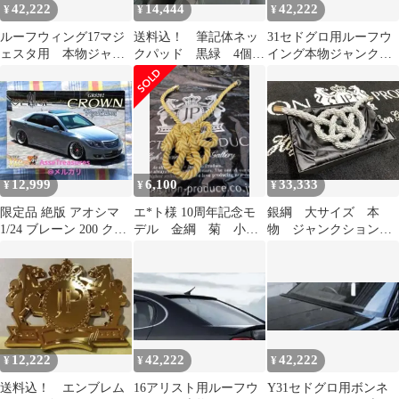
42,222
14,444
42,222
¥
¥
¥
ルーフウィング17マジ
送料込！ 筆記体ネッ
31セドグロ用ルーフウ
ェスタ用 本物ジャン
クパッド 黒緑 4個セ
イング本物ジャンクシ
クションプロデュース
ット 本物 ジャンク
ョンプロデュース製
ションプロデュース
12,999
6,100
33,333
¥
¥
¥
限定品 絶版 アオシマ
エ*ト様 10周年記念モ
銀綱 大サイズ 本
1/24 ブレーン 200 クラ
デル 金綱 菊 小
物 ジャンクションプ
ウン ロイヤルサルーン
本物 ジャンクション
ロデュース
プロデュース
12,222
42,222
42,222
¥
¥
¥
送料込！ エンブレム
16アリスト用ルーフウ
Y31セドグロ用ボンネ