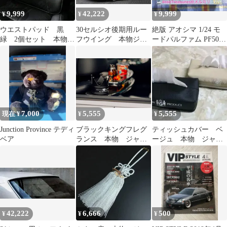
9,999
42,222
9,999
¥
¥
¥
ウエストパッド 黒
30セルシオ後期用ルー
絶版 アオシマ 1/24 モ
緑 2個セット 本物
フウイング 本物ジャ
ードパルファム PF50
ジャンクションプロデ
ンクションプロデュー
プレジデント 黒版
ュース
ス
7,000
5,555
5,555
現在 ¥
¥
¥
Junction Province テディ
ブラックキングフレグ
ティッシュカバー ベ
ベア
ランス 本物 ジャン
ージュ 本物 ジャン
クションプロデュース
クションプロデュース
42,222
6,666
500
¥
¥
¥