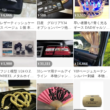
6,666
500
3,555
¥
¥
¥
レザーティッシュケー
日産 グロリアY34
早い者勝ち!!青く光る
ス ベージュ １個 本物
オプションパーツ他カ
ギース DADギャルソン
ジャンクションプロデ
タログ
タイプCROWN王冠
ュース
USB電源
1,980
31,111
14,444
¥
¥
¥
フジミ模型 1/24 O.Z.
33シーマ用テールアイ
VIPベージュカーテン
WHEEL メタルホイー
ライン 本物ジャンク
シルバー刺繍 本物ジ
ル IU3
ションプロデュース製
ャンクションプロデュ
ース