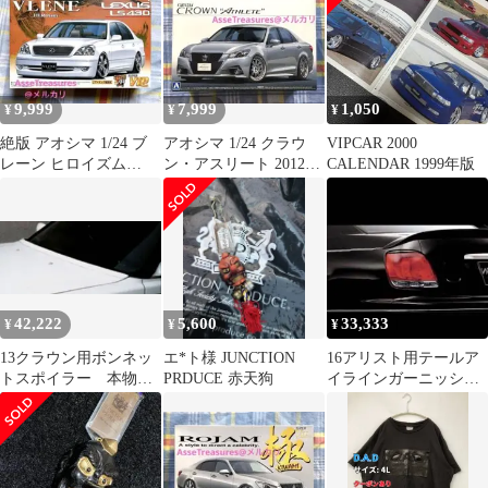
9,999
7,999
1,050
¥
¥
¥
絶版 アオシマ 1/24 ブ
アオシマ 1/24 クラウ
VIPCAR 2000
レーン ヒロイズム
ン・アスリート 2012年
CALENDAR 1999年版
Lexus LS430
20インチカスタム
42,222
5,600
33,333
¥
¥
¥
13クラウン用ボンネッ
エ*ト様 JUNCTION
16アリスト用テールア
トスポイラー 本物ジ
PRDUCE 赤天狗
イラインガーニッシ
ャンクションプロデュ
ュ 本物 ジャンクショ
ース
ンプロデュース