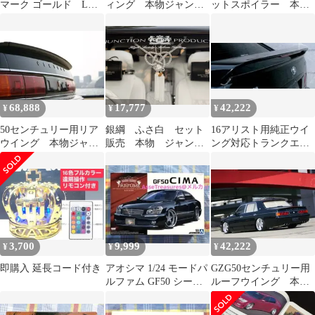
マーク ゴールド Lサ
ィング 本物ジャンク
ットスポイラー 本物
イズ 本物 ジャンク
ションプロデュース
ジャンクションプロデ
ションプロデュース
ュース製
68,888
17,777
42,222
¥
¥
¥
50センチュリー用リア
銀綱 ふさ白 セット
16アリスト用純正ウイ
ウイング 本物ジャン
販売 本物 ジャンク
ング対応トランクエッ
クションプロデュース
ションプロデュース
ジスポイラー 本物ジ
ャンクションプロデ
3,700
9,999
42,222
¥
¥
¥
即購入 延長コード付き
アオシマ 1/24 モードパ
GZG50センチュリー用
ルファム GF50 シーマ
ルーフウイング 本物
2001年型
ジャンクションプロデ
ュース