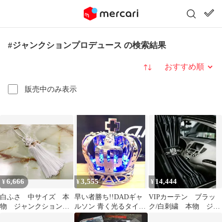
#ジャンクションプロデュース の検索結果
並び替え
販売中のみ表示
6,666
3,555
14,444
¥
¥
¥
白ふさ 中サイズ 本
早い者勝ち!!DADギャ
VIPカーテン ブラッ
物 ジャンクションプ
ルソン 青く光るタイプ
ク/白刺繍 本物 ジャ
ロデュース
クラウンUSB電源コー
ンクションプロデュー