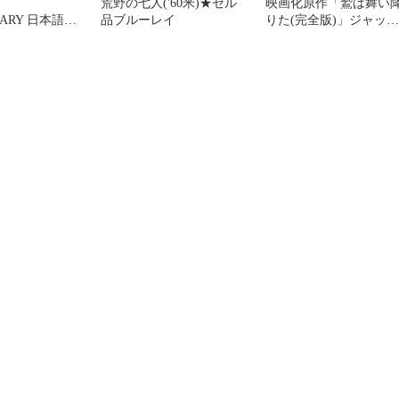
荒野の七人('60米)★セル
映画化原作「鷲は舞い
SARY 日本語吹
品ブルーレイ
りた(完全版)」ジャッ
収録4Kレスト
ク・ヒギンズ