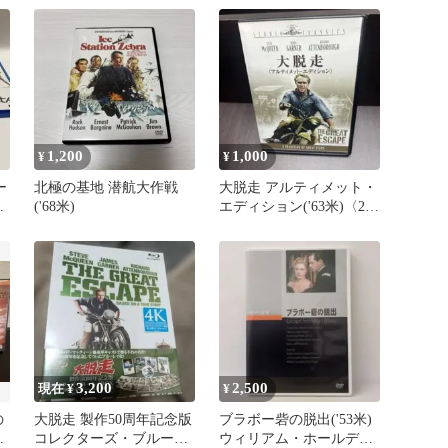
1,200
1,000
¥
¥
ー
北極の基地 潜航大作戦
大脱走 アルティメット・
ス
('68米)
エディション('63米)〈2枚
ン
組〉
3,200
2,500
現在 ¥
¥
の
大脱走 製作50周年記念版
ブラボー砦の脱出('53米)
斗
コレクターズ・ブルーレ
ウィリアム・ホールデン