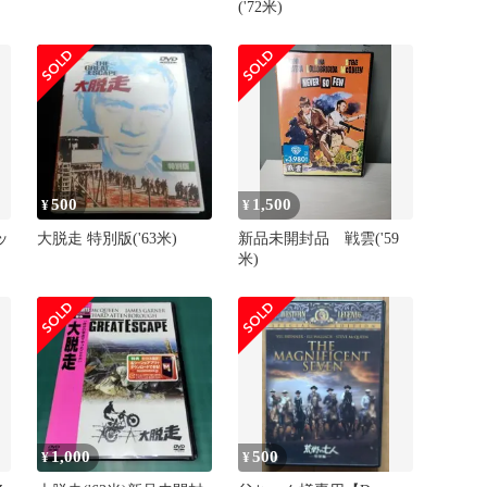
('72米)
500
1,500
¥
¥
ッ
大脱走 特別版('63米)
新品未開封品 戦雲('59
)
米)
1,000
500
¥
¥