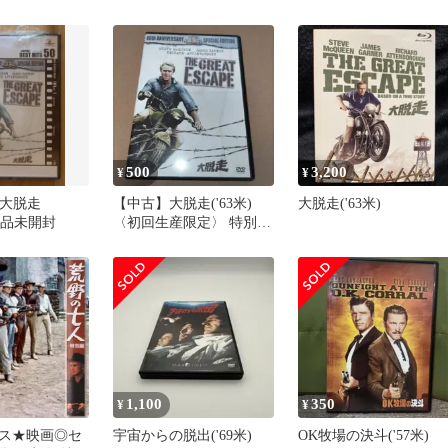
回生産限定・2枚組〉
ガンヒルの決斗ＤＶＤ3
作セット
500
3,200
¥
¥
】大脱走
【中古】大脱走('63米)
大脱走('63米)
新品未開封
〈初回生産限定〉 特別編
disc1のみ
1,100
350
¥
¥
ス★映画◎セ
宇宙からの脱出('69米)
OK牧場の決斗('57米)