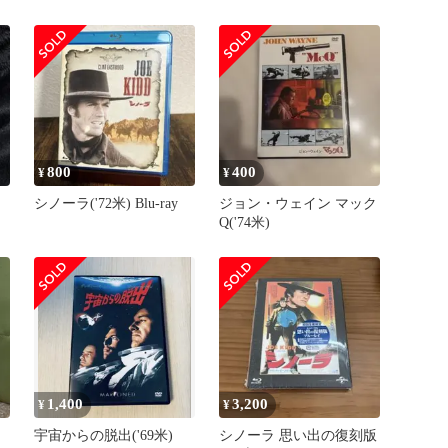
イBOX('63米)〈初回生
/ ジョン・スタージェス
産…
監督
800
400
¥
¥
シノーラ('72米) Blu-ray
ジョン・ウェイン マック
Q('74米)
1,400
3,200
¥
¥
宇宙からの脱出('69米)
シノーラ 思い出の復刻版