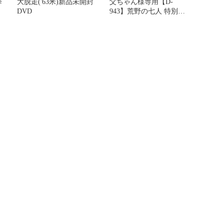
降
大脱走('63米)新品未開封
父ちゃん様専用【D-
DVD
943】荒野の七人 特別編
【DVD】