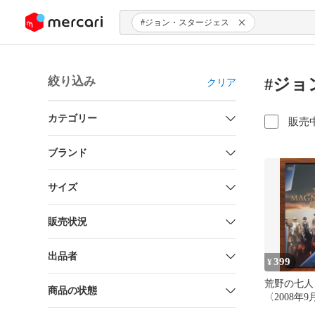
ンツにスキップ
#ジョン・スタージェス
絞り込み
#ジョ
クリア
カテゴリー
販売
ブランド
サイズ
販売状況
出品者
399
¥
荒野の七人 
商品の状態
〈2008年
期間限定出