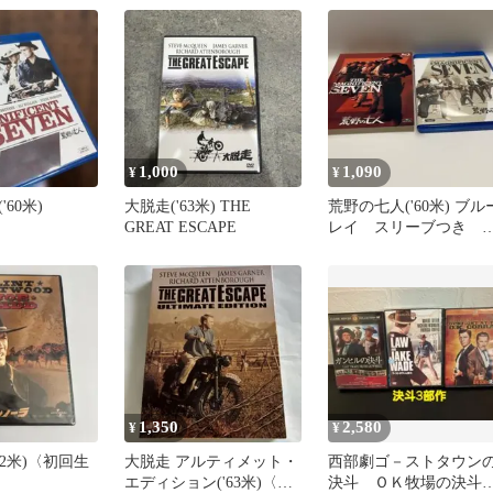
1,000
1,090
¥
¥
60米)
大脱走('63米) THE
荒野の七人('60米) ブル
GREAT ESCAPE
レイ スリーブつき 
ティーブ・マックィー
1,350
2,580
¥
¥
72米)〈初回生
大脱走 アルティメット・
西部劇ゴ－ストタウン
エディション('63米)〈初
決斗 ＯＫ牧場の決