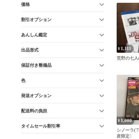
価格
割引オプション
あんしん鑑定
1,111
¥
出品形式
荒野の七人('
保証付き整備品
色
発送オプション
配送料の負担
1,000
¥
タイムセール割引率
シノーラ('
産限定〉