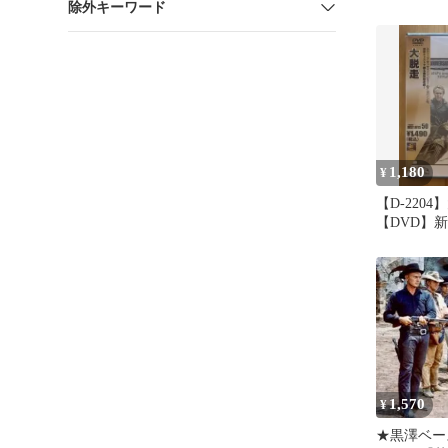
除外キーワード
1,180
¥
【D-2204
【DVD】
1,570
¥
★黒澤ベー