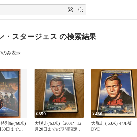
ン・スタージェス の検索結果
中のみ表示
850
480
¥
¥
特別編('60米)
大脱走('63米)〈2001年12
大脱走 ('63米) セル版
9月30日までの
月20日までの期間限定生
DVD
荷〉
産〉