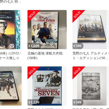
荒野の七人 特別
35年製作｜
1,000
500
¥
¥
8米) ☆DVD /
北極の基地 潜航大作戦
荒野の七人 アルティメ
 ケース無し☆
('68米)
ト・エディション('60米
〈2枚組〉
1,530
500
¥
¥