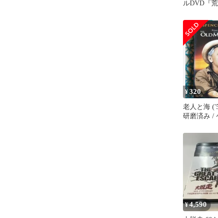
ルDVD『
編』｜昭和
DL18A
320
¥
老人と海 ('5
研磨済み /
4,590
¥