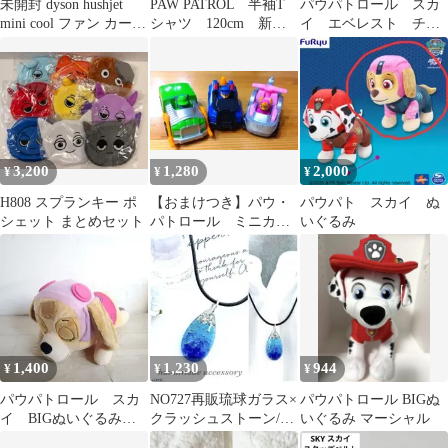
未開封 dyson hushjet
PAW PATROL 半袖T
パウパトロール スカ
mini cool ファン カーネ
シャツ 120cm 新品
イ エベレスト チェ
リアン
未使用タグ付き
イス マーシャル ラ
ブル 女の子 ベビー
3,200
1,280
2,000
¥
¥
¥
H808 スプランキー ポ
【おまけつき】パウ・
パウパト スカイ ぬ
シェット まとめセット
パトロール ミニカ
いぐるみ
ー ３台
1,400
1,230
944
¥
¥
¥
パウパトロール スカ
NO727再販琉球ガラス×
パウパトロール BIGぬ
イ BIGぬいぐるみ
クラッシュストーン/ド
いぐるみ マーシャル
ぐっすり35センチ タグ
ロップペンダント/雫レ