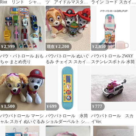
Rint リント シャー
ツ アイドルマスタ
ライン コード スカイブ
プ 0.5㎜ スカイブル
ー シャイニーカラー
ルー バックライン有 6
ー ラベンダー
ズ WIR まとめ売り
本セット
2,999
2,200
2,850
¥
現在 ¥
¥
パウ・パトロール おも
パウパトロール ぬいぐ
パウパトロール 2WAY
ちゃ まとめ売り
るみ チェイス スカイ
ステンレスボトル 水筒
ロッキー
1,500
699
777
¥
¥
¥
パウパトロール マーシ
パウパトロール 水筒
パウパトロール スカ
ャル スカイ ぬいぐるみ
ショルダーベルト ショ
イVer.
ルダーカバー