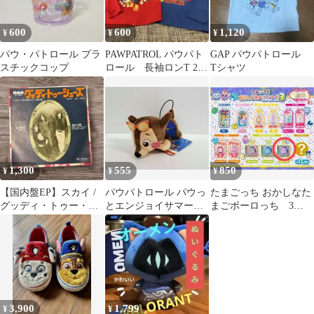
600
600
1,120
¥
¥
¥
パウ・パトロール プラ
PAWPATROL パウパト
GAP パウパトロール
スチックコップ
ロール 長袖ロンT 2枚
Tシャツ
組 キッズ長袖Tシャ
ツ
1,300
555
850
¥
¥
¥
【国内盤EP】スカイ /
パウパトロール パウっ
たまごっち おかしなた
グッディ・トゥー・シ
とエンジョイサマーバ
まごボーロっち 3
ューズ（B面：君の
カンスマスコット チェ
Purple Sky
唇）7インチ
イス
3,900
1,799
¥
¥