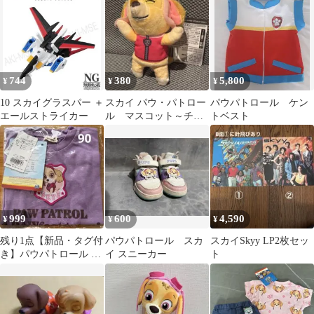
ス
バスケット 青
744
380
5,800
¥
¥
¥
10 スカイグラスパー ＋
スカイ パウ・パトロー
パウパトロール ケン
エールストライカー
ル マスコット～チェ
トベスト
イス・マーシャル・ス
カイ～
999
600
4,590
¥
¥
¥
残り1点【新品・タグ付
パウパトロール スカ
スカイSkyy LP2枚セッ
き】パウパトロール ス
イ スニーカー
ト
カイ Tシャツ 90 ブラン
シェス