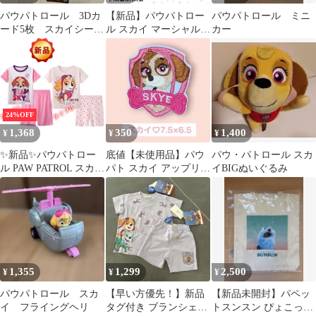
パウパトロール 3Dカ
【新品】パウパトロー
パウパトロール ミニ
ード5枚 スカイシー
ル スカイ マーシャル
カー
ル ズーマカード
ベルト 保冷剤 スケータ
ー お弁当
24%OFF
1,368
350
1,400
¥
¥
¥
✨新品✨パウパトロー
底値【未使用品】パウ
パウ・パトロール スカ
ル PAW PATROL スカイ
パト スカイ アップリケ
イBIGぬいぐるみ
キャラクター パジャマ
ワッペン 刺繍 パウパト
半袖パジャマ キッズパ
ロール
ジャマ 子供パジャマ 女
の子 キッズ 子供服 半
袖 上下セット ルームウ
ェア 部屋着 ピンク 紫
可愛い プレゼント 綿
1,355
1,299
2,500
¥
¥
¥
100/110/120/130cm
パウパトロール スカ
【早い方優先！】新品
【新品未開封】パペッ
イ フライングヘリ
タグ付き ブランシェス
トスンスン ぴょこっと