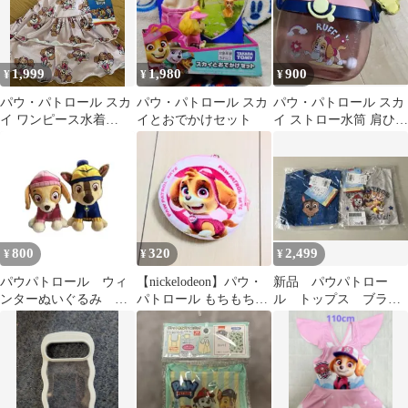
1,999
1,980
900
¥
¥
¥
パウ・パトロール スカ
パウ・パトロール スカ
パウ・パトロール スカ
イ ワンピース水着
イとおでかけセット
イ ストロー水筒 肩ひも
100cm
付き
800
320
2,499
¥
¥
¥
パウパトロール ウィ
【nickelodeon】パウ・
新品 パウパトロー
ンターぬいぐるみ チ
パトロール もちもち小
ル トップス ブラン
ェイス スカイ 2種セ
銭入れ スカイ エベレス
シェス セット売り
ット
ト
ベビー Tシャツ