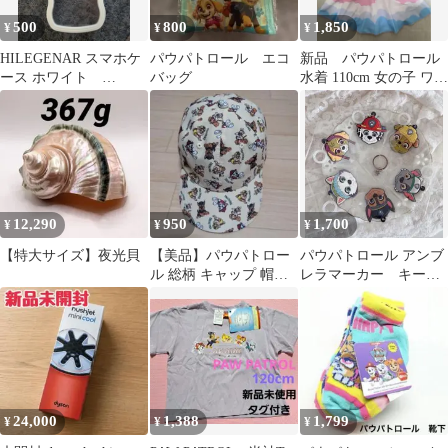
500
800
1,850
¥
¥
¥
HILEGENAR スマホケ
パウパトロール エコ
新品 パウパトロール
ース ホワイト
バッグ
水着 110cm 女の子 ワン
Google Pixel9 スカイ
ピース
12,290
950
1,700
¥
¥
¥
【特大サイズ】夜光貝
【美品】パウパトロー
パウパトロール アンブ
ル 総柄 キャップ 帽
レラマーカー キーホ
子 51〜53cm
ルダー 6個セット
24,000
1,388
1,799
¥
¥
¥