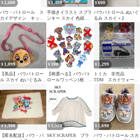
2,600
1,488
600
¥
¥
¥
パウ・パトロール ス
手描きイラスト スプラ
パウパトロール ぬいぐ
カイデザイン キッズ
ンキー スカイ 色紙 自
るみ スカイ ×２
用ニットスニーカー
作イラスト
18.0㎝ ピンク
1,099
300
1,299
¥
¥
¥
【美品】パウパトロー
【柄選べる】パウパト
トミカ 非売品
ル スカイ ぬいぐるみ
ロールワッペン1枚 進
TDM スカイウォータ
ポシェット バッグ ピン
め！オクトノーツワッ
ーキャノン 1台
ク キッズ
ペン
1,300
1,900
1,690
¥
¥
¥
【匿名配送】パウ・パ
SKY SCRAPER ブラ
パウ・パトロール スカ