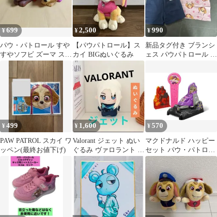
699
2,500
990
¥
¥
¥
パウ・パトロール すや
【パウパトロール】ス
新品タグ付き ブランシ
すやソフビ ズーマ スカ
カイ BIGぬいぐるみ
ェス パウパトロール ス
イ 2種セット
カイ 半袖セットアップ
80
499
1,600
570
¥
¥
¥
PAW PATROL スカイ ワ
Valorant ジェット ぬい
マクドナルド ハッピー
ッペン(最終お値下げ)
ぐるみ ヴァロラント 新
セット パウ・パトロー
品未使用品
ル スカイ