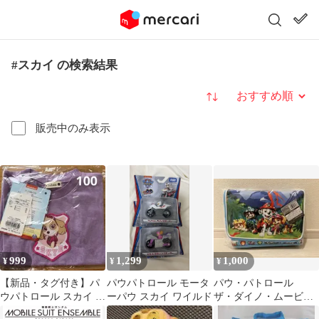
#スカイ の検索結果
並び替え
販売中のみ表示
999
1,299
1,000
¥
¥
¥
【新品・タグ付き】パ
パウパトロール モータ
パウ・パトロール
ウパトロール スカイ T
ーパウ スカイ ワイルド
ザ・ダイノ・ムービ
シャツ 100 ブランシェ
ー 大きなポッケ付き