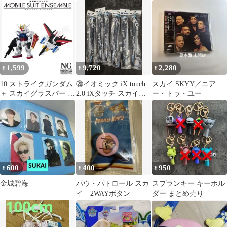
パウ・パトロール セッ
トートバッグ
ト 90
1,599
9,720
2,280
¥
¥
¥
10 ストライクガンダム
⑳イオミック iX touch
スカイ SKYY／ニア
＋ スカイグラスパー ＋
2.0 iXタッチ スカイブ
ー・トゥ・ユー
エールストライカー
ルー BL有り 6本
600
400
950
¥
¥
¥
金城碧海
パウ・パトロール スカ
スプランキー キーホル
イ 2WAYボタン
ダー まとめ売り