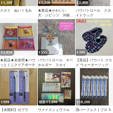
1,300
1,250
2,400
¥
¥
¥
スカイ ぬいぐるみ
★新品★かわいい
パウパトロール スカ
犬 ジビッツ 30個セ
イトラック
ット
1,050
555
399
¥
¥
¥
★新品★未使用★パウ
パウパトロール キー
【美品】パウパト スカ
っとミニクリアポーチ
ホルダー スカイ
イ ウォーターソックス
16〜18センチ 水遊び サ
ンダル
999
1,000
10,200
¥
現在 ¥
¥
【未開封】ゼブラ
ヴァイスシュヴァル
⑳パーフェクトプロ X