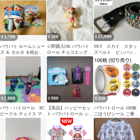
付き
ジンブルー
1,700
300
15,999
¥
¥
¥
パウパト ルームシュー
☆即購入OK パウパト
SKY スカイ スタッ
ズ ＆ カルタ ＆枕おま
ロール チョコエッグ
ズベルト ピンバック
け付き
吸盤付きフィギュア ス
ル ターコイズ アメ
カイ
リカ製
2,888
980
350
¥
¥
¥
パウ・パトロール RC
【美品】ハッピーセッ
パウパトロール 100枚
ビークル チェイス マイ
ト パウパトロール シナ
ごほうびシール ご褒美
ティ ポリスカー
モロール
トイトレ 大量 チェイス
ラブル