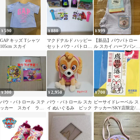
590
880
999
¥
¥
¥
GAP キッズ Tシャツ
マクドナルド ハッピー
【新品】パウパトロー
105cm スカイ
セット パウ・パトロー
ル スカイ ハーフパンツ
ル チェイス スカイ 2個
90 ブランシェス
セット
300
2,950
700
¥
¥
¥
パウ・パトロール ステ
パウ・パトロール スカ
ビーサイドレーベル ス
ッカー スカイ ラブ
イ ぬいぐるみ ビック
テッカー/SKY店限定/お
ル ズーマ
いなりさん①