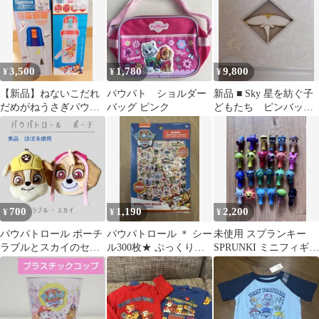
3,500
1,780
9,800
¥
¥
¥
【新品】ねないこだれ
パウパト ショルダー
新品 ■ Sky 星を紡ぐ子
だめがねうさぎパウパ
バッグ ピンク
どもたち ピンバッ
トロール保冷水筒
ジ ゆらゆらマンタ 未
連携 スカイ
700
1,190
2,200
¥
¥
¥
パウパトロール ポーチ
パウパトロール ＊ シー
未使用 スプランキー
ラブルとスカイのセッ
ル300枚★ ぷっくりシ
SPRUNKI ミニフィギュ
ト
ール マーシャル チェイ
ア 24点セット キーホル
ス
ダー