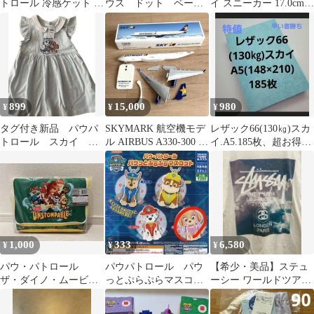
トロール 冷感ケット タ
ウス ドット ベージ
イ スニーカー 17.0cm
オルケット スカイ＆エ
ュ 七分袖 青 M
靴 パウパト
ベレスト
899
15,000
980
¥
¥
¥
タグ付き新品 パウパ
SKYMARK 航空機モデ
レザック66(130㎏)スカ
トロール スカイ エ
ル AIRBUS A330-300 モ
イ.A5.185枚、超お得商
ベレスト ワンピー
デルプレーン
品‼️破格
ス チュニック
1,000
333
6,580
¥
¥
¥
パウ・パトロール
パウパトロール パウ
【希少・美品】ステュ
ザ・ダイノ・ムービ
っとぷらぷらマスコッ
ーシー ワールドツアー
ー 大きなポッケ付き
ト スカイ【新品】
Tシャツ スカイ 雲 フォ
バスケット 黄
【未開封】
トプリント