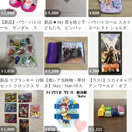
2,000
9,800
899
¥
¥
¥
【新品】パウ・パトロ
新品 ■ Sky 星を紡ぐ子
パウパトロール スカイ
ール サンダル スカ
どもたち ピンバッ
エベレスト ショルダー
イ ピンク 18㌢
ジ あなたと私 未連
バッグ
携 スカイ
1,050
1,300
380
¥
¥
¥
新品 スプランキー 12個
【激レア当時物・帯付
【ラス1】スカイキャプ
セット クロックス サン
き】Skyy / Start Of A
テン ワールド・オブ・
ダル チャーム ジビッ
Romance CD
トゥモロー 映画チラシ
ツ
② 変形
1,000
650
1,111
¥
¥
¥