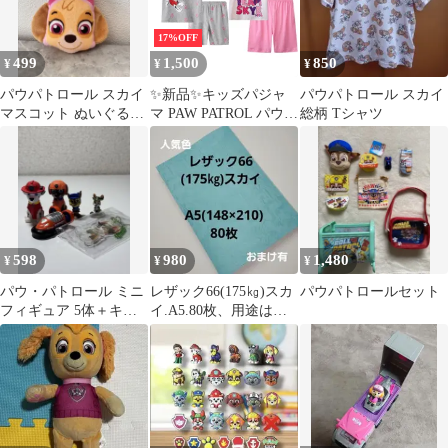
17%OFF
499
1,500
850
¥
¥
¥
パウパトロール スカイ
✨新品✨キッズパジャ
パウパトロール スカイ
マスコット ぬいぐるみ
マ PAW PATROL パウパ
総柄 Tシャツ
キーホルダー ファス
トロール スカイ マーシ
ナー付
ャル 女の子 部屋着 ル
ームウェア 半袖 グレー
ピンク 肌触り良い
100cm 110cm 120cm
130cm 140cm 春夏秋 コ
ットン 綿 プレゼント
598
980
1,480
¥
¥
¥
贈り物 子供パジャマ
パウ・パトロール ミニ
レザック66(175㎏)スカ
パウパトロールセット
フィギュア 5体＋キー
イ.A5.80枚、用途は
ホルダーセット パウパ
色々‼️早い者勝ち‼️
ト