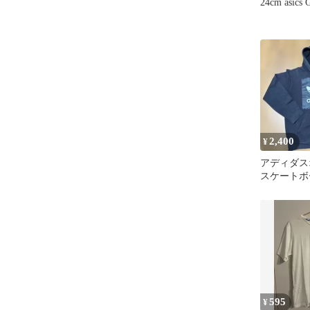
24cm asics
2,400
¥
アディダス
スケートボ
ーカー カモ
595
¥