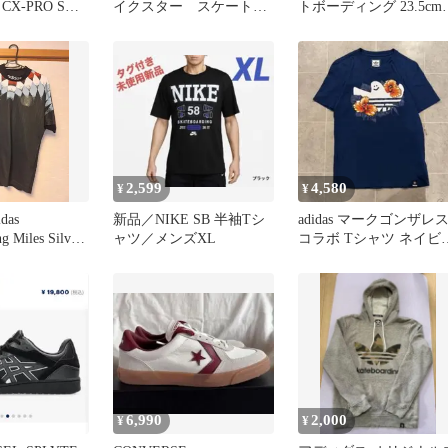
X-PRO SK
イクスター スケートボ
トボーディング 23.5cm
ーディング
スエード 黒 黄チェック
柄
2,599
4,580
¥
¥
das
新品／NIKE SB 半袖Tシ
adidas マークゴンザレ
g Miles Silvas
ャツ／メンズXL
コラボ Tシャツ ネイビ
半袖 スケート XS
6,990
2,000
¥
¥