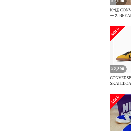
7,000
¥
K*様 CON
ース BREAK
OX 27
2,800
¥
CONVERS
SKATEBOA
CLASSIC S