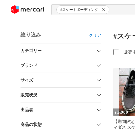
ンツにスキップ
#スケートボーディング
絞り込み
#スケ
クリア
カテゴリー
販売
ブランド
サイズ
販売状況
出品者
2,980
¥
【期間限定
商品の状態
ィダス ス