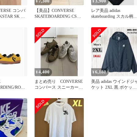
7,300
3,900
¥
¥
VERSE コンバ
【美品】CONVERSE
レア美品 adidas
STAR SK CV
SKATEBOARDING CS
skateboarding スカル柄
LOAFER 27㎝
ャップ
4,400
6,180
¥
¥
E
まとめ売り CONVERSE
美品 adidas ウインドジ
RDING/ROAD
コンバース スニーカー 2
ケット 2XL 黒 ポケッタ
K OX
足セット
ブル 軽量 収納