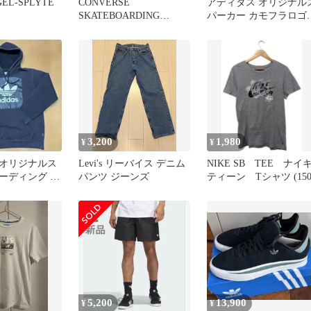
 GEL-SPLYTE
CONVERSE
アディダス オリジナル
SKATEBOARDING
パーカー カモフラロゴ
CHECKPOINT 26cm
グレー Sサイズ 古着
3,200
1,980
¥
¥
オリジナルス
Levi's リーバイス デニム
NIKE SB TEE ナイ
ーディング パ
パンツ ジーンズ
ティーン Tシャツ (150
フラロゴ 黒 S
5,200
13,900
¥
¥