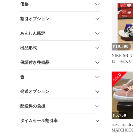
価格
割引オプション
あんしん鑑定
19,500
¥
出品形式
NIKE SB
ロ モスリ
保証付き整備品
色
発送オプション
配送料の負担
5,750
¥
タイムセール割引率
nakel smith 
MATCHCOU