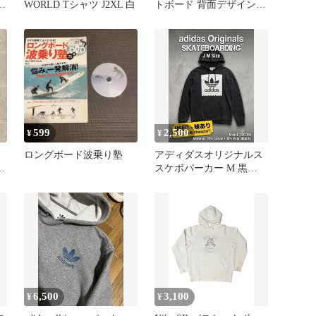
WORLD Tシャツ J2XL 白
トボード 背面デザイン T
シャツ スケボー
599
2,500
¥
¥
ス
ロングボード波乗り塾
アディダスオリジナルス
ー
スケボパーカー M 黒
CW2358 古着
6,500
3,100
¥
¥