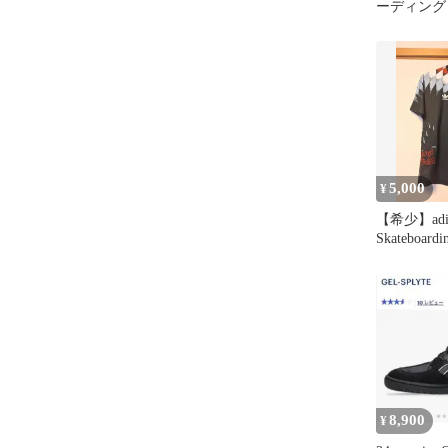
ーディング C
CV OX
5,000
¥
【希少】adi
Skateboardin
S
8,900
¥