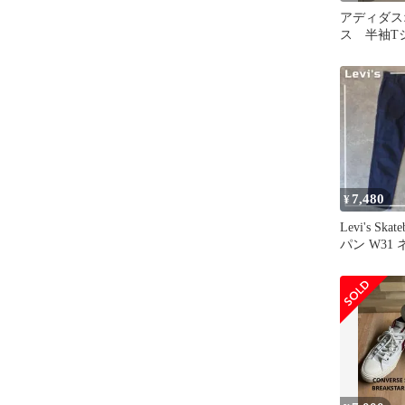
アディダス
ス 半袖T
トT グラフ
7,480
¥
Levi's Ska
パン W31
レッチ