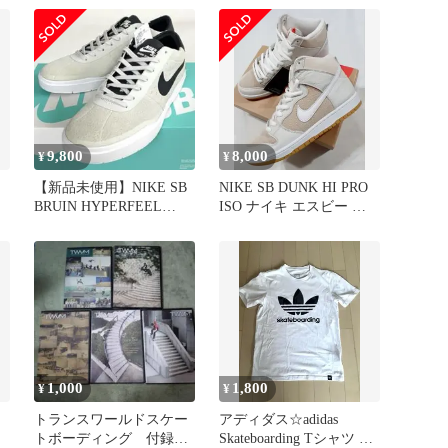
28cm
9,800
8,000
¥
¥
【新品未使用】NIKE SB
NIKE SB DUNK HI PRO
BRUIN HYPERFEEL
ISO ナイキ エスビー ス
26.5cm 箱付
ニーカー
1,000
1,800
¥
¥
トランスワールドスケー
アディダス☆adidas
トボーディング 付録
Skateboarding Tシャツ ホ