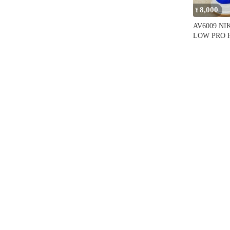
8,000
¥
AV6009 NI
LOW PRO H