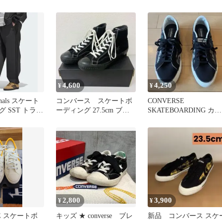
27.5cm
SKATEBOARDING 26.5
4,600
4,250
¥
¥
ginals スケート
コンバース スケートボ
CONVERSE
 SST トラッ
ーディング 27.5cm ブラ
SKATEBOARDING カモ
ック 正規品
フラ柄スニーカーコン
ース美品
2,800
3,900
¥
¥
SE スケートボ
キッズ ★ converse ブレ
新品 コンバース スケ