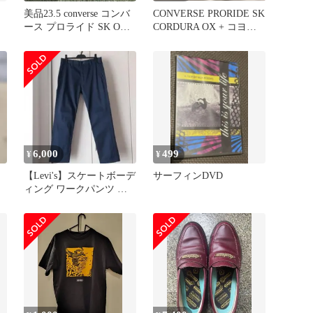
美品23.5 converse コンバ
CONVERSE PRORIDE SK
ース プロライド SK OX
CORDURA OX + コヨー
HA46
テ
6,000
499
¥
¥
【Levi's】スケートボーデ
サーフィンDVD
ィング ワークパンツ ネ
イビー W31 L30