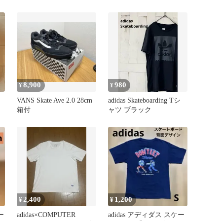
DVD
ワイト
8,900
980
¥
¥
VANS Skate Ave 2.0 28cm
adidas Skateboarding Tシ
箱付
ャツ ブラック
バ
2,400
1,200
¥
¥
ー
adidas×COMPUTER
adidas アディダス スケー