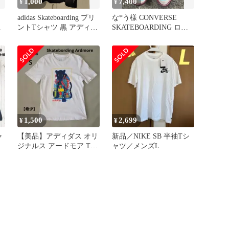
1,000
7,400
¥
¥
adidas Skateboarding プリ
な*う様 CONVERSE
キ
ントTシャツ 黒 アディダ
SKATEBOARDING ロー
ス
ファー ボルドー 2
1,500
2,699
¥
¥
ャ
【美品】アディダス オリ
新品／NIKE SB 半袖Tシ
ジナルス アードモア Tシ
ャツ／メンズL
ャツ ブラックパンサー
白 Ｓ