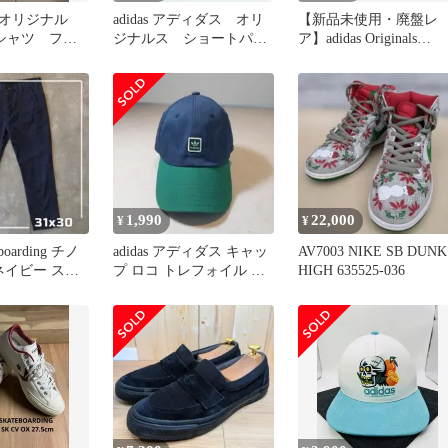
オリジナル
adidas アディダス オリ
【新品未使用・廃盤レ
シャツ フォ
ジナルス ショートパン
ア】adidas Originals
ィックT
ツ ブラック L
Sabalo 25.0
1,990
22,000
¥
¥
teboarding チノ
adidas アディダス キャッ
AV7003 NIKE SB DUNK
 ネイビー スト
プ ロコ トレフォイル チ
HIGH 635525-036
ェック ネイビー 緑