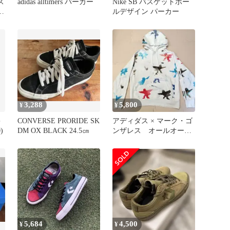
ス
adidas alltimers パーカー
Nike SB バスケットボー
ルデザイン パーカー
3,288
5,800
¥
¥
キ
CONVERSE PRORIDE SK
アディダス × マーク・ゴ
)
DM OX BLACK 24.5㎝
ンザレス オールオーバ
ープリント シュム― パ
ーカー
5,684
4,500
¥
¥