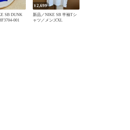
2,699
¥
KE SB DUNK
新品／NIKE SB 半袖Tシ
F3704-001
ャツ／メンズXL