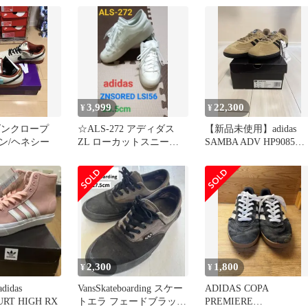
3,999
22,300
¥
¥
 ダンクロープ
☆ALS-272 アディダス
【新品未使用】adidas
ン/ヘネシー
ZL ローカットスニーカ
SAMBA ADV HP9085
ー 白 25.5cm
28cm
2,300
1,800
¥
¥
adidas
VansSkateboarding スケー
ADIDAS COPA
RT HIGH RX
トエラ フェードブラック
PREMIERE