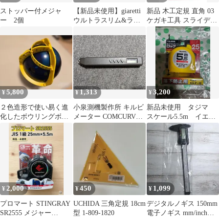
ストッパー付メジャ
【新品未使用】giaretti
新品 木工定規 直角 03
ー 2個
ウルトラスリム&ライ
ケガキ工具 スライディ
ト キッチンスケール
ングスコヤ T-65
5,800
1,313
3,200
¥
¥
¥
２色造形で使い易く進
小泉測機製作所 キルビ
新品未使用 タジマ
化したボウリングボー
メーター COMCURVE-
スケール5.5m イエロ
ル用レイアウトゲージ♪
9Jr 距離計測
ー
2,000
450
1,099
¥
¥
¥
プロマート STINGRAY
UCHIDA 三角定規 18cm
デジタルノギス 150mm
SR2555 メジャー
型 1-809-1820
電子ノギス mm/inch切