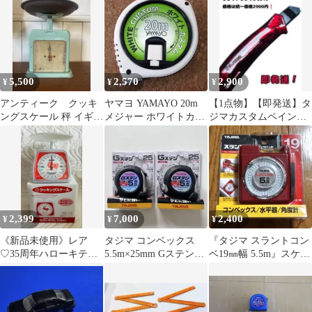
5,500
2,570
2,900
¥
¥
¥
アンティーク クッキ
ヤマヨ YAMAYO 20m
【1点物】【即発送】タ
ングスケール 秤 イギリ
メジャー ホワイトカス
ジマカスタムペイント
ス製
タム WC20
カッター❗
2,399
7,000
2,400
¥
¥
¥
《新品未使用》レア
タジマ コンベックス
『タジマ スラントコン
♡35周年ハローキティ
5.5m×25mm Gステンロ
ベ19㎜幅 5.5m』スケー
クッキングスケール
ック25 2個セット
ル コンベックス②
2009サンリオ