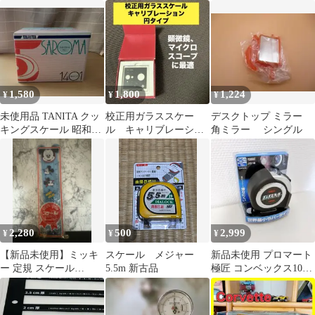
25mm×5.5m
替 DIY 測定工具
1,580
1,800
1,224
¥
¥
¥
未使用品 TANITA クッ
校正用ガラススケー
デスクトップ ミラー
キングスケール 昭和レ
ル キャリブレーショ
角ミラー シングル
トロ タニタ
ンガラススケール 円
タイプ サークル
2,280
500
2,999
¥
¥
¥
【新品未使用】ミッキ
スケール メジャー
新品未使用 プロマート
ー 定規 スケール
5.5m 新古品
極匠 コンベックス10m
National パルック 平成
GDK25100 JIS1級
当時物