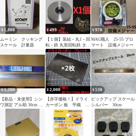
1,800
499
970
¥
¥
¥
ムーミン クッキング
【１個】装結－丸1－回
MAG職人 25-55 プロ
スケール 計量器
転－鉄 丸形回転鉄 タジ
マート 設備メジャー
マ セフ 対応 腰道
具 カスタム 大工 建築
電気工事 DIY ※非純
正品
1,200
2,000
530
¥
¥
¥
【新品・未使用】シン
【赤字価格！】ドライ
ピックアップ スケール
ワ測定 アル助 30cm 品
カーボン 板 平織 約
シルバー 30cm
番65331 アルミ直尺 定
75×125mm 4mm厚
規
×2枚