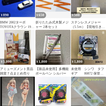
890
650
500
¥
¥
¥
BMW 2002ターボ
折りたたみ式木製メジ
ステンレスメジャー
TOYOTAクラウン 1999
ャー 2本セット
（5.5ｍ）【現地引き取
年式 ミニカー レト
りのみ、発送は行いま
ロレア
せん】
5,000
1,000
1,800
¥
¥
¥
アミューズメント景品
【新品未使用】多機能
未使用 シンワ タフ
雑貨７点まとめ売り
ボールペン シルバー
ギア 80872 保管
品 埃スレあり
⑧