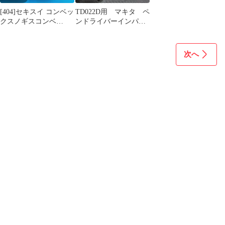
[404]セキスイ コンベッ
TD022D用 マキタ ペ
クスノギスコンベ
ンドライバーインパク
19mm巾 5.5m 3個セッ
ト ハウジングラップ
ト
塗装ニックス風
次へ