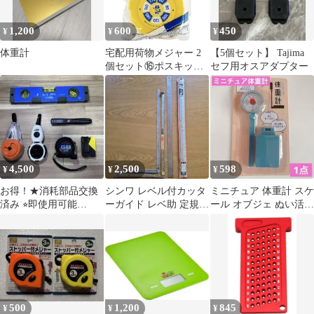
1,200
600
450
¥
¥
¥
体重計
宅配用荷物メジャー 2
【5個セット】 Tajima
個セット⑯ポスキッ
セフ用オスアダプター
ト hapilaフリマ
4,500
2,500
598
¥
¥
¥
お得！★消耗部品交換
シンワ レベル付カッタ
ミニチュア 体重計 スケ
済み ⭐︎即使用可能
ーガイド レベ助 定規セ
ール オブジェ ぬい活
■Tajima シンワ■測定工
ット
ドル活 セリア 保健室
具セット
健康診断
500
1,200
845
¥
¥
¥