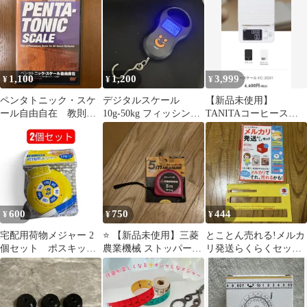
1,100
1,200
3,999
¥
¥
¥
ペンタトニック・スケ
デジタルスケール
【新品未使用】
ール自由自在 教則
10g-50kg フィッシング
TANITAコーヒースケ
DVD
スケール
ール KC-2G01
600
750
444
¥
¥
¥
宅配用荷物メジャー 2
⭐️ 【新品未使用】三菱
とことん売れる!メルカ
個セット ポスキッ
農業機械 ストッパー付
リ発送らくらくセット
ト hapilaフリマ ⑤
メジャー 5m⭐️
厚さ測定スケール 厚さ
測定定規