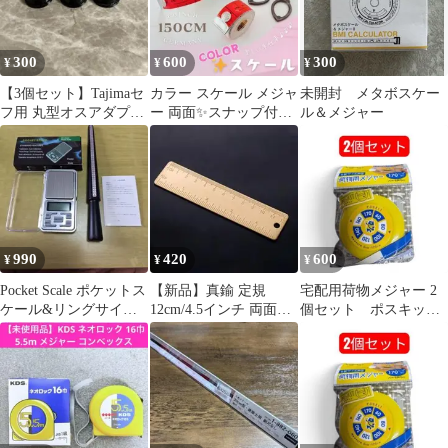
300
600
300
¥
¥
¥
【3個セット】Tajimaセ
カラー スケール メジャ
未開封 メタボスケー
フ用 丸型オスアダプタ
ー 両面✨スナップ付き
ル＆メジャー
ー
マルチカラー
150cmⅡ_C4
990
420
600
¥
¥
¥
Pocket Scale ポケットス
​【新品】真鍮 定規
宅配用荷物メジャー 2
ケール&リングサイズ
12cm/4.5インチ 両面目
個セット ポスキッ
測定棒セット
盛り 1mm厚 ずっしり
ト hapilaフリマ ②
重厚