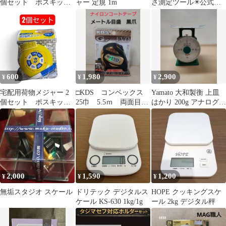
個セット ポスキッ
ャー 定規 1m
さ測定ツール✴️公式✴️
ト hapilaフリマ ④
送料無料
600
1,980
2,900
¥
¥
¥
宅配用荷物メジャー 2
□KDS コンベックス
Yamato 大和製衡 上皿
個セット ポスキッ
25巾 5.5ｍ 両面目
はかり 200g アナログ
ト hapilaフリマ ①
盛 JIS1級 黒爪 メ
レトロ スケール
ジャー
2,000
1,590
1,200
¥
¥
¥
無垢スタジオ スケール
ドリテック デジタルス
HOPE クッキングスケ
ケール KS-630 1kg/1g
ール 2kg デジタル秤