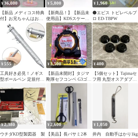
36,000
5,800
1,960
¥
¥
¥
【新品 メディコス特典
【新商品！】【新品未
⚫エビス トビレベルプ
付】お兄ちゃんはおし
使用品】KDSスケー
ロ ED-TBPW
まい 緒山まひろ 1/4フ
ル グランツ25巾5.5
ィギュア
ｍ 右基点 尺相当
1/33ｍ目盛付
GZ2555RS 2個セット
555
3,500
400
¥
¥
¥
工具好き必見！ノギス
【新品未開封】タジマ
【5個セット】Tajimaセ
型ボールペン 定規付き
剛厚セフコンベ G3ゴー
フ用 丸型オスアダプタ
おもしろ文房具 DIY 設
ルドロック マグ爪25
ー
計 製図
5.0m
2,380
2,600
1,050
¥
¥
¥
ウチダKD型製図器 製
【美品】長バサミ2本
井内 自動手はかり1kg