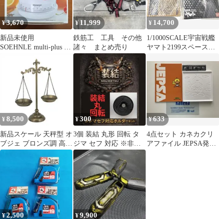
3,670
11,999
14,700
¥
¥
¥
新品未使用
鉄筋工 工具 その他
1/1000SCALE宇宙戦艦
SOEHNLE multi-plus ク
諸々 まとめ売り
ヤマト2199スペースパ
ッキングスケール 2kg
ノラマ＋コスモファル
コン
8,500
300
633
¥
¥
¥
新品スケール 天秤型 オ
3個 装結 丸形 回転 タ
4点セット カネカクリ
ブジェ ブロンズ調 高さ
ジマ セフ 対応 ※非純
アファイル JEPSA発泡
46cm-10％OFF～
正品 メジャー スケ
スチロール協会 ノート
ール
定規
2,500
9,900
¥
¥