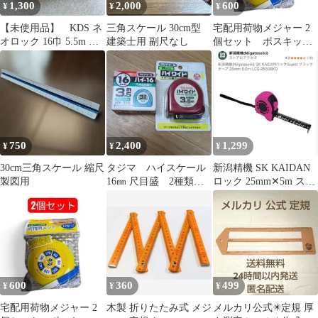
1,300
2,000
600
¥
¥
¥
【未使用品】 KDS ネ
三角スケール 30cm型
宅配用荷物メジャー 2
オロック 16巾 5.5m メ
建築士用 副尺なし
個セット ポスキッ
ジャー コンベックス
ト hapilaフリマ ③
750
2,400
1,299
¥
¥
¥
30cm三角スケール 縮尺
タジマ ハイスケール
新潟精機 SK KAIDAN
製図用
16㎜ 尺目盛 2種類セ
ロック 25mm✕5m スケ
ット(廃盤商品)
ール
600
360
499
¥
¥
¥
宅配用荷物メジャー 2
木製 折りたたみ式 メジ
メルカリ公式✴️定規 厚