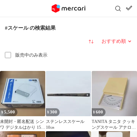
#スケール の検索結果
並び替え
販売中のみ表示
5,500
300
600
¥
¥
¥
未開封・匿名配送 シン
ステンレススケール
TANITA タニタ クッキ
ワ デジタルはかり 15kg
10㎝
ングスケール アナログ
防塵防水 70039
式 1440 丸正マーク付