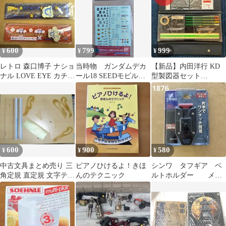
600
799
999
¥
¥
¥
レトロ 森口博子 ナショ
当時物 ガンダムデカ
【新品】内田洋行 KD
ナル LOVE EYE カチャ
ール18 SEEDモビルス
型製図器セット
カチャ定規 2色セット
ーツ用 ① 未開封
AG3220
未使用品
600
900
580
¥
¥
¥
中古文具まとめ売り 三
ピアノひけるよ！きほ
シンワ タフギア ベ
角定規 直定規 文字テン
んのテクニック
ルトホルダー メジ
プレート 雲形定規セッ
ャーホルダー コンベ
ト 11点
ックスホルダー 1