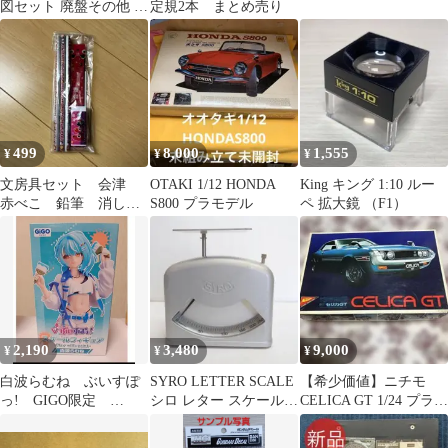
図セット 廃盤その他 建
定規2本 まとめ売り
築
499
8,000
1,555
¥
¥
¥
文房具セット 会津
OTAKI 1/12 HONDA
King キング 1:10 ルー
赤べこ 鉛筆 消しゴ
S800 プラモデル
ペ 拡大鏡 （F1）
ム 定規
2,190
3,480
9,000
¥
¥
¥
白波らむね ぶいすぽ
SYRO LETTER SCALE
【希少価値】ニチモ
っ! GIGO限定
シロ レター スケール
CELICA GT 1/24 プラモ
GIGO フィギュア ぶ
250g
デル 未組立
いすぽ