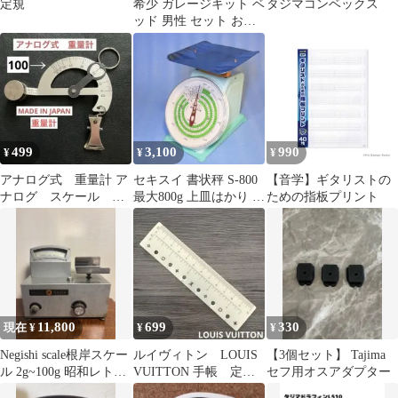
定規
希少 ガレージキット ベ
タジマコンベックス
ッド 男性 セット おと
こまえ ナイスガイ
499
3,100
990
¥
¥
¥
アナログ式 重量計 ア
セキスイ 書状秤 S-800
【音学】ギタリストの
ナログ スケール 日
最大800g 上皿はかり ス
ための指板プリント
本製 MADE IN JAPAN
ケール
11,800
699
330
現在 ¥
¥
¥
Negishi scale根岸スケー
ルイヴィトン LOUIS
【3個セット】 Tajima
ル 2g~100g 昭和レトロ
VUITTON 手帳 定
セフ用オスアダプター
上皿天秤
規 スケール