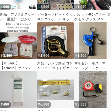
600
2,500
1,970
¥
¥
¥
新品 デジタルスケー
ピーターラビット クッ
ポケットモンスター ポ
ル 重量計 はかり
キングスケール キッチ
ケモン グッズ スケール
フック バックライト
ンスケール 料理用はか
ワールド フィギュア マ
付 ライトブルー
り 昭和レトロ
リィ
3,400
2,600
1,500
¥
¥
¥
【MISAKI】
新品、シンワ測定 コン
マルゼン ポストマ
【Yamato】ヴィンテー
ベックス ライトギア 極
ン レタースケール
ジ クッキングスケール
立 25-7.0m マグ爪 JIS
2 個セット
480
6,000
3,333
¥
¥
¥