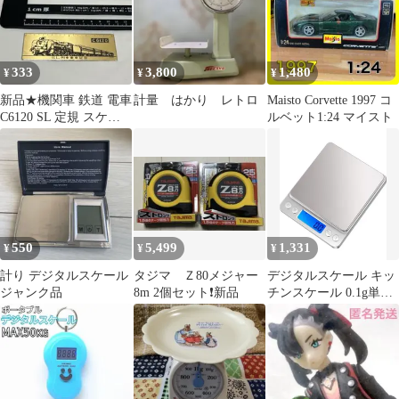
333
3,800
1,480
¥
¥
¥
新品★機関車 鉄道 電車
計量 はかり レトロ
Maisto Corvette 1997 コ
C6120 SL 定規 スケー
ルベット1:24 マイスト
ル SL乗車記念 イクチ
550
5,499
1,331
¥
¥
¥
計り デジタルスケール
タジマ Ｚ80メジャー
デジタルスケール キッ
ジャンク品
8m 2個セット❗️新品
チンスケール 0.1g単位
電子スケール クッキン
グ