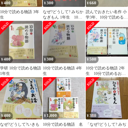
400
300
660
¥
¥
¥
10分で読める物語 3年
なぜ?どうして? みぢか
読んでおきたい名作 小
生
なぎもん 1年生 10分
学3年、10分で読める物
で読める伝記2年生
語 3年生
400
300
500
¥
¥
¥
学研 10分で読める物語
10分で読める物語 4年
10分で読める物語 2年
1年生
生
生 10分で読めるお話1
年生
400
1,000
380
¥
¥
¥
なぜ?どうして?いきも
10分で読める物語 名
「なぜ?どうして? みぢ