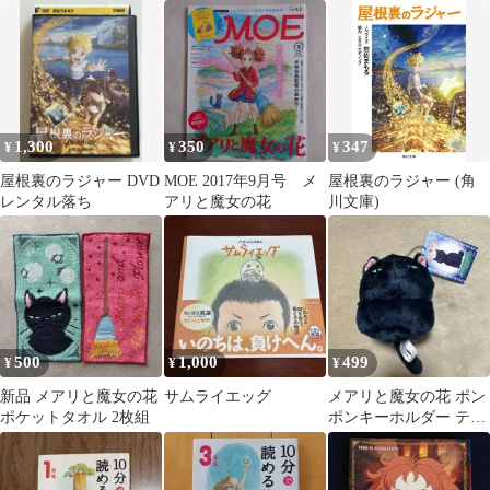
ーのバスケット型ふせ
んメモ 未使用
1,300
350
347
¥
¥
¥
屋根裏のラジャー DVD
MOE 2017年9月号 メ
屋根裏のラジャー (角
レンタル落ち
アリと魔女の花
川文庫)
500
1,000
499
¥
¥
¥
新品 メアリと魔女の花
サムライエッグ
メアリと魔女の花 ポン
ポケットタオル 2枚組
ポンキーホルダー ティ
ブ 黒猫 【タグ付き・美
品】