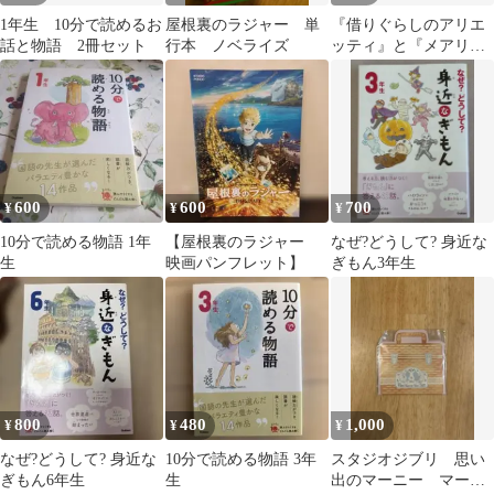
1年生 10分で読めるお
屋根裏のラジャー 単
『借りぐらしのアリエ
話と物語 2冊セット
行本 ノベライズ
ッティ』と『メアリと
魔女の花』の映画パン
フレット2冊まとめて
600
600
700
¥
¥
¥
10分で読める物語 1年
【屋根裏のラジャー
なぜ?どうして? 身近な
生
映画パンフレット】
ぎもん3年生
800
480
1,000
¥
¥
¥
なぜ?どうして? 身近な
10分で読める物語 3年
スタジオジブリ 思い
ぎもん6年生
生
出のマーニー マーニ