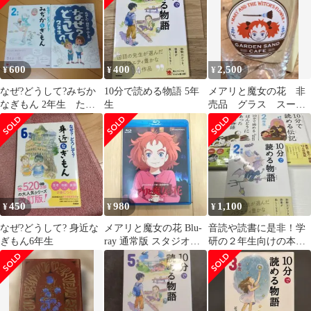
600
400
2,500
¥
¥
¥
なぜ?どうして?みぢか
10分で読める物語 5年
メアリと魔女の花 非
なぎもん 2年生 たの
生
売品 グラス スーベ
しい科学のふしぎ 2冊
ニア 米林宏昌
セットメニュー
450
980
1,100
¥
¥
¥
なぜ?どうして? 身近な
メアリと魔女の花 Blu-
音読や読書に是非！学
ぎもん6年生
ray 通常版 スタジオポ
研の２年生向けの本３
ノック 米林宏昌
冊セット