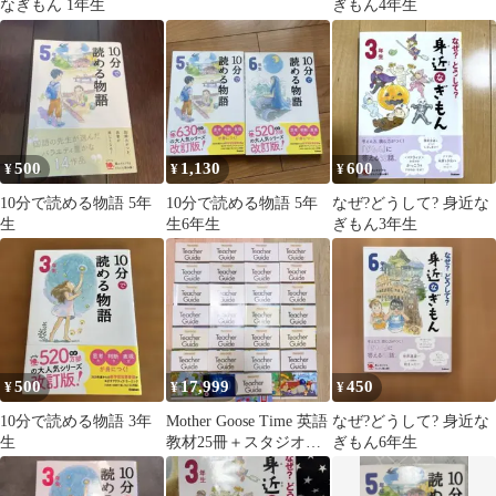
なぎもん 1年生
ぎもん4年生
500
1,130
600
¥
¥
¥
10分で読める物語 5年
10分で読める物語 5年
なぜ?どうして? 身近な
生
生6年生
ぎもん3年生
500
17,999
450
¥
¥
¥
10分で読める物語 3年
Mother Goose Time 英語
なぜ?どうして? 身近な
生
教材25冊＋スタジオポ
ぎもん6年生
ノック絵本おまけ付