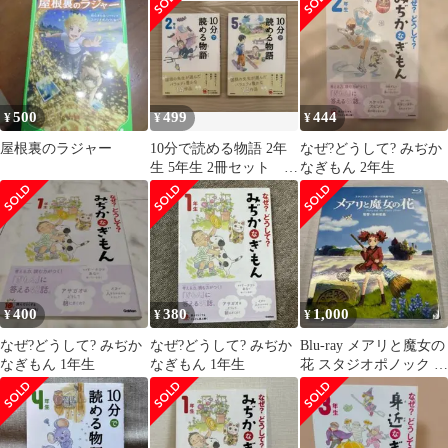
500
499
444
¥
¥
¥
屋根裏のラジャー
10分で読める物語 2年
なぜ?どうして? みぢか
生 5年生 2冊セット ※
なぎもん 2年生
バラ売り不可
400
380
1,000
¥
¥
¥
なぜ?どうして? みぢか
なぜ?どうして? みぢか
Blu-ray メアリと魔女の
なぎもん 1年生
なぎもん 1年生
花 スタジオポノック 米
林宏昌 セル版