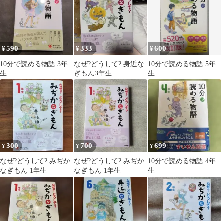
590
333
600
¥
¥
¥
10分で読める物語 3年
なぜ?どうして? 身近な
10分で読める物語 5年
生
ぎもん3年生
生
300
700
699
¥
¥
¥
なぜ?どうして? みぢか
なぜ?どうして? みぢか
10分で読める物語 4年
なぎもん 1年生
なぎもん 1年生
生