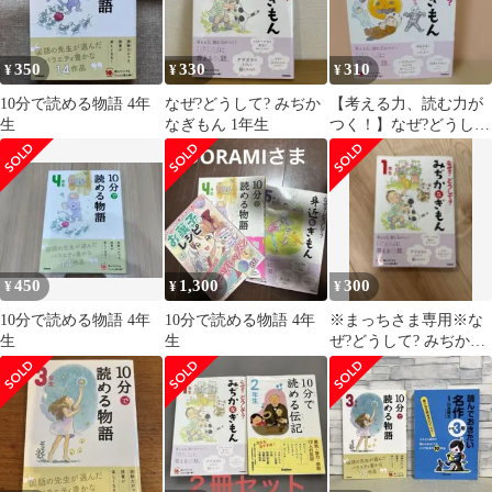
350
330
310
¥
¥
¥
10分で読める物語 4年
なぜ?どうして? みぢか
【考える力、読む力が
生
なぎもん 1年生
つく！】なぜ?どうし
て? 身近なぎもん3年生
450
1,300
300
¥
¥
¥
10分で読める物語 4年
10分で読める物語 4年
※まっちさま専用※な
生
生
ぜ?どうして? みぢかな
ぎもん 1年生