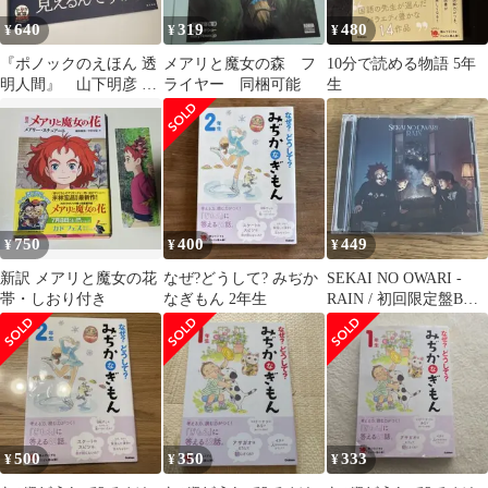
640
319
480
¥
¥
¥
『ポノックのえほん 透
メアリと魔女の森 フ
10分で読める物語 5年
明人間』 山下明彦 林
ライヤー 同梱可能
生
孝輔 スタジオポノッ
ク ちいさな英雄
750
400
449
¥
¥
¥
新訳 メアリと魔女の花
なぜ?どうして? みぢか
SEKAI NO OWARI -
帯・しおり付き
なぎもん 2年生
RAIN / 初回限定盤B
CD+謎解きDVD
500
350
333
¥
¥
¥