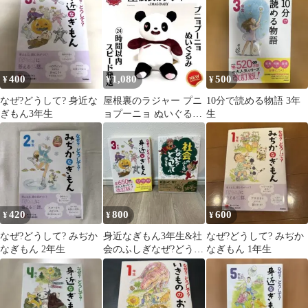
400
1,080
500
¥
¥
¥
なぜ?どうして? 身近な
屋根裏のラジャー プニ
10分で読める物語 3年
ぎもん3年生
ョプーニョ ぬいぐるみ
生
ジブリ スタジオポノッ
ク 映画
420
800
600
¥
¥
¥
なぜ?どうして? みぢか
身近なぎもん3年生&社
なぜ?どうして? みぢか
なぎもん 2年生
会のふしぎなぜ?どうし
なぎもん 1年生
て? 3年生