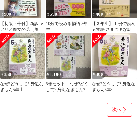
900
590
400
¥
¥
¥
【初版・帯付】新訳 メ
10分で読める物語 5年
【３年生】 10分で読め
アリと魔女の花（角川
生
る物語 さまざまな話に
文庫）越前敏弥/中田有
出会える「よみとく10
紀
分」シリーズ
350
1,100
400
¥
¥
¥
なぜ?どうして? 身近な
3冊セット なぜ?どう
なぜ?どうして? 身近な
ぎもん5年生
して? 身近なぎもん3年
ぎもん5年生
生、4年生、５年生
次へ