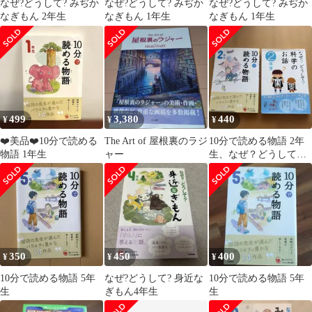
なぜ?どうして? みぢか
なぜ?どうして? みぢか
なぜ?どうして? みぢか
なぎもん 2年生
なぎもん 1年生
なぎもん 1年生
499
3,380
440
¥
¥
¥
❤️美品❤️10分で読める
The Art of 屋根裏のラジ
10分で読める物語 2年
物語 1年生
ャー
生、なぜ？どうして？
科学のお話
350
450
400
¥
¥
¥
10分で読める物語 5年
なぜ?どうして? 身近な
10分で読める物語 5年
生
ぎもん4年生
生