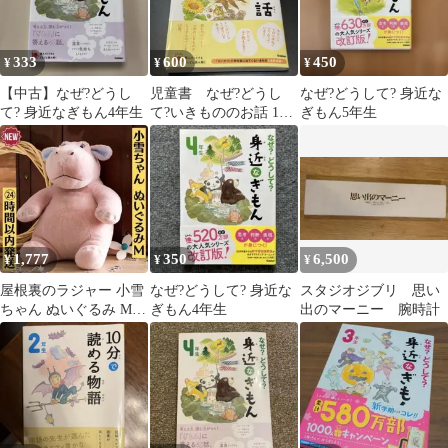
333
600
450
¥
¥
¥
【中古】なぜ?どうし
児童書 なぜ?どうし
なぜ?どうして? 身近な
て? 身近なぎもん4年生
て?いきもののお話 1年
ぎもん5年生
生 朝の読書時間
1,777
350
6,500
¥
¥
¥
屋根裏のラジャー 小雪
なぜ?どうして? 身近な
スタジオジブリ 思い
ちゃん ぬいぐるみ M
ぎもん4年生
出のマーニー 腕時計
ジブリ スタジオポノッ
ク 映画