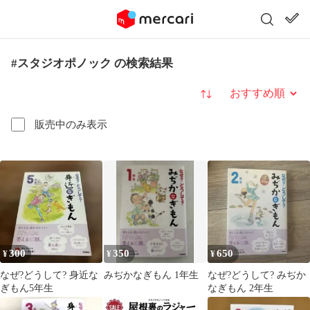
#スタジオポノック の検索結果
並び替え
販売中のみ表示
300
350
650
¥
¥
¥
なぜ?どうして? 身近な
みぢかなぎもん 1年生
なぜ?どうして? みぢか
ぎもん5年生
なぎもん 2年生