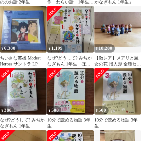
ののお話 2年生
作 わらい話 1年生
かなぎもん 1年生」
3冊セット
6,380
1,199
18,200
¥
¥
¥
ちいさな英雄 Modest
なぜ?どうして? みぢか
【激レア】メアリと魔
Heroes サントラ LP
なぎもん 1年生 ほか2
女の花 指人形 全種セッ
冊セット
ト（ガエルの呪いver.付
き）
380
500
500
¥
¥
¥
なぜ?どうして? みぢか
10分で読める物語 3年
10分で読める物語 3年
なぎもん 1年生
生
生