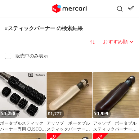
#スティックバーナー の検索結果
並び替え
販売中のみ表示
1,290
1,777
1,999
¥
¥
¥
ポータブルスティック
アッソブ ポータブル
アッソブ ポータブル
バーナー専用 CUSTOM
スティックバーナー用
スティックバーナー用
GRIP 単品 1セット
レザーケース 栃木レ
レザーケース クロム