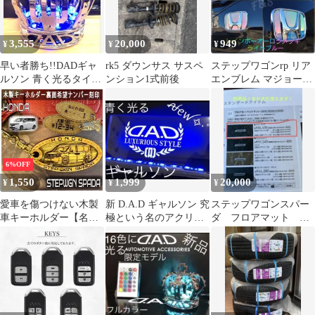
3,555
20,000
949
¥
¥
¥
早い者勝ち!!DADギャ
rk5 ダウンサス サスペ
ステップワゴンrp リア
ルソン 青く光るタイプ
ンション1式前後
エンブレム マジョーラ
クラウンUSB電源コー
メッキ ライトブルー ス
ド
テッカー
6%OFF
1,550
1,999
20,000
¥
¥
¥
愛車を傷つけない木製
新 D.A.D ギャルソン 究
ステップワゴンスパー
車キーホルダー【名入
極という名のアクリル
ダ フロアマット 中
れナンバー刻印無料】
プレート 青く光るLED
古
ホンダ ステップワゴン
SPADA スパーダ
HONDA