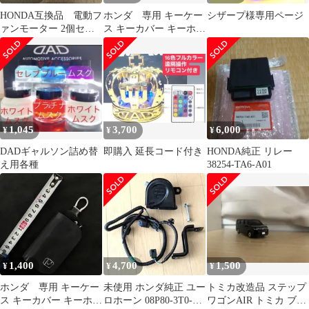
HONDA互換品 電動フ
ホンダ 専用 キーケー
シザープ様専用ページ
ァンモーター 2個セッ
ス キーカバー キーホル
ト未使用
ダー 新型 高級
1,045
3,700
6,000
¥
¥
¥
DADギャルソン詰め替
即購入 延長コード付き
HONDA純正 リレー
え用各種
38254-TA6-A01
1,400
4,700
1,500
¥
¥
¥
ホンダ 専用 キーケー
未使用 ホンダ純正 ユー
トミカ改造品 ステップ
ス キーカバー キーホル
ロホーン 08P80-3T0-
ワゴンAIR トミカ ブラ