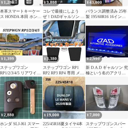
1,280
3,888
43,000
¥
¥
¥
本革スマートキーケー
コレで最後にしよう
バランス調整済み 25年
ス HONDA 本田 ホンダ
ぜ！DADギャルソン 16
製 195/60R16 16インチ
(HN3)
色フルカラー遠隔操作
タイヤホイールセット
リモコン付き
1,399
3,380
2,999
¥
¥
¥
ステップワゴン
ステップワゴン RP1
新 D.A.D ギャルソン 究
RP1/2/3/4/5 リアワイパ
RP2 RP3 RP4 専用 メッ
極という名のアクリル
ーアーム 7Dカーボン調
シュカーテン 2P 1列目
プレート 青く光るLED
ブラック
運転席 助手席 マグネッ
ト＆フック固定 サンシ
ェード 網戸 ネコポス配
送 Y841
2,880
19,000
7,000
¥
¥
¥
ホンダ SLJ-J61 スマー
225/45R18夏タイヤ4本
ステップワゴンスパー