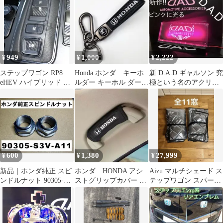
949
1,000
2,222
¥
¥
¥
ステップワゴン RP8
Honda ホンダ キーホ
新 D.A.D ギャルソン 究
eHEV ハイブリッド シ
ルダー キーホル ダー
極という名のアクリル
フトスイッチ 3Dカーボ
車キーチェーン
プレート ピンクに光る
ン調
LED
600
1,380
27,999
¥
¥
¥
新品｜ホンダ純正 スピ
ホンダ HONDA アシ
Aizu マルチシェード ス
ンドルナット 90305-
ストグリップカバー 2
テップワゴン スパーダ
S3V-A11
セット
RP 3/4/5