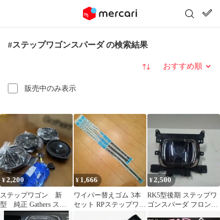
#ステップワゴンスパーダ の検索結果
並び替え
販売中のみ表示
2,200
1,666
2,500
¥
¥
¥
ステップワゴン 新
ワイパー替えゴム 3本
RK5型後期 ステップワ
型 純正 Gathers スピ
セット RPステップワゴ
ゴンスパーダ フロント
ーカー セット
ンに
グリル エンブレム 本体