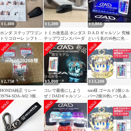
1,400
1,200
3,866
¥
¥
¥
ホンダ ステップワゴン
トミカ改造品 ホンダス
D.A.D ギャルソン 究極
トリコローレ シフトノ
テップワゴンスパーダ
という名の16色に光る
ブエクスチェンジキッ
フルカラー 遠隔操作リ
ト
モコン付
2,750
5,000
13,200
¥
¥
¥
HONDA純正 リレー
コレで最後にしよう
nao様 ゴールド2個シル
39794-SDA-A02 3個セ
ぜ！DADギャルソン 16
バー2個16色いつもあり
ット 開封あり未使用
色フルカラー遠隔操作
がとうございます延長
リモコン付き
コード2つ