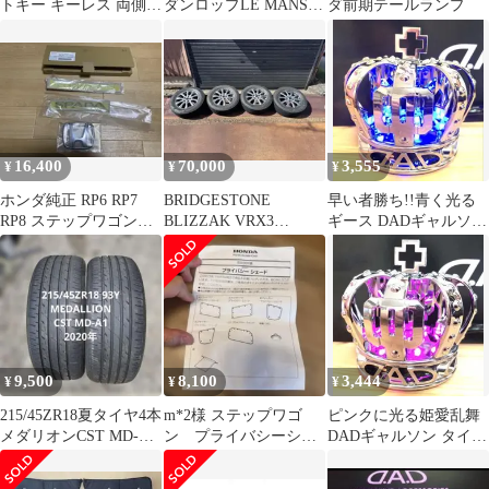
トキー キーレス 両側
ダンロップLE MANS V
ダ前期テールランプ
スライド ステップワゴ
20年製造
ン
16,400
70,000
3,555
¥
¥
¥
ホンダ純正 RP6 RP7
BRIDGESTONE
早い者勝ち!!青く光る
RP8 ステップワゴン
BLIZZAK VRX3
ギース DADギャルソン
SPADA エンブレムセッ
205/60R16 4本
タイプCROWN王冠
ト
USB電源
9,500
8,100
3,444
¥
¥
¥
215/45ZR18夏タイヤ4本
m*2様 ステップワゴ
ピンクに光る姫愛乱舞
メダリオンCST MD-A1
ン プライバシーシェ
DADギャルソン タイプ
20年製造ドリケツ
ード
CROWN王冠 USB電源