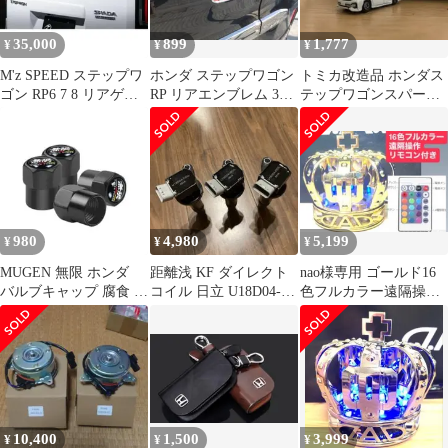
35,000
899
1,777
¥
¥
¥
M'z SPEED ステップワ
ホンダ ステップワゴン
トミカ改造品 ホンダス
ゴン RP6 7 8 リアゲー
RP リアエンブレム 3D
テップワゴンスパーダ
トスポイラー
カーボン調 RED シート
クールスピリット パー
ルホワイト
980
4,980
5,199
¥
¥
¥
MUGEN 無限 ホンダ
距離浅 KF ダイレクト
nao様専用 ゴールド16
バルブキャップ 腐食 防
コイル 日立 U18D04-
色フルカラー遠隔操作
止 レッド エアバルブキ
COIL 5818 ダイハツ
リモコン付5199円延長
ャップ
コード付き
10,400
1,500
3,999
¥
¥
¥