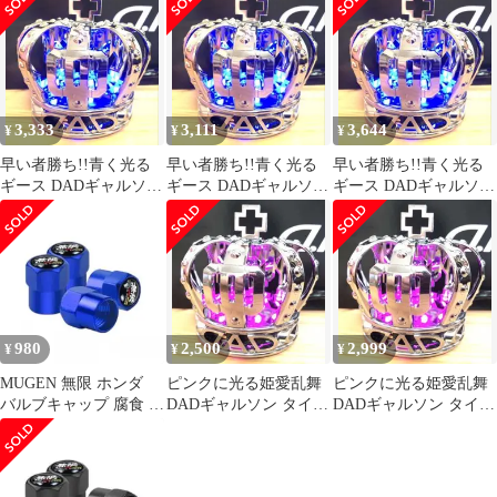
USB電源
3,333
3,111
3,644
¥
¥
¥
早い者勝ち!!青く光る
早い者勝ち!!青く光る
早い者勝ち!!青く光る
ギース DADギャルソン
ギース DADギャルソン
ギース DADギャルソン
タイプCROWN王冠
タイプCROWN王冠
タイプCROWN王冠
USB電源
USB電源
USB電源
980
2,500
2,999
¥
¥
¥
MUGEN 無限 ホンダ
ピンクに光る姫愛乱舞
ピンクに光る姫愛乱舞
バルブキャップ 腐食 防
DADギャルソン タイプ
DADギャルソン タイプ
止 レッド エアバルブキ
CROWN王冠 USB電源
CROWN王冠 USB電源
ャップ