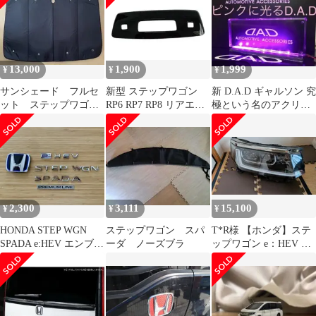
13,000
1,900
1,999
¥
¥
¥
サンシェード フルセ
新型 ステップワゴン
新 D.A.D ギャルソン 究
ット ステップワゴン
RP6 RP7 RP8 リアエア
極という名のアクリル
RP1/5系対応 【趣味職
コンカバー ピアノブラ
プレート ピンクに光る
人】
ック
LED
2,300
3,111
15,100
¥
¥
¥
HONDA STEP WGN
ステップワゴン スパ
T*R様 【ホンダ】ステ
SPADA e:HEV エンブレ
ーダ ノーズブラ
ップワゴン e：HEV ス
ム 純正パーツ
パーダ RP8 右ヘッ
ドライ