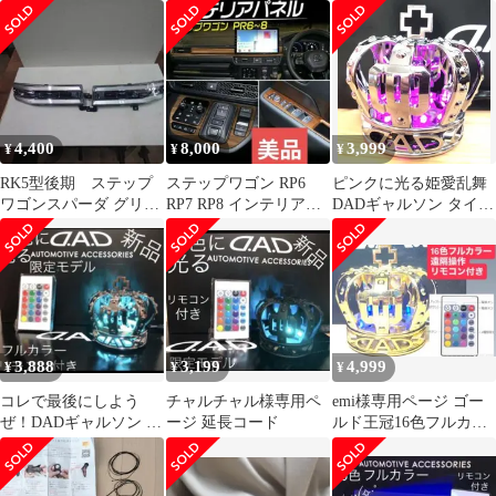
ダー 新型 高級
000 ステップワゴン
ック
4,400
8,000
3,999
¥
¥
¥
RK5型後期 ステップ
ステップワゴン RP6
ピンクに光る姫愛乱舞
ワゴンスパーダ グリル
RP7 RP8 インテリアパ
DADギャルソン タイプ
イルミネーション左右
ネル 木目 Tokutoyo
CROWN王冠 USB電源
3,888
3,199
4,999
¥
¥
¥
コレで最後にしよう
チャルチャル様専用ペ
emi様専用ページ ゴー
ぜ！DADギャルソン 16
ージ 延長コード
ルド王冠16色フルカラ
色フルカラー遠隔操作
ー遠隔操作リモコン付
リモコン付き
き4999円