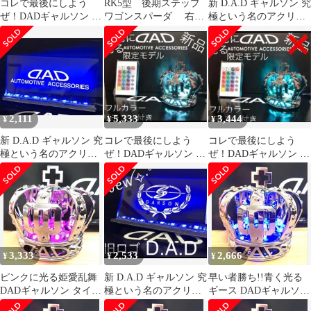
コレで最後にしよう
RK5型 後期ステップ
新 D.A.D ギャルソン 究
ぜ！DADギャルソン 16
ワゴンスパーダ 右ヘ
極という名のアクリル
色フルカラー遠隔操作
ッドライト おまけ付
プレート ピンクに光る
リモコン付き
き
LED
2,111
5,333
3,444
¥
¥
¥
新 D.A.D ギャルソン 究
コレで最後にしよう
コレで最後にしよう
極という名のアクリル
ぜ！DADギャルソン 16
ぜ！DADギャルソン 16
プレート 青く光るLED
色フルカラー遠隔操作
色フルカラー遠隔操作
リモコン付き
リモコン付き
3,333
2,533
2,666
¥
¥
¥
ピンクに光る姫愛乱舞
新 D.A.D ギャルソン 究
早い者勝ち!!青く光る
DADギャルソン タイプ
極という名のアクリル
ギース DADギャルソン
CROWN王冠 USB電源
プレート 青く光るLED
タイプCROWN王冠