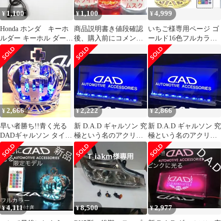
1,100
1,100
4,999
¥
¥
¥
Honda ホンダ キーホ
商品説明書き値段確認
いちご様専用ページ ゴ
ルダー キーホル ダー
後、購入前にコメント
ールド16色フルカラー
車キーチェーン
必要!!DAD詰め替え
遠隔操作リモコン付き
4999円
2,666
2,222
2,866
¥
¥
¥
早い者勝ち!!青く光る
新 D.A.D ギャルソン 究
新 D.A.D ギャルソン 究
DADギャルソン タイプ
極という名のアクリル
極という名のアクリル
CROWN王冠
プレート 青く光るLED
プレート 青く光るLED
4,111
8,500
2,977
¥
¥
¥