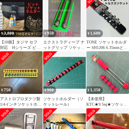
ーダー制作可能
ンションバー2本★ソケ
ットホルダー付★スエ
カゲツール★極美品
★3/8インチ★手工具★
ハンドツール★自動車
整備★バイク整備★車
3,800
950
1,600
¥
¥
¥
載工具★DIY★プロオ
ート
【10個】タジマ セフ
エクストラディープ ナ
TONE ソケットホルダ
対応 Hシリーズ ビッ
ットグリップ ソケット
ー SH1206 6.35mmとト
ト差し ソケットホルダ
ホルダー コーケン 収納
ルクスビット
ー 3連 マキタ ハイコ
Koken
ーキ 対応 インパクト
ソケット ビットホルダ
ー 後付け ホルダー
※非純正品
750
900
1,350
¥
¥
¥
アストロプロダクツ製
ソケットホルダー（ソ
【未使用】
1/4インチソケットホル
ケットレール）
KTC★9.5sq★ソケット
ダー
ホルダー★EHB305★旧
タイプ★EHB35★クリ
ップ計10個★EHB310相
当★京都機械工具★3/8