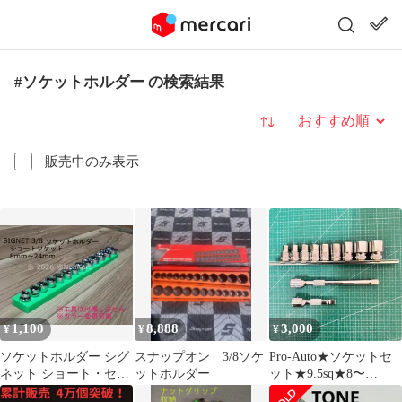
#ソケットホルダー の検索結果
並び替え
販売中のみ表示
1,100
8,888
3,000
¥
¥
¥
ソケットホルダー シグ
スナップオン 3/8ソケ
Pro-Auto★ソケットセ
ネット ショート・セミ
ットホルダー
ット★9.5sq★8〜
ディープ、ディープ オ
19mm★9個★エクステ