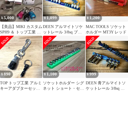
インチ★ソケット整理
★工具収納★手工具★
ハンドツール★自動車
5,000
1,099
1,200
¥
¥
¥
整備★バイク整備★車
載工具★DIY★日本製
【美品】MIKI カスタム
DEEN アルマイトソケ
MAC TOOLS ソケット
SPH9 ＆ トップ工業 ソ
ットレール 3/8sq ブル
ホルダー MT3Y レッド
ケットホルダー 3点セ
ー 全長260mm 美品
ット
890
1,100
999
¥
¥
¥
TOP トップ工業 アルミ
ソケットホルダー シグ
DEEN 青アルマイトソ
キーアダプターセット
ネット ショート・セミ
ケットレール 3/8sq ブ
ビットソケットホルダ
ディープ、ディープ オ
ルー 全長約160mm 美
ー 黒
ーダー制作可能
品