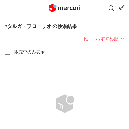
#タルガ・フローリオ の検索結果
並び替え
販売中のみ表示