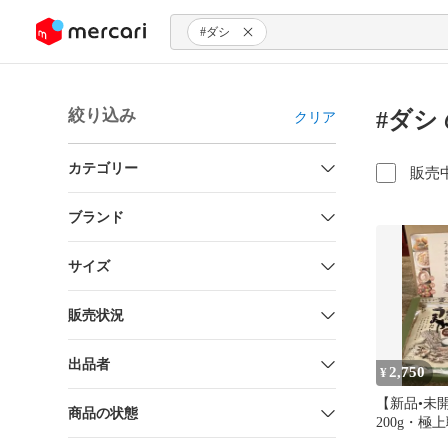
ンツにスキップ
#ダシ
絞り込み
#ダシ
クリア
カテゴリー
販売
ブランド
サイズ
販売状況
出品者
2,750
¥
【新品•未
商品の状態
200g・極
だし8g×3