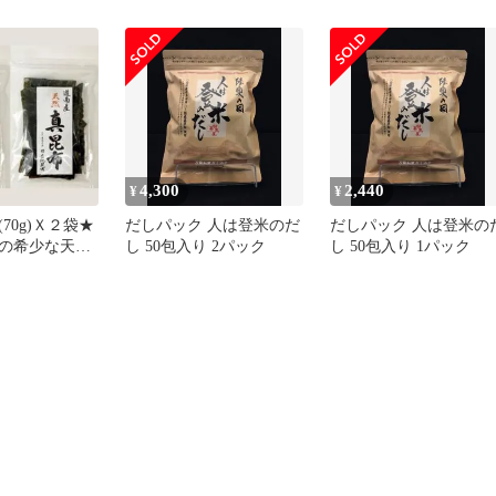
18g) 山形のだし 山形の
シ 山形の出汁 納豆昆布
だだちゃ豆 メール便 山
形県 山形県直送 グルメ
お取り寄せ
4,300
2,440
¥
¥
70g)Ｘ２袋★
だしパック 人は登米のだ
だしパック 人は登米の
の希少な天然
し 50包入り 2パック
し 50包入り 1パック
が1年熟成★