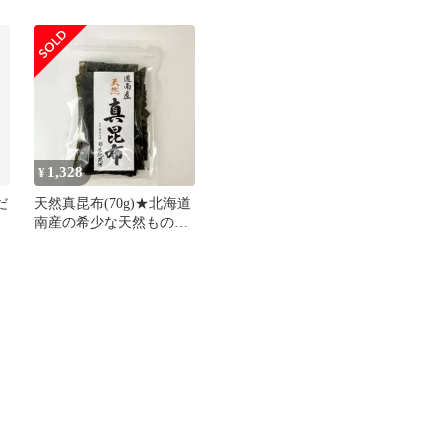
ダ
ツオ★北海道昆布★大容
量
1,328
¥
だ
天然真昆布(70g)★北海道
南産の希少な天然ものを
職人が1年熟成★白口浜
で最高級