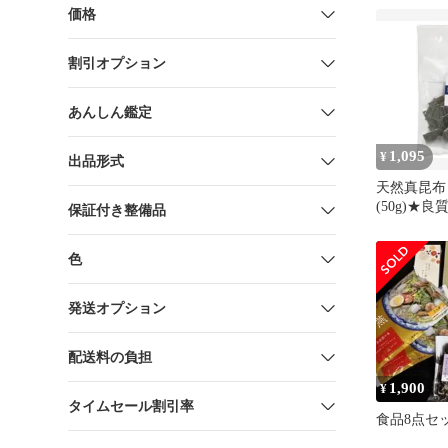
価格
割引オプション
あんしん鑑定
1,095
¥
出品形式
天然真昆布
(50g)★
保証付き整備品
少な、旨味
な天然物★
色
発送オプション
配送料の負担
1,900
¥
タイムセール割引率
食品8点セ