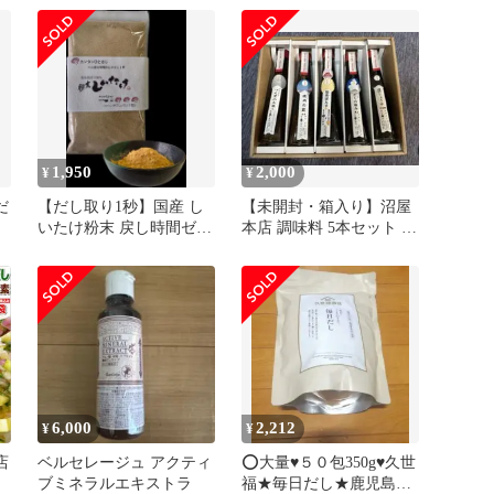
のダシ 山形の出汁 納豆
昆布 がごめ昆布 メール
便 山形県 山形県直送 グ
ルメ お取り寄せ
1,950
2,000
¥
¥
だ
【だし取り1秒】国産 し
【未開封・箱入り】沼屋
いたけ粉末 戻し時間ゼ
本店 調味料 5本セット ギ
ロ・忙しい毎日の時短調
フトセット
理に
6,000
2,212
¥
¥
店
ベルセレージュ アクティ
⭕️大量♥️５０包350g♥️久世
ブミネラルエキストラ
福★毎日だし★鹿児島カ