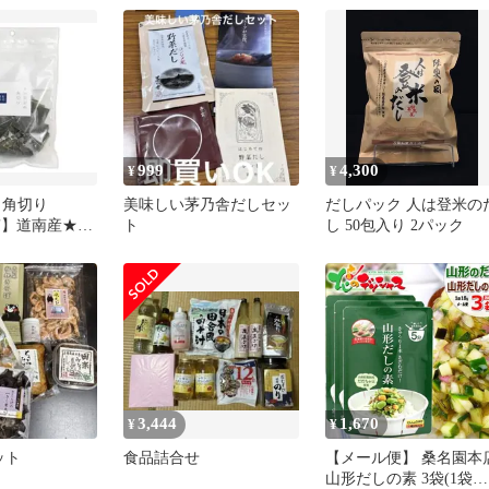
999
4,300
¥
¥
 角切り
美味しい茅乃舎だしセッ
だしパック 人は登米の
良質】道南産★希
ト
し 50包入り 2パック
・甘味が濃厚
3,444
1,670
¥
¥
ット
食品詰合せ
【メール便】 桑名園本
山形だしの素 3袋(1袋