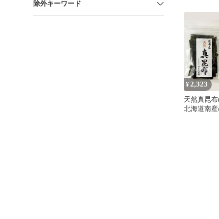
除外キーワード
2,323
¥
天然真昆布(
北海道南産
ものを職人
最高級★