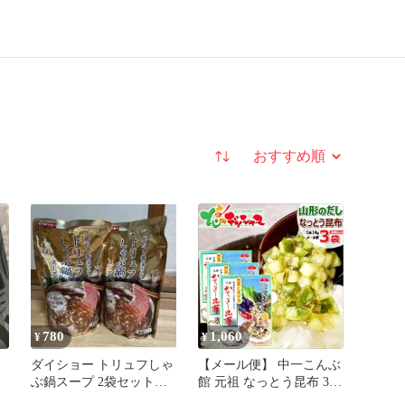
並び替え
780
1,060
¥
¥
ダイショー トリュフしゃ
【メール便】 中一こんぶ
ぶ鍋スープ 2袋セット
館 元祖 なっとう昆布 3袋
トリュフ塩
(1袋14g) 山形のだし 山形