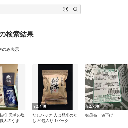
 の検索結果
中のみ表示
2,440
2,700
¥
¥
開封】天草の塩
だしパック 人は登米のだ
御昆布 値下げ
上職人のうまか
し 50包入り 1パック
0袋セット