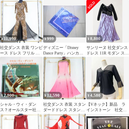
リエッタ
ンウェア オールシーズ
トアップ パーティー レ
ン オレンジ系 U:NA ユ
ッスンウェア 練習着 ホ
ーナ 練習着 派手 レッ
ワイト系 イエロー系 白
ド系 花柄 かわいい 秋
黄色 フリル 長袖 かわ
冬 スカート丈71cm ウ
いい 大きく広がる裾 ダ
エスト33cm～ ポリエス
ンス映え きらめくホロ
テル製 女性用 おしゃれ
グラム セクシー シンプ
11,990
999
8,800
¥
¥
¥
カジュアル 練習用 パー
ル ファッション フェミ
ティー
ニン 躍動感
社交ダンス 衣装 ワンピ
ディズニー「Disney
サンリーヌ 社交ダンス
ース ドレス フリル レ
Dance Party」ハンカ
ドレス 11R モダン スタ
ース 黒 ブラック ブラ
チ 新品 未開封 希
ンダード デモ 競技会
ウン系 ダンス パーティ
少品
発表会 伸縮 ヒョウ柄
模様 薄い生地 セクシー
上品 パーティドレス レ
ディース Mサイズ 伸縮
性 高級感 エレガント
2,900
12,590
4,580
¥
¥
¥
おしゃれ
シャル・ウィ・ダン
社交ダンス 衣装 スタン
【Vネック】新品 ラ
ス？オールスター社交
ダードドレス スタンダ
インストーン 社交ダ
ダンス選手権ラテン
ード ドレス ワンピース
ンス 黒カットソー ｂ
CD＆DVD
グラデーション デモ 競
115
技 ダンス パーティ 発