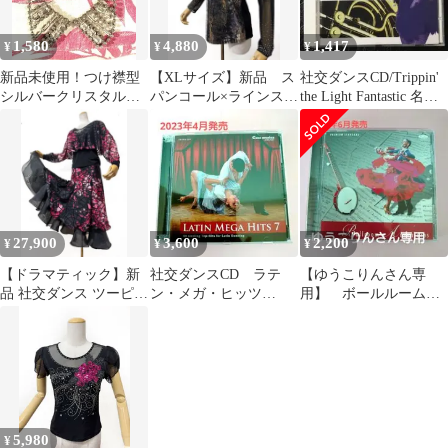
ー ストレッチ性 おしゃ
れ フォーマル ダンスウ
1,580
4,880
1,417
¥
¥
¥
ェア モダン デザイン
洗練された
新品未使用！つけ襟型
【XLサイズ】新品 ス
社交ダンスCD/Trippin'
シルバークリスタルネ
パンコール×ラインスト
the Light Fantastic 名曲
ックレス ダンスパー
ーン 社交ダンストッ
集
ティー
プス黒 ｂ324
27,900
3,600
2,200
¥
¥
¥
【ドラマティック】新
社交ダンスCD ラテ
【ゆうこりんさん専
品 社交ダンス ツーピー
ン・メガ・ヒッツ
用】 ボールルーム・
ス ローズ×ブラックｄ
7【ラテン２枚組】
アドベンチャー
32
5,980
¥