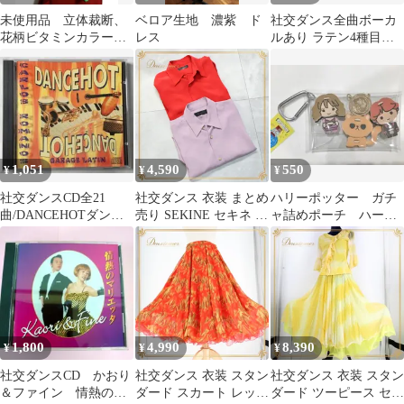
未使用品 立体裁断、
ベロア生地 濃紫 ド
社交ダンス全曲ボーカ
花柄ビタミンカラーの
レス
ルあり ラテン4種目の
トップス 中央フリル
みCD/LATIN MUSIC 3
と袖はジョーゼット
1,051
4,590
550
¥
¥
¥
社交ダンスCD全21
社交ダンス 衣装 まとめ
ハリーポッター ガチ
曲/DANCEHOTダンス
売り SEKINE セキネ 2
ャ詰めポーチ ハーマ
ホット GARAGE
点セット シャツ ブラウ
イオニー
LATIN
ス メンズ 男性 ラテン
パーティ 発表会 無地
長袖 ジャズ ダンス 赤
紫 パープル系 レッド系
社交ダンス 衣装 セット
ダンスウェア メンズフ
1,800
4,990
8,390
¥
¥
¥
ァッション ジャズダン
ス 発表会
社交ダンスCD かおり
社交ダンス 衣装 スタン
社交ダンス 衣装 スタン
＆ファイン 情熱のマ
ダード スカート レッス
ダード ツーピース セッ