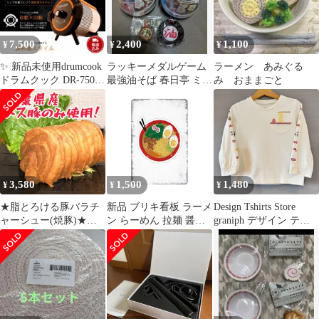
7,500
2,400
1,100
¥
¥
¥
✨ 新品未使用drumcook
ラッキーメダルゲーム
ラーメン あみぐる
ドラムクック DR-750N
最強油そば 春日亭 ミニ
み おままごと
自動回転調理器
チュアコレクション ア
マノフーズ
3,580
1,500
1,480
¥
¥
¥
★脂とろける豚バラチ
新品 ブリキ看板 ラーメ
Design Tshirts Store
ャーシュー(焼豚)★ラ
ン らーめん 拉麺 醤油
graniph デザイン ティ
ーメンやおつまみに！
ラーメン 味玉 チャーシ
ーシャツ ストア グラニ
人気お取り寄せグル
ュー 和食 中華 屋台 居
フ ロンT Tee 長袖 カッ
メ #キッチンカーのら
酒屋 レストラン ヴィン
トソー L/S ラーメン ダ
テージ インテリア 壁飾
イスキ Kids Jounior キ
り おしゃれ
ッズ ジュニア サイズ
100cm