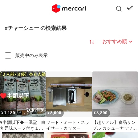
#チャーシュー の検索結果
並び替え
販売中のみ表示
1,180
8,000
3,800
¥
¥
¥
♥半額以下◆一風堂 白
フード・ミート・スラ
【超リアル】食品サン
丸元味スープ付き１袋
イサー・カッター
プル カシューナッツ炒
（２人前）×３セット
め 焼き豚添え ＆ザーサ