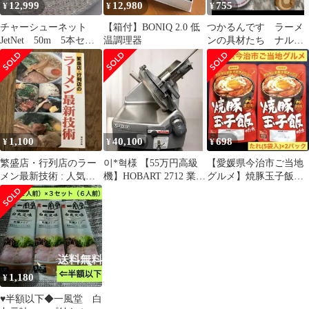
12,999
12,980
755
¥
¥
¥
チャーシューネット
【箱付】BONIQ 2.0 低
つかるんです ラーメ
JetNet 50m 5本セッ
温調理器
ンの具材たち ナル
ト
ト チャーシュー
1,100
40,100
698
¥
¥
¥
繁盛店・行列店のラー
이*혁様 【55万円高級
【愛媛県今治市ご当地
メン最新技術 : 人気を
機】HOBART 2712 業務
グルメ】焼豚玉子飯の
呼ぶスープ・タレ・チ
用フードスライサー 自
たれ(5食分) ×2袋 簡単
ャーシューetc
動
調理 時短
1,180
¥
♥半額以下◆一風堂 白