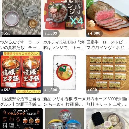
（６人前）
イ
555
1,599
4,800
¥
¥
¥
つかるんです ラーメ
カルディKALDIの「焼
国産牛 ローストビー
ンの具材たち チャー
豚はレンジで」 キッ
フ 赤ワインヴィネガー
シュー
ト ４袋
ソース １kg お試し
698
1,500
600
¥
¥
¥
【愛媛県今治市ご当地
新品 ブリキ看板 ラーメ
野方ホープ 3000円相当
グルメ】焼豚玉子飯の
ン らーめん 拉麺 醤油
無料 チケット 11枚 サ
たれ(5食分) ×2袋 簡単
ラーメン 味玉 チャーシ
イドメニュー ドリンク
調理 時短
ュー