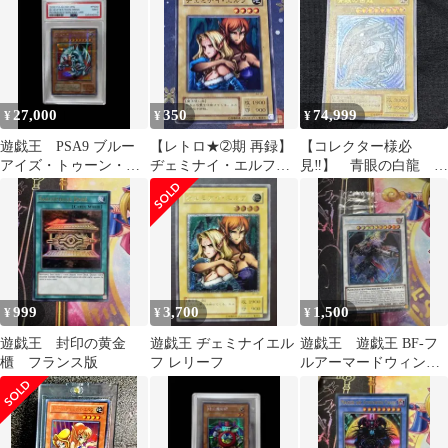
スター ノーマル
27,000
350
74,999
¥
¥
¥
遊戯王 PSA9 ブルー
【レトロ★➁期 再録】
【コレクター様必
アイズ・トゥーン・ド
ヂェミナイ・エルフ
見‼️】 青眼の白龍
ラゴン パラレルレ
B231 ブースター ノー
SM-51 2期 レリーフ
ア PS-00
マル
青艶
999
3,700
1,500
¥
¥
¥
遊戯王 封印の黄金
遊戯王 ヂェミナイエル
遊戯王 遊戯王 BF-フ
櫃 フランス版
フ レリーフ
ルアーマードウィング
ドイツ版 1st シークレ
ット