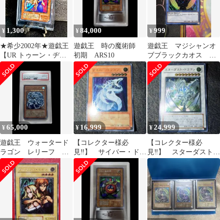
1,300
84,000
999
¥
¥
¥
★希少2002年★遊戯王
遊戯王 時の魔術師
遊戯王 マジシャンオ
【UR トゥーン・ヂェ
初期 ARS10
ブブラックカオス ウ
ミナイ・エルフ】PE-10
ルトラレア ドイツ版
初期テキ
65,000
16,999
24,999
¥
¥
¥
遊戯王 ウォータード
【コレクター様必
【コレクター様必
ラゴン レリーフ
見‼️】 サイバー・ドラ
見‼️】 スターダスト・
PSA10
ゴン レリーフ CRV-
ドラゴン レリーフ
JP015
TDGS-JP040