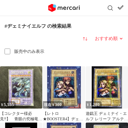
#ヂェミナイエルフ の検索結果
並び替え
販売中のみ表示
5,555
300
1,280
¥
現在 ¥
¥
【コレクター様必
【レトロ
遊戯王 ヂェミナイ・エ
見‼️】 青眼の究極竜
★BOOSTER4】ヂェミ
ルフ レリーフ アルティ
復刻版 初期 シク
ナイ・エルフ 初期 ブー
メットレア 2期 美光沢