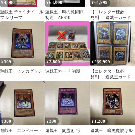
4,000
63,000
61,999
¥
¥
¥
遊戯王 ヂェミナイエル
遊戯王 時の魔術師
【コレクター様必
フ レリーフ
初期 ARS10
見‼️】 遊戯王カード
ファイル まとめ売
り 引退品
399
2,800
239,999
¥
¥
¥
遊戯王 ヒノカグッチ
遊戯王カード 初期
【コレクター様必
見‼️】 遊戯王カード
バインダー まとめ売
り セット 引退品
300
300
1,200
¥
¥
¥
遊戯王 エンペラー・
遊戯王 闇霊術-欲
遊戯王 暗黒魔族ギル