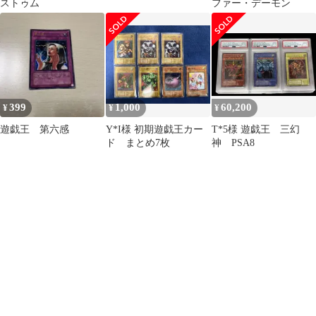
ストゥム
ファー・デーモン
399
1,000
60,200
¥
¥
¥
遊戯王 第六感
Y*I様 初期遊戯王カー
T*5様 遊戯王 三幻
ド まとめ7枚
神 PSA8