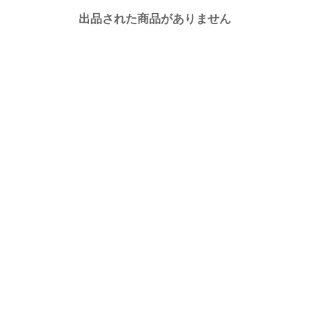
出品された商品がありません