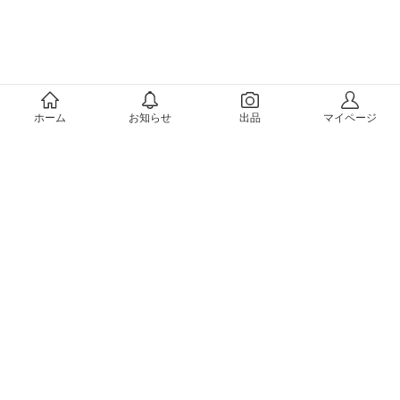
メルカリについて
ホーム
お知らせ
出品
マイページ
会社概要（運営会社）
採用情報
プレスリリース
公式ブログ
プレスキット
メルカリUS
メルカリShops
m department（エムデパ）
ヘルプ
ヘルプセンター（ガイド・お問い合わせ）
メルカリShopsでショップを開設する
メルカリShops ショップ管理画面にログイン
メルカリShops出店者向けガイド
お問い合わせ一覧