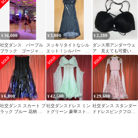
ワロ/
36,000
3,800
2,280
¥
¥
¥
社交ダンス パープル
スッキリタイトなシル
ダンス用アンダーウェ
ブラック ゴージャ
エット！シルバー ロ
ア 見えても可愛い！
ス ラテン ドレス
ングドレス
黒花柄レース バック
羽 フェザーテール
紐クロス
6,800
42,500
29,600
¥
¥
¥
社交ダンス スカート ブ
社交ダンスドレス ミン
社交ダンス スタンダー
ラック ブルー 花柄 オ
トグリーン 豪華ストー
ドドレスピンクフロー
ーガンジー モダン ワル
ン 羽根フロート付ワル
ト豪華ストーン モダン
ツ スロ
ツモダン競技会
ワルツスロー