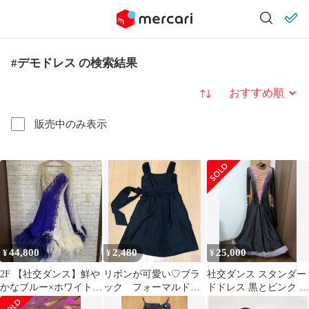
#デモドレス の検索結果
並び替え
販売中のみ表示
44,800
2,480
25,000
¥
¥
¥
2F 【社交ダンス】鮮や
リボンが可愛い♡ブラ
社交ダンス スタンダー
かなブルー×ホワイト
ック フォーマルドレ
ドドレス 黒とピンク M
競技用モダンドレス ス
ス
サイズ