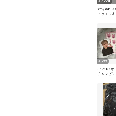
2,220
¥
straykids
トゥエッキ
599
¥
SKZOO 
チャンビン