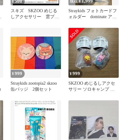
500
1,999
¥
現在 ¥
スキズ SKZOO めじる
Straykids フォトカードフ
ー
しアクセサリー 雲プレ
ォルダー dominate アン
ートver. トゥエッキ
コン
999
999
¥
¥
ノ
Straykids zootopia2 skzoo
SKZOO めじるしアクセ
カ
缶バッジ 2個セット
サリー ソロキャンプ ポ
ガリ トエッキセット