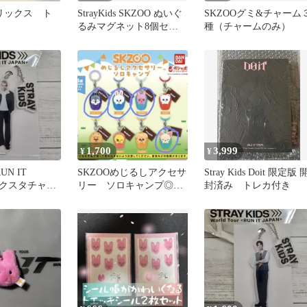
フィリックス ト
StrayKids SKZOO ぬいぐ
SKZOOグミ&チャーム
るみマグネット8個セッ
種（チャームのみ）
ト
1,700
3,999
¥
¥
RUN IT
SKZOOめじるしアクセサ
Stray Kids Doit 限定版 
アクスタチャー
リー ソロキャンプ◎4
封済み トレカ付き
ャン
種