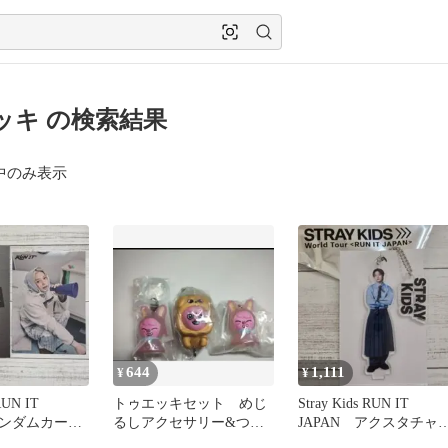
ッキ の検索結果
中のみ表示
644
1,111
¥
¥
RUN IT
トゥエッキセット めじ
Stray Kids RUN IT
ランダムカー
るしアクセサリー&つま
JAPAN アクスタチャ
ックス
つな
ム アイエン