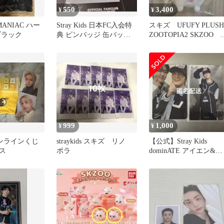
550
3,400
¥
¥
s MANIAC ハー
Stray Kids 日本FC入会特
スキズ UFUFY PLUSH
ブラック
典 ピンバッジ 缶バッジ
ZOOTOPIA2 SKZOO 
セット
ニレット
999
1,000
¥
¥
オンラインくじ
straykids スキズ リノ
【公式】Stray Kids
ス
ポラ
dominATE アイエン&パ
ンクルズセット