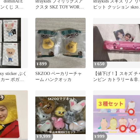
dominATE
straykids フィリックスア
straykids スキズ リノ 
インくじ ステ
クスタ SKZ TOY WORLD
ビット クッション skzo
アクスタ
cafe
899
650
¥
¥
y sticker ぷく
SKZOO ベーカリーチャ
【値下げ！】スキズ チ
ッカー ポガリ
ーム ハンクオッカ
ンビン カトラリー＆非
品トレカ2枚 更にオマ
ケ付！！
9,999
999
¥
¥