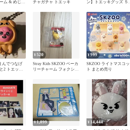
ーム & めじる
チャガチャ トエッキ
ン】トエッキグッズ ５
リー トエッ
セット おまけ付き
520
999
¥
¥
つまんでつなげ
Stray Kids SKZOO ベーカ
SKZOO ライトマスコッ
と2 トエッキ
リーチャーム フォクシニ
ト まとめ売り
ーン) スキズ
ー
1,899
14,444
¥
¥