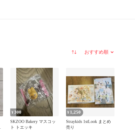
並び替え
300
1,250
¥
¥
SKZOO Bakery マスコッ
Straykids 1stLook まとめ
ー
ト トエッキ
売り