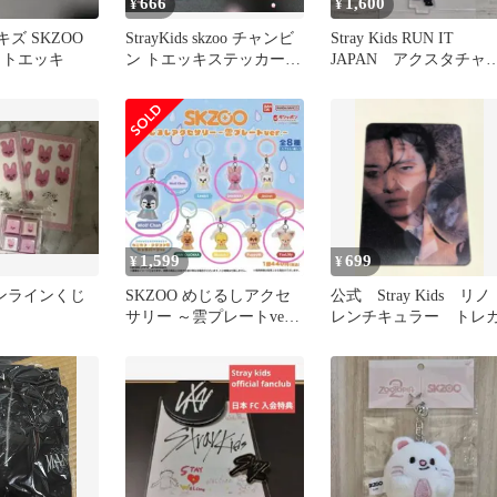
666
1,600
¥
¥
 スキズ SKZOO
StrayKids skzoo チャンビ
Stray Kids RUN IT
 トエッキ
ン トエッキステッカー 2
JAPAN アクスタチャ
枚セット
ム スンミン
1,599
699
¥
¥
オンラインくじ
SKZOO めじるしアクセ
公式 Stray Kids リ
サリー ～雲プレートver.
レンチキュラー トレ
～ 即日発送