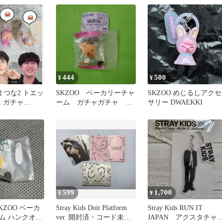
444
500
¥
¥
つまつな2 トエッ
SKZOO ベーカリーチャ
SKZOO めじるしアクセ
 ガチャ
ーム ガチャガチャ ト
サリー DWAEKKI
s3個セット
エッキ チャンビン
599
1,700
¥
¥
s SKZOO ベーカ
Stray Kids Doit Platform
Stray Kids RUN IT
ム ハンクオッ
ver. 開封済・コード未使
JAPAN アクスタチャ