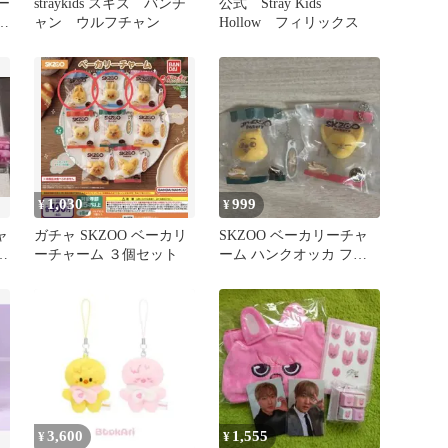
リー
straykids スキズ バンチ
公式 Stray Kids
o
ャン ウルフチャン
Hollow フィリックス
1,030
999
¥
¥
ャ
ガチャ SKZOO ベーカリ
SKZOO ベーカリーチャ
売
ーチャーム ３個セット
ーム ハンクオッカ フォ
クシニー
3,600
1,555
¥
¥