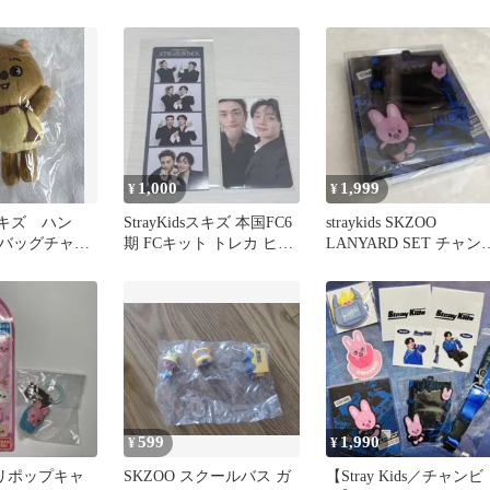
ガチャ
用
ム フィリックス
1,000
1,999
¥
¥
ds スキズ ハン
StrayKidsスキズ 本国FC6
straykids SKZOO
バッグチャー
期 FCキット トレカ ヒョ
LANYARD SET チャン
ンジン アイエン
ン 新品 即発送
599
1,990
¥
¥
ロリポップキャ
SKZOO スクールバス ガ
【Stray Kids／チャンビ