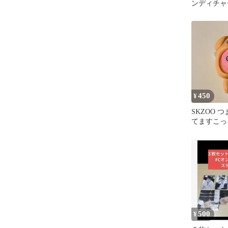
ンディチャ
しアクセサ
キ
450
¥
SKZOO 
てますこっ
(ボールチェ
500
¥