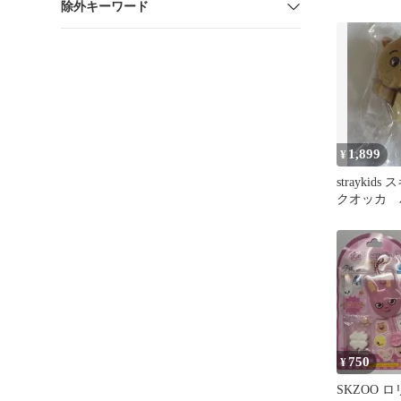
除外キーワード
カ ガチャ
1,899
¥
strayki
クオッカ 
ジ
750
¥
SKZOO 