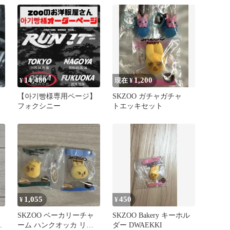
14,480
1,200
¥
現在 ¥
【아기빵様専用ページ】
SKZOO ガチャガチャ
フォクシニー
トエッキセット
1,055
450
¥
¥
SKZOO ベーカリーチャ
SKZOO Bakery キーホル
ー
ーム ハンクオッカ リビ
ダー DWAEKKI