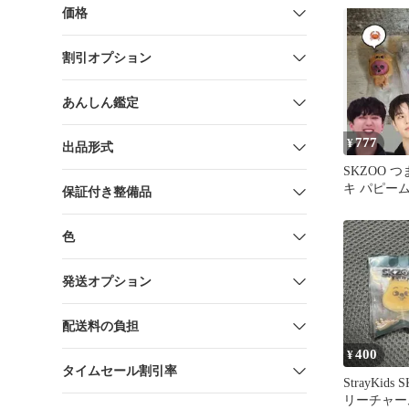
価格
割引オプション
あんしん鑑定
777
¥
出品形式
SKZOO 
キ パピーム
保証付き整備品
straykid
色
発送オプション
配送料の負担
400
¥
タイムセール割引率
StrayKid
リーチャー