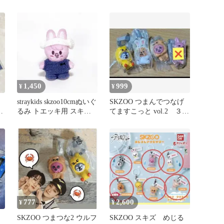
ット
1,450
999
¥
¥
straykids skzoo10cmぬいぐ
SKZOO つまんでつなげ
ビ
るみ トエッキ用 スキズ
てますこっと vol.2 ３ラ
サウナ服
チャ
777
2,600
¥
¥
SKZOO つまつな2 ウルフ
SKZOO スキズ めじる