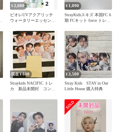
2,888
1,090
¥
¥
ビオレUVアクアリッチ
StrayKidsスキズ 本国FC 6
ジ
ウォータリーエッセンス
期 FCキット force トレカ
2本 スキズ コラボ 花王
ハン
888
3,500
現在 ¥
¥
Straykids NACIFIC トレ
Stray Kids STAY in Our
カ 新品未開封 コンプ
Little House 購入特典
リート