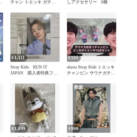
点
チャン トエッキ ガチャ 2
しアクセサリー 6種
個セット スキズ
1,111
555
¥
¥
Stray Kids RUN IT
skzoo Stray Kids トエッキ
JAPAN 購入者特典フォ
チャンビン サウナガチャ
トカード アイエン
2点セット
1,899
999
¥
¥