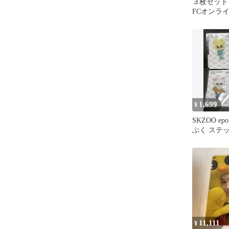
３枚セット 
FCオンラ
ッカーA
1,699
¥
SKZOO epox
ぷく ステ
ジニレット
11,111
¥