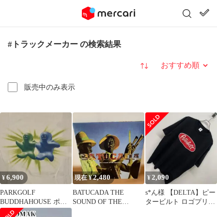
#トラックメーカー の検索結果
並び替え
販売中のみ表示
6,900
2,480
2,090
¥
現在 ¥
¥
PARKGOLF
BATUCADA THE
s*ん様 【DELTA】ピー
BUDDHAHOUSE ポッ
SOUND OF THE
タービルト ロゴプリン
ドキャスト Tシャツ XL
FAVELAS レコード
ト Tシャツ 半袖 ブラッ