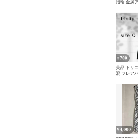
指輪 金属
リニティ 
ス
700
¥
美品 トリ
混 フレア
クス グレー
4,000
¥