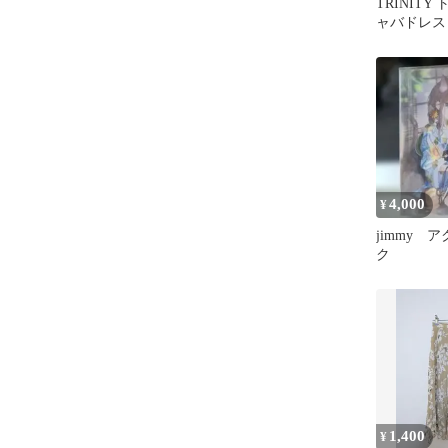
TRINITY
ャバドレス
4,000
¥
jimmy 
ク
1,400
¥