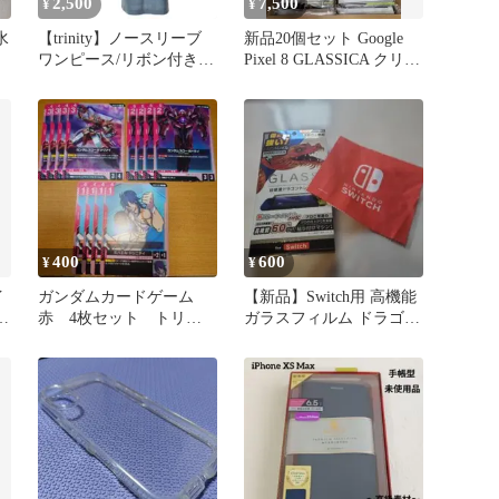
2,500
7,500
¥
¥
水
【trinity】ノースリーブ
新品20個セット Google
ワンピース/リボン付き/
Pixel 8 GLASSICA クリア
裏地付き/38★トリニティ
ケース
400
600
¥
¥
イ
ガンダムカードゲーム
【新品】Switch用 高機能
ー
赤 4枚セット トリニ
ガラスフィルム ドラゴン
フ
ティ
トレール 60%カット