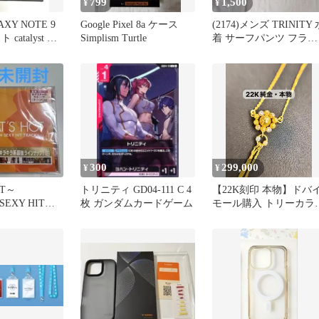
799
1,500
¥
¥
AXY NOTE 9
Google Pixel 8a ケース
(2174)メンズ TRINITY 
catalyst ケ
Simplism Turtle
着 サーフパンツ フラミ
ンゴ柄 中古
300
299,000
¥
¥
OT～
トリニティ GD04-111 C 4
【22K刻印 本物】ドバ
EXY HIT
枚 ガンダムカードゲーム
モール購入 トリーカラ
華やか フラワーモチー