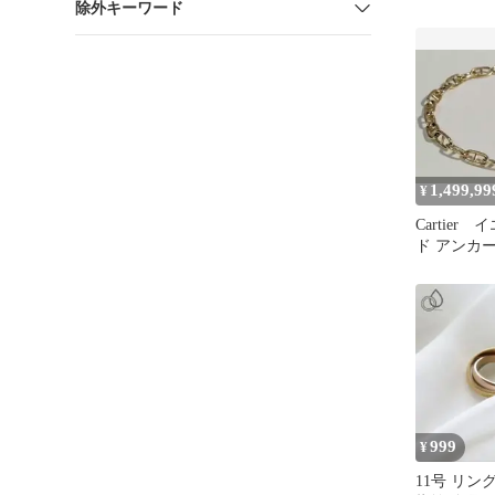
除外キーワード
#52 750 
1,499,99
¥
Cartier
ド アンカ
ト シェ
金
999
¥
11号 リン