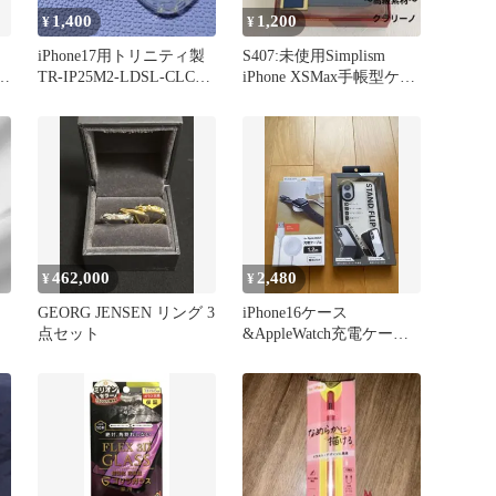
1,400
1,200
¥
¥
iPhone17用トリニティ製
S407:未使用Simplism
ス
TR-IP25M2-LDSL-CLCL
iPhone XSMax手帳型ケー
クリアケース
ス ネイビー
462,000
2,480
¥
¥
GEORG JENSEN リング 3
iPhone16ケース
点セット
&AppleWatch充電ケーブ
ル