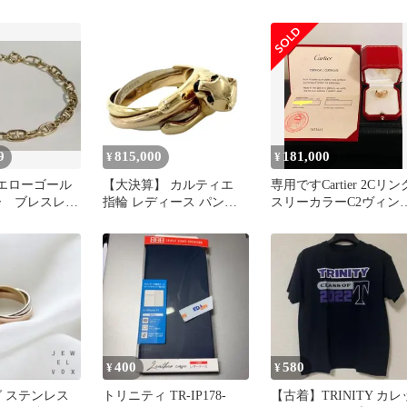
保証書
ル シルクスカーフ
9
815,000
181,000
¥
¥
 イエローゴール
【大決算】 カルティエ
専用ですCartier 2Cリン
ー ブレスレッ
指輪 レディース パンテ
スリーカラーC2ヴィン
ーヌダンクル
ール トリニティ スリー
ージ ドゥーブル.シー
カラー 18金YG/PG/WG
パンサー CARTIER K18
イエローゴールド K18ホ
ワイトゴールド K18ピン
クゴールド エメラルド
約13号 約12.4g【中古
品】
400
580
¥
¥
グ ステンレス
トリニティ TR-IP178-
【古着】TRINITY カレ