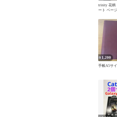
trinity
ート ベー
サイズ1
1,200
¥
手帳A5サ