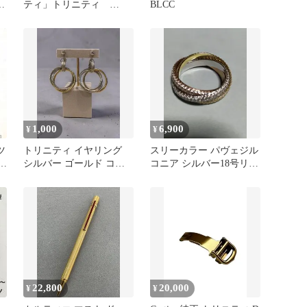
ティ」トリニティ
BLCC
TRINITI BESTOFTRINTI
1,000
6,900
¥
¥
ツ
トリニティ イヤリング
スリーカラー パヴェジル
品
シルバー ゴールド コン
コニア シルバー18号リン
ビ3連リング
グ トリニティ
22,800
20,000
¥
¥