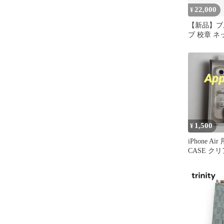
22,000
¥
【新品】ブ
ブ 校章 
プ付き カー
セット
1,500
¥
iPhone Ai
CASE ク
Air Pro