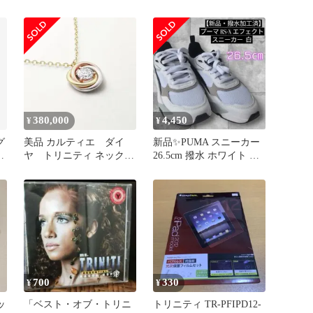
ィ リング・指輪/750 46g
ラシックピアス K18
11号 ゴールド レディー
ス 3連リング
380,000
4,450
¥
¥
グ
美品 カルティエ ダイ
新品✨PUMA スニーカー
テ
ヤ トリニティ ネックレ
26.5cm 撥水 ホワイト ブ
ス
ラック グレー
700
330
¥
¥
ッ
「ベスト・オブ・トリニ
トリニティ TR-PFIPD12-