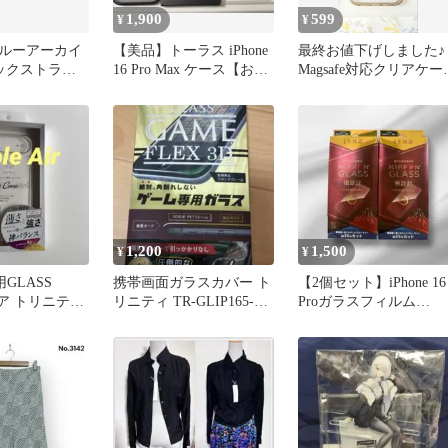
1,900
599
¥
¥
ルーアーカイ
【美品】トーラス iPhone
最終お値下げしました♪
ネックストラッ
16 Pro Max ケース【おま
Magsafe対応クリアケー
ドケース 4種
け付き】
iPhone13pro
1,200
1,500
¥
¥
r 用GLASS
携帯画面ガラスカバー ト
【2個セット】iPhone 16
リア トリニティ
リニティ TR-GLIP165-
Proガラスフィルム
F3AGYKBK
NIPPON GLASS