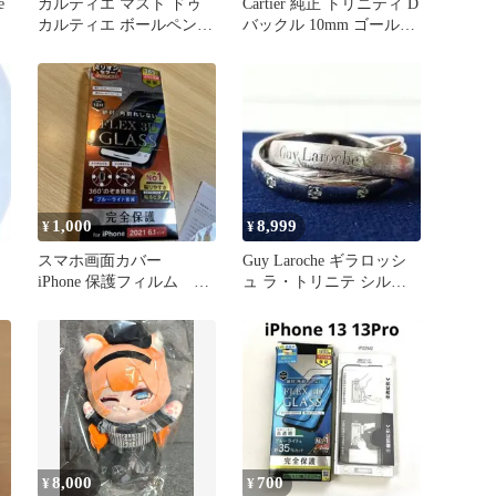
e
カルティエ マスト ドゥ
Cartier 純正 トリニティ D
カルティエ ボールペン
バックル 10mm ゴールド
トリニティ ゴールド
カラー
1,000
8,999
¥
¥
スマホ画面カバー
Guy Laroche ギラロッシ
iPhone 保護フィルム ス
ュ ラ・トリニテ シルバ
マホ 保護カバー
ーリング ダイヤ 三連
8,000
700
¥
¥