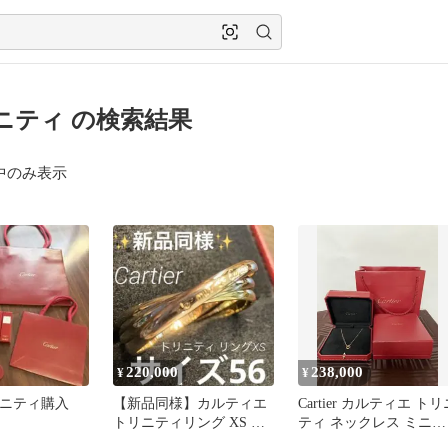
ニティ の検索結果
中のみ表示
220,000
238,000
¥
¥
 トリニティ購入
【新品同様】カルティエ
Cartier カルティエ トリ
トリニティリング XS サ
ティ ネックレス ミニモ
イズ56 証明書・純正ケー
デル 18K 750