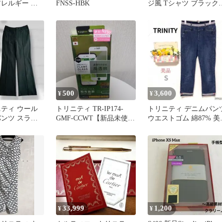
アレルギー ト
FNSS-HBK
ジ風 Tシャツ ブラック
ジュエルボック
パープル 2022ロゴ
500
3,600
¥
¥
ニティ ウール
トリニティ TR-IP174-
トリニティ デニムパン
パンツ スラッ
GMF-CCWT【新品未使
ウエストゴム 綿87% 美
 サイズ0
用】
紺 Mサイズ
33,999
1,200
¥
¥