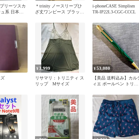
 花柄 プリーツスカ
＊trinity ノースリーブひ
i-phoneCASE Simplism
ジュ系 日本製
ざ丈ワンピース ブラック
TR-IP22L3-CGC-CCCL
系 M＊
3,999
53,080
¥
¥
イズ
リサマリ：トリニティ ス
【美品 送料込み】カル
リップ Mサイズ
ィエ ボールペン トリニ
ティ グリーン マーブル