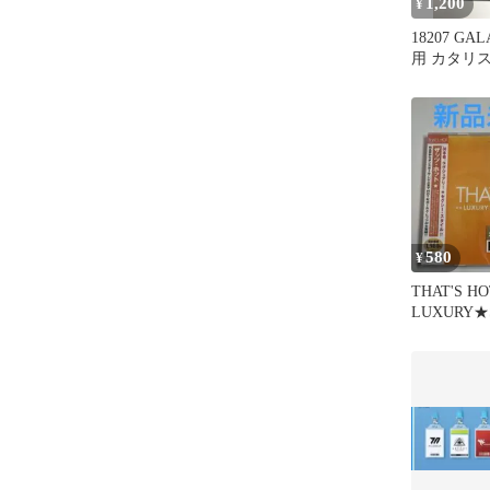
1,200
¥
18207 GAL
用 カタリスト 
ース
580
¥
THAT'S H
LUXURY★S
TRACKS