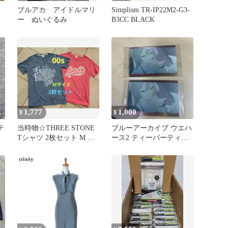
ブルアカ アイドルマリ
Simplism TR-IP22M2-G3-
ー ぬいぐるみ
B3CC BLACK
1,777
1,000
¥
¥
テ
当時物☆THREE STONE
ブルーアーカイブ ウエハ
Tシャツ 2枚セット M 杢
ース2 ティーパーティー
赤 杢紺 レトロ
ナギサ ミカ セイア