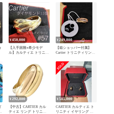
450,000
249,800
¥
¥
カ
【入手困難⭐︎希少モデ
【箱ショッパー付属】
ル】カルティエ トリニテ
Cartier トリニティリング
ィリング LM ダイヤ15P
SM 48 Au750
#57
292,800
585,000
¥
¥
イ
【中古】CARTIER カル
CARTIER カルティエ ト
ー
ティエ リング トリニテ
リニティ イヤリング ク