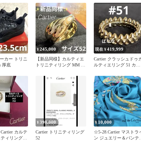
ス付
245,000
419,999
¥
現在 ¥
ニーカー トリニ
【新品同様】カルティエ
Cartier クラッシュドゥ
m 厚底
トリニティリング MM ク
ルティエリング 51 カル
ラシック サイズ52 純正
ティエ clash
箱付
398,000
10,000
¥
¥
artier カルテ
Cartier トリニティリング
☆5-28.Cartier マストラ
ニティリング
52
ン ジュエリー＆パンテ