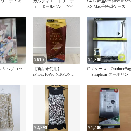
 トリニティ キ
カルティエ トリニテ
S406:新品SimplismiPhon
ィ ボールペン ツイス
XS Max手帳型ケース ク
ト式 美品 ストライプ
ラリーノ
柄 筆記確認済み
610
1,300
¥
¥
アクリルブロッ
【新品未使用】
iPadケース OutdoorBag
iPhone16Pro NIPPON
Simplism ターポリン
GLASS ガラスフィルム
2,999
1,500
¥
¥