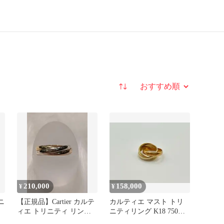
並び替え
210,000
158,000
¥
¥
ニ
【正規品】Cartier カルテ
カルティエ マスト トリ
ィエ トリニティ リング
ニティリング K18 750
54号
#47 7号