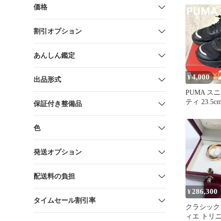
価格
割引オプション
あんしん鑑定
4,000
¥
出品形式
PUMA ス
ティ 23.5c
保証付き整備品
色
発送オプション
配送料の負担
286,300
¥
タイムセール割引率
クラシック C
ィエ トリ