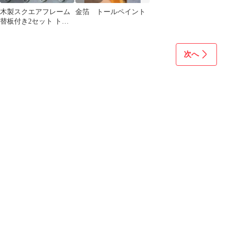
木製スクエアフレーム
金箔 トールペイント
替板付き2セット トー
ルペイント 白木
15×15×1.2㎝
次へ