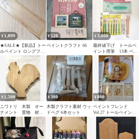
手芸
1,899
520
3,000
¥
¥
¥
★SALE★【新品】トー
ペイントクラフト 66
最終値下げ トールペ
ルペイント ロングフレ
イント用筆 13本 ペー
ーム インテリア 木材
パーパレット40枚 2冊
1,500
300
800
¥
¥
¥
ニワトリ 木製 オー
木製クラフト素材 ウッ
ペイントフレンド
ナメント 置物 材
ドペグ 6本セット
Vol.27 トールペイント
料 素材 白木 DIY
専門誌
材料 トールペイント