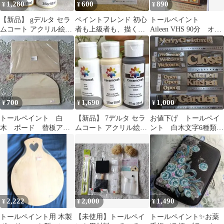
1,280
600
890
¥
¥
¥
【新品】 gデルタ セラ
ペイントフレンド 初心
トールペイント
ムコート アクリル絵の
者も上級者も、描くこ
Aileen VHS 90分 オイ
具アンティークゴール
とにときめく人の
ル
ド、アイボリー
Vol.29
700
1,690
1,000
¥
¥
¥
トールペイント 白
【新品】 7デルタ セラ
お値下げ トールペイ
木 ボード 替板アー
ムコート アクリル絵の
ント 白木文字6種類
チ
具 トールペイント 白茶
16枚
アイボリー
2,222
2,000
1,490
¥
¥
¥
トールペイント用 木製
【未使用】トールペイ
トールペイント✨お薬