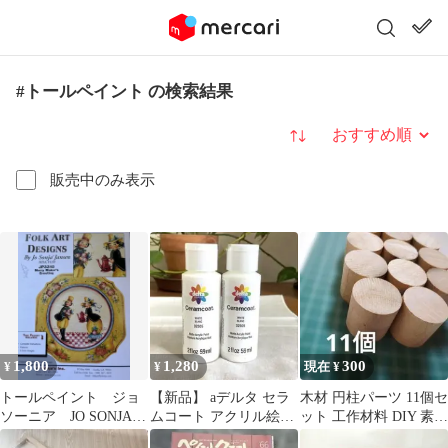
#トールペイント の検索結果
並び替え
販売中のみ表示
1,800
1,280
300
¥
¥
現在 ¥
トールペイント ジョ
【新品】 aデルタ セラ
木材 円柱パーツ 11個セ
ソーニア JO SONJA
ムコート アクリル絵の
ット 工作材料 DIY 素
パケット 英語版
具 (ホワイト×２本)
材 図工 クラフト