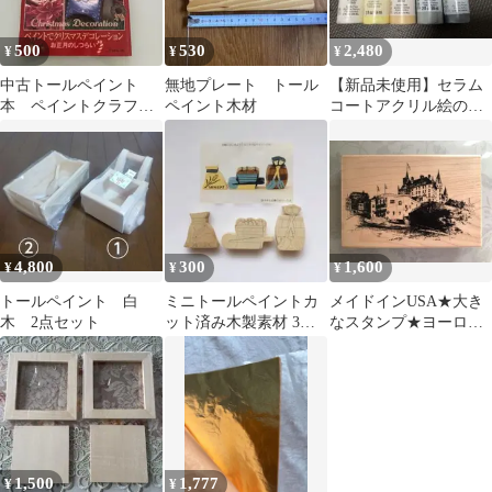
500
530
2,480
¥
¥
¥
中古トールペイント
無地プレート トール
【新品未使用】セラム
本 ペイントクラフト
ペイント木材
コートアクリル絵の
No.46
具 廃番含む
4,800
300
1,600
¥
¥
¥
トールペイント 白
ミニトールペイントカ
メイドインUSA★大き
木 2点セット
ット済み木製素材 3点
なスタンプ★ヨーロッ
セット
パの小さな古城の街並
み★1点のみです！
1,500
1,777
¥
¥