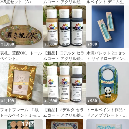
木5点セット（A）
ムコート アクリル絵の
ルペイント デニム生地
具 トールペイント （白
ハードケース 眼鏡拭き
黒）
付
1,000
1,690
900
¥
¥
¥
表札。置配OK。トール
【新品】 Eデルタ セラ
水滴パレット 2コセッ
ペイント。
ムコート アクリル絵の
ト サイドローディング
具 トールペイント （金
トールペイント クロバ
黒)
ー 単品可
1,199
1,690
980
¥
¥
¥
フォトフレーム L版
【新品】 dデルタ セラ
トールペイント作品・
トールペイントミモザ
ムコート アクリル絵の
ドアノブプレート・パ
絵付け
具(白 ベージュ 焦茶)
ンダ