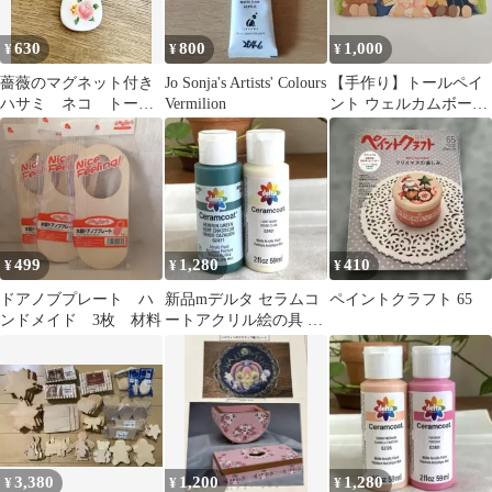
630
800
1,000
¥
¥
¥
薔薇のマグネット付き
Jo Sonja's Artists' Colours
【手作り】トールペイ
ハサミ ネコ トール
Vermilion
ント ウェルカムボード
ペイント
壁掛け 玄関飾り カント
リー
499
1,280
410
¥
¥
¥
ドアノブプレート ハ
新品mデルタ セラムコ
ペイントクラフト 65
ンドメイド 3枚 材料
ートアクリル絵の具 ハ
ンターグリーン 、ライ
トアイボリー
3,380
1,200
1,280
¥
¥
¥