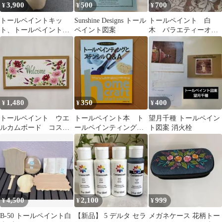
3,900
500
700
¥
¥
¥
トールペイントキッ
Sunshine Designs トール
トールペイント 白
ト、トールペイント素
ペイント図案
木 バラエティーオー
材 白木まとめ売り
ナメントセット 未使
用品
1,480
350
400
¥
¥
¥
トールペイント ウエ
トールペイント本 ト
望月千種 トールペイン
ルカムボード コスモ
ールペインティングと
ト図案 消火栓
ス
ステンシルQ&A
4,500
2,100
999
¥
¥
¥
B-50 トールペイント白
【新品】 5 デルタ セラ
メガネケース 花柄トー