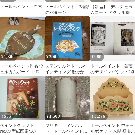
トールペイント 白木
トールペイント 2種類
【新品】 hデルタ セラ
のパターン
ムコート アクリル絵の
具 ティニーメディウム
、フクシャ
1,800
300
980
¥
¥
¥
トールペイント作品 ウ
ステンシルとトールペ
トールペイント 薔薇
ェルカムボード 中 D-
インティング 歴史から
のデザインパケット2点
① ナチュラル雑貨 カン
材料・用具・作品の作
トリー雑貨
り方まで
555
1,500
3,276
¥
¥
¥
ペイントクラフト
ブリキ ティンボッ
トールペイント ウォー
No.69 型紙図案つき
ト トールペイント
ルポケット 木製 壁掛け