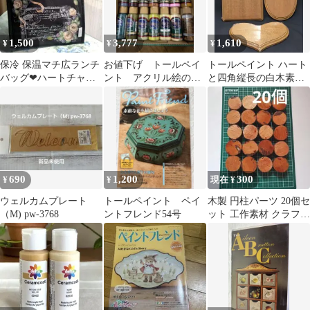
1,500
3,777
1,610
¥
¥
¥
保冷 保温マチ広ランチ
お値下げ トールペイ
トールペイント ハート
バッグ❤ハートチャー
ント アクリル絵の
と四角縦長の白木素
ム付き(トールペイン
具 アメリカーナ開封
材 オマケ有り 計3点
ト)
済み 14本セット
690
1,200
300
¥
¥
現在 ¥
ウェルカムプレート
トールペイント ペイ
木製 円柱パーツ 20個セ
（M) pw-3768
ントフレンド54号
ット 工作素材 クラフト
材料 木材 図工 ク
ラフト