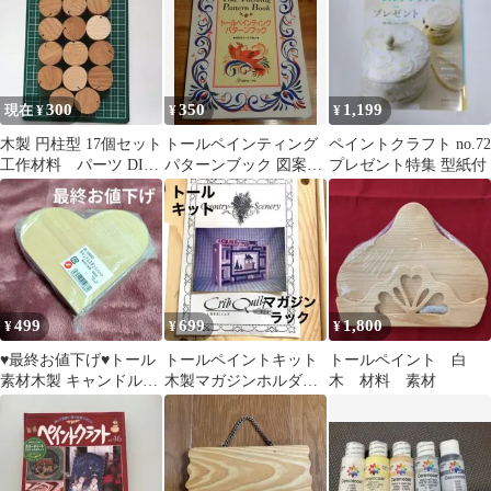
300
350
1,199
現在 ¥
¥
¥
木製 円柱型 17個セット
トールペインティング
ペイントクラフト no.72
工作材料 パーツ DIY
パターンブック 図案は
プレゼント特集 型紙付
素材 丸型 クラフト
すべて実物大 日本ヴォ
ーグ社
499
699
1,800
¥
¥
¥
♥最終お値下げ♥トール
トールペイントキット
トールペイント 白
素材木製 キャンドルス
木製マガジンホルダー
木 材料 素材
タンドハート型インテ
キット パッチワーク ハ
リア❗️
ンドメイド