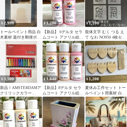
2,999
1,280
1,100
¥
¥
¥
トールペイント用品 白
【新品】 bデルタ セラ
龍体文字 むく つる え
木素材 蓋付き郵便ポス
ムコート アクリル絵の
て なわ NO950 4枚セッ
ト風ボックス
具 リサピンク、プリテ
ト ステンシルシート
ィーピンク
型紙
3,500
1,640
1,200
¥
¥
¥
新品！AMSTERDAMア
【新品】8デルタ セラ
夏休み工作セット トー
クリリックカラー
ムコート アクリル絵の
ルペイント用素材 白木
20ml12色セット1箱アク
具 トールペイント訳あ
木材
リル絵の具
り1本