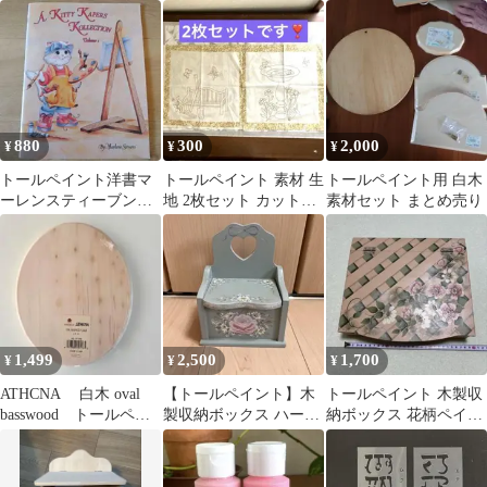
素材 未使用品
インテリア
226×150×63㎜
880
300
2,000
¥
¥
¥
トールペイント洋書マ
トールペイント 素材 生
トールペイント用 白木
ーレンスティーブンス
地 2枚セット カットク
素材セット まとめ売り
トールペイント本
ロス ガーデン バタフラ
イ 鳥
1,499
2,500
1,700
¥
¥
¥
ATHCNA 白木 oval
【トールペイント】木
トールペイント 木製収
basswood トールペイ
製収納ボックス ハート
納ボックス 花柄ペイン
ント 手芸 希少
型
ト