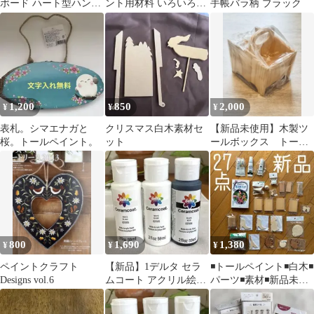
ボード ハート型ハンド
ント用材料 いろいろセ
手帳バラ柄 ブラック
ル
ット
1,200
850
2,000
¥
¥
¥
表札。シマエナガと
クリスマス白木素材セ
【新品未使用】木製ツ
桜。トールペイント。
ット
ールボックス トール
ペイント白木素材
800
1,690
1,380
¥
¥
¥
ペイントクラフト
【新品】1デルタ セラ
◾️トールペイント◾️白木◾️
Designs vol.6
ムコート アクリル絵の
パーツ◾️素材◾️新品未使
具 トールペイント（白
用◾️オマケ付◾️ハンドメ
黒）
イド◾️27点