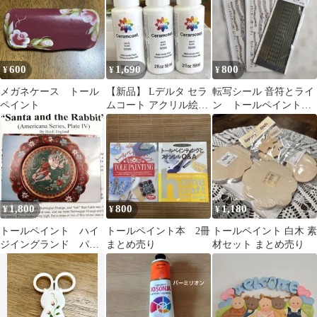
600
1,690
800
¥
¥
¥
メガネケース トール
【新品】 Lデルタ セラ
転写シール￼ 音符とライ
ペイント
ムコート アクリル絵の
ン ￼トールペイント
具 トールペイント白
デコパージュ スマ
ホ ネイル￼
1,800
800
1,180
¥
¥
¥
トールペイント ハイ
トールペイント本 2冊
トールペイント 白木 素
ジイングランド パケ
まとめ売り
材セット まとめ売り
ット 英語版