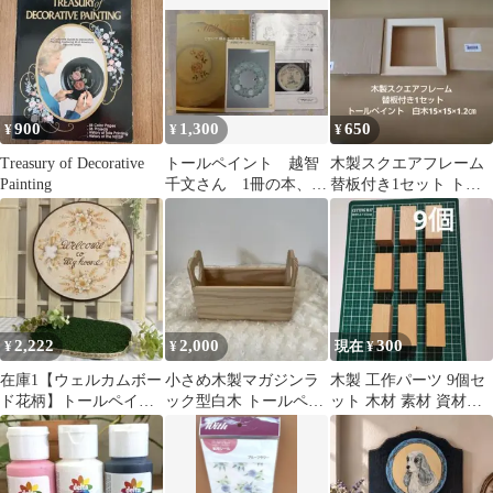
緑）
900
1,300
650
¥
¥
¥
Treasury of Decorative
トールペイント 越智
木製スクエアフレーム
Painting
千文さん 1冊の本、パ
替板付き1セット トー
ケット2点
ルペイント 白木
15×15×1.2㎝
2,222
2,000
300
¥
¥
現在 ¥
在庫1【ウェルカムボー
小さめ木製マガジンラ
木製 工作パーツ 9個セ
ド花柄】トールペイン
ック型白木 トールペイ
ット 木材 素材 資材
ト木工 ハンドメイド
ント素材
角材 図工 クラフ
【プレ付】
ト 手芸 工芸