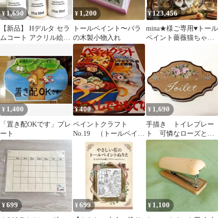
1,690
1,200
123,456
¥
¥
¥
【新品】 Hデルタ セラ
トールペイント〜バラ
mina★様ご専用♥トール
ムコート アクリル絵の
の木製小物入れ
ペイント薔薇猫ちゃん
具 (白 アイボリー)
バック
1,400
400
1,690
¥
¥
¥
「置き配OKです」プレ
ペイントクラフト
手描き トイレプレー
ート
No.19 （トールペイン
ト 可憐なローズと小
ト図案付き雑誌）
花 トールペイント作
品
699
699
1,100
¥
¥
¥