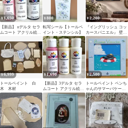
1,690
800
2,200
¥
¥
¥
【新品】 nデルタ セラ
転写シール【トールペ
『イングリッシュ コッ
ムコート アクリル絵の
イント・ステンシル】
カースパニエル』 壁掛
具 リサピンク 白 黒
け 木製 ハンドメイド
6,999
1,690
2,500
¥
¥
¥
トールペイント 白
【新品】3デルタ セラ
トールペイント ペンち
木 木材
ムコート アクリル絵の
ゃんのサマーバケーシ
具 トールペイント白ピ
ョン♪
ンクアイボリー