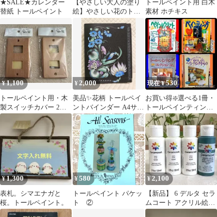
★SALE★カレンダー
【やさしい大人の塗り
トールペイント用 白木
替紙 トールペイント
絵】やさしい花のトー
素材 ホチキス
ルペイントぬりえ
1,100
2,000
530
¥
¥
現在 ¥
トールペイント用・木
美品✨花柄 トールペイ
お買い得❇️選べる1冊・
製スイッチカバー 2つ
ントバインダー A4サイ
トールペインティング
穴 2個セット
ズ
関連書籍
1,300
580
2,100
¥
¥
¥
表札。シマエナガと
トールペイント パケッ
【新品】 6 デルタ セラ
桜。トールペイント。
ト ②
ムコート アクリル絵の
具 トールペイント（白