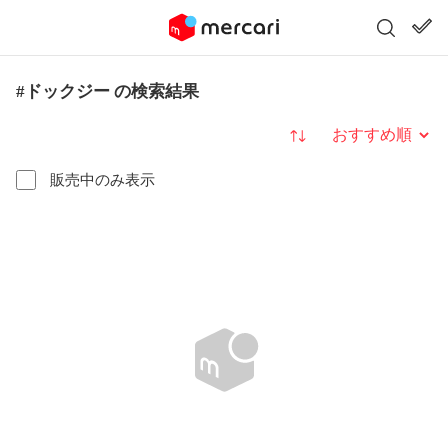
#ドックジー の検索結果
並び替え
販売中のみ表示