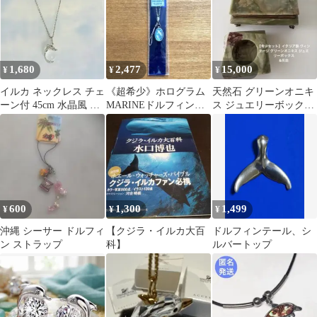
1,680
2,477
15,000
¥
¥
¥
イルカ ネックレス チェ
《超希少》ホログラム
天然石 グリーンオニキ
ーン付 45cm 水晶風 丸
MARINEドルフィンス
ス ジュエリーボックス
玉 マリン モフトップ
トラップ 『元カ
ドルフィン真鍮脚・灰
夏
レ』 イルカ 堂本剛
皿
600
1,300
1,499
¥
¥
¥
沖縄 シーサー ドルフィ
【クジラ・イルカ大百
ドルフィンテール、シ
ン ストラップ
科】
ルバートップ