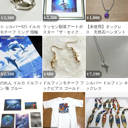
2,380
3,300
1,800
¥
¥
¥
☆ シルバー925 イルカ
ラッセン額装アートポ
【未使用】ネックレ
モチーフ リング 指輪
スター『ザ・セイクリ
ス 天然石ペンダント
ッド・プール』美品 イ
ルカ
2,100
680
7,199
¥
¥
¥
のれん イルカ ドルフィ
ドルフィンモチーフ フ
シルバー ドルフィン ネ
ン 海 ブルー
ックピアス ゴールドカ
ックレス
ラー