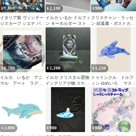
7,800
2,100
980
¥
¥
¥
イタリア製 ヴィンテー
イルカ いるか ドルフィ
クリスチャン・ラッセ
ジスカーフ シエナ パリ
ン キーホルダー ストラ
ン 絵葉書・ポストカー
オ ドルフィン 波モチー
ップ 縁起
ド まとめてセット イル
フ 青
カ 海
6,780
2,200
1,230
¥
¥
¥
イルカ いるか アニ
イルカ クリスタル置物
トゥインクル ドルフ
マル アート ラグ
インテリア小物 スケル
ィン ゆめいろ マスコ
ソファーカバー
トン ドルフィン
ット ゆめかわ ぬいぐる
134×116
み
2,000
900
888
¥
¥
¥