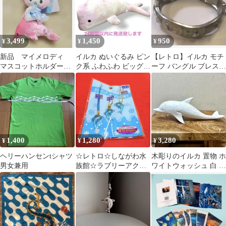
3,499
1,450
950
¥
¥
¥
新品 マイメロディ
イルカ ぬいぐるみ ピン
【レトロ】イルカ モチ
マスコットホルダー
ク系 ふわふわ ビッグサ
ーフ バングル ブレスレ
シャイニードルフィ
イズ 100cm 新品 タ
ット シルバーカラー 海
ン サンリオ
グ付き
夏
1,400
1,280
3,280
¥
¥
¥
ヘリーハンセンtシャツ
☆レトロ☆しながわ水
木彫りのイルカ 置物 ホ
男女兼用
族館☆ラブリーアクセ
ワイトウォッシュ 白 オ
サリー☆イルカ☆ドロ
ブジェ インテリア 木製
フィン☆キーホルダー
雑貨