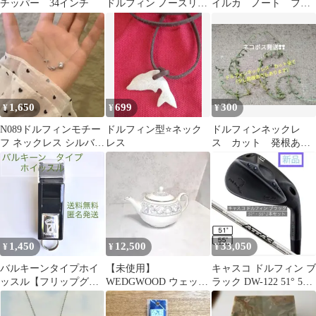
チッパー 34インチ
ドルフィン ノースリー
イルカ ノート ファ
ブ Tシャツ 白 XL
イル 消しゴム タオ
ルハンカチ
1,650
699
300
¥
¥
¥
N089ドルフィンモチー
ドルフィン型⭐ネック
ドルフィンネックレ
フ ネックレス シルバー
レス
ス カット 発根あり
小ぶり かわいい シンプ
含む 多肉植物 ハン
ル日常
ギング❀
1,450
12,500
33,050
¥
¥
¥
バルキーンタイプホイ
【未使用】
キャスコ ドルフィン ブ
ッスル【フリップグリ
WEDGWOOD ウェッジ
ラック DW-122 51° 55°
ップ・紐・マウスグリ
ウッド ドルフィン ティ
ATTAS
ップ付】
ーポット Lサイズ