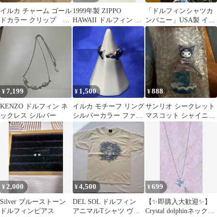
イルカ チャーム ゴール
1999年製 ZIPPO
「ドルフィンシャツカ
ドカラー クリップ ス
HAWAII ドルフィン イ
ンパニー」USA製 イル
トーン付 マルチパーツ
ルカ 火花確認済
カグラフィックTシャ
飾り付け
ツ ブラック
7,199
1,500
888
¥
¥
¥
KENZO ドルフィン ネ
イルカ モチーフ リング
サンリオ シークレット
ックレス シルバー
シルバーカラー ファッ
マスコット シャイニー
ションリング
ドルフィン クロミ
2,000
4,500
699
¥
¥
¥
Silver ブルーストーン
DEL SOL ドルフィン
【✨即購入大歓迎✨】
ドルフィンピアス
アニマルTシャツ ヴィ
Crystal dolphinネックレ