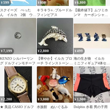
599
850
6,800
¥
¥
¥
スクイーズ ぺった
キラキラ⟡.·ブルードル
【最終値下】ムツミホ
ん イルカ 2個 ウォ
フィンピアス
ンマ カーボンシャフ
ーターボール ストレ
ト チッパー
ス解消 ぷにぷに
7,199
2,800
499
¥
¥
¥
KENZO シルバーリン
【華やか】イルカ ブロ
海の生き物 イルカ
グ ドルフィンモチーフ
ーチ ラインストーン パ
ミニフィギュア4体セッ
ヴェ シルバーカラー
ト
2,200
3,000
1,900
¥
¥
¥
★ 美品 CASIO ドルフ
水族館 ぬいぐるみ
Dolphin 水着 男の子用