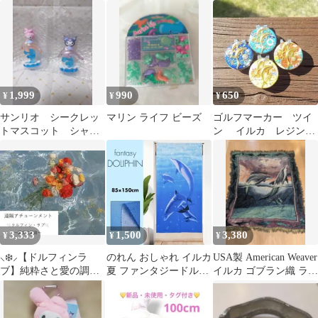
ンテージ イルカ
ス
1,999
990
650
¥
¥
¥
サンリオ シークレッ
マリン ライフ ビーズ
ゴルフマーカー ツイ
トマスコット シャイ
ン イルカ レジン
ニードルフィン マイ
ハットクリップセッ
メロディ クロミ
ト / 海
3,333
1,500
3,380
¥
¥
¥
⸜❄️⸝【ドルフィンラ
のれん おしゃれ イルカ
USA製 American Weaver
ブ】純粋さと愛の調
夏 ファンタジードルフ
イルカ ゴブラン織 ラグ
和・イルカの癒しのア
ィン 巾85cm 丈150cm
タペストリー
チューンメント