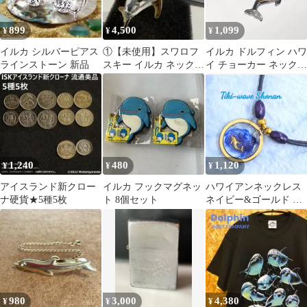
899
4,500
1,099
¥
¥
¥
イルカ シルバーピアス
①【未使用】スワロフ
イルカ ドルフィン ハワ
ラインストーン 新品
スキー イルカ ネックレ
イ チョーカー ネックレ
ス✨ SWAROVSKI クリ
ス
スタル
1,240
480
1,120
¥
¥
¥
アイスランド新クロー
イルカ フックマグネッ
ハワイアンネックレス
ナ硬貨★5種5枚
ト 8個セット
ネイビー&ゴールド ラ
ウンド ドルフィン 2重
コットン紐 D-252
980
3,000
4,380
¥
¥
¥