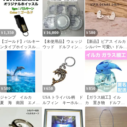
チ用品】
ル
1,350
16,000
580
¥
¥
¥
【ゴールド】バルキー
【未使用品】ウェッジ
【新品】ピアス イルカ
ンタイプホイッスル
ウッド ドルフィンホ
シルバー 可愛い ドルフ
【フリップグリップ・
ワイト デザートプレ
ィン
マウスグリップ・紐
ート18cm黒壺6枚
付】
580
650
850
¥
¥
¥
ジャンプ イルカ
USA トライバル柄 ド
【ガラス細工】イル
夏 海 南国 エメラ
ルフィン キーホルダ
カ 置き物 ドルフィ
ルドグリーン ドルフ
ー
ン ガラス製 フィギ
ィン C62
ュア 可愛い