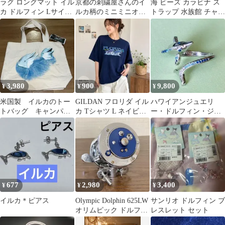
ラグ ロングマット イル
京都の刺繍屋さんのイ
海 ビーズ カラビナ ス
カ ドルフィン Lサイズ
ルカ柄のミニミニオカ
トラップ 水族館 チャー
カーペット 玄関 キッチ
リナ
ム 夜光 パール イルカ
ン
バッグ
3,980
900
9,800
¥
¥
¥
米国製 イルカのトー
GILDAN フロリダ イル
ハワイアンジュエリ
トバッグ キャンパス
カ Tシャツ L ネイビー
ー・ドルフィン・ジル
生地
Y2K
コニア・リング [サイ
ズ調整可能]
677
2,980
3,400
¥
¥
¥
イルカ＊ピアス
Olympic Dolphin 625LW
サンリオ ドルフィン ブ
オリムピック ドルフィ
レスレット セット
ン リール