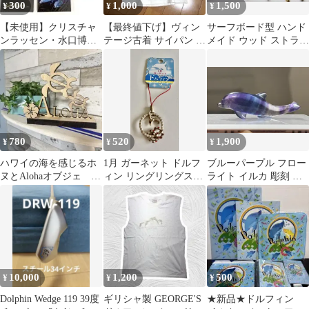
300
1,000
1,500
¥
¥
¥
【未使用】クリスチャ
【最終値下げ】ヴィン
サーフボード型 ハンド
ンラッセン・水口博也
テージ古着 サイパン イ
メイド ウッド ストラッ
イルカ ポストカード
ルカ Tシャツ
プ １２点セット 匿名配
5枚セット
送
780
520
1,900
¥
¥
¥
ハワイの海を感じるホ
1月 ガーネット ドルフ
ブルーパープル フロー
ヌとAlohaオブジェ ミ
ィン リングリングスト
ライト イルカ 彫刻 天
ニハイビスカス付き
ラップ
然石 置物 インテリア
一点物
10,000
1,200
500
¥
¥
¥
Dolphin Wedge 119 39度
ギリシャ製 GEORGE'S
★新品★ドルフィン