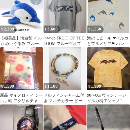
貝
2,299
3,600
1,550
¥
¥
¥
【極美品】海遊館 イル
(^w^)b FRUIT OF THE
海のモビール ❤︎イルカ
カ ぬいぐるみ ブルー
LOOM フルーツオブザ
とプルメリア❤︎ ハンド
タグ付き 水族館 ドルフ
ルーム Tシャツ 半袖
メイド インテリア 夏
ィン 青
Lofteez 杢グレー イル
海 マリン
カ ドルフィン アニマル
カリフォルニア Mサイ
ズ サーフ アメカジ カ
ジュアル メンズ レディ
ース ユニセックス 古着
1,599
1,180
1,999
¥
¥
¥
OM12762WT
新品 マイメロディ シー
ドルフィンチャーム付
90〜00s ヴィンテージ
ル手帳 アクリルチャー
き マルチカラー ビーズ
イルカ柄 Tシャツ L ジ
ム付き
ブレスレット 夏アク
ャージーズボディ
セサリー