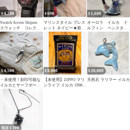
4,200
690
1,600
¥
¥
¥
Swatch Access Skipass
マリンスタイル ブレス
オーロラ イルカ ド
スウォッチ コレクシ
レット ネイビー★新品
ルフィン ペンスタン
ョン放出
未使用★ サイズ調整可
ド ペン立て ヴィン
能 男女両用
テージ レトロ
4,500
8,800
20,000
¥
¥
¥
・未使用！刻印可能な
【未使用】ZIPPO マリ
天然石 ラリマー イルカ
イルカとサーフボード
ンライフ イルカ 1998年
のシルバー925製トップ
製 ヴィンテージ 傷あり
1！
300
現在 ¥