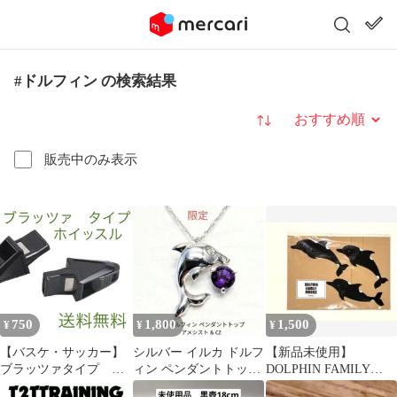
#ドルフィン の検索結果
並び替え
販売中のみ表示
750
1,800
1,500
¥
¥
¥
【バスケ・サッカー】
シルバー イルカ ドルフ
【新品未使用】
ブラッツァタイプ ホ
ィン ペンダントトップ
DOLPHIN FAMILY
イッスル【審判・コー
アメジスト CZ SILVER
MOBILE イルカ モビー