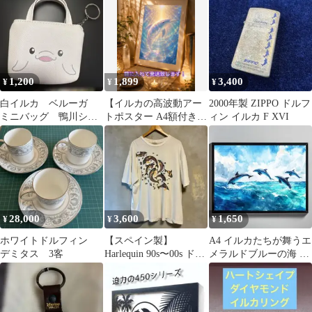
1,200
1,899
3,400
¥
¥
¥
白イルカ ベルーガ
【イルカの高波動アー
2000年製 ZIPPO ドルフ
ミニバッグ 鴨川シー
トポスター A4額付き】
ィン イルカ F XVI
ワールド チャーム
ドルフィン・癒し・浄
化
28,000
3,600
1,650
¥
¥
¥
ホワイトドルフィン
【スペイン製】
A4 イルカたちが舞うエ
デミタス 3客
Harlequin 90s〜00s ドル
メラルドブルーの海 イ
フィン アートT XXL
ンテリアアート 夏
涼し気