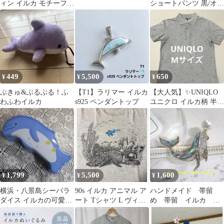
ィン イルカ モチーフ
ショートパンツ 黒/オレ
レディース 腕時計
ンジ
449
5,500
650
¥
¥
¥
ぷきゅ&ぶるぶる！ふ
【T1】ラリマー イルカ
【大人気】✨UNIQLO
わふわイルカ
s925 ペンダントップ
ユニクロ イルカ柄 半袖
ポロシャツ グレー M
1,799
5,500
1,600
¥
¥
¥
横浜・八景島シーパラ
90s イルカ アニマル ア
ハンドメイド 帯留
ダイス イルカの可愛い
ート Tシャツ L ヴィン
め 帯留 イルカ
デザイン缶 空き缶 小物
テージ シングルステッ
海 夏 ラインストー
入れ 限定
チ
ン パール シェル