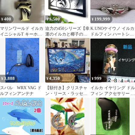
400
3,500
199,999
¥
¥
¥
マリンワールド イルカ
迫力の450シリーズ【幸
K.UNOケイウノ イルカ
イニシャルT キーホル
運のイルカと椰子の
ドルフィン ハートシェ
ダー レトロ アンティー
木】高級黒木目 透過ア
イプダイヤモンドリン
ク風
ート ハワイアン
グ
3,888
4,350
999
¥
¥
¥
スバル WRX VAG ド
【額付き】クリスチャ
イルカ イヤリング ドル
ルフィンアンテナ
ン・リース・ラッセン
フィン アクセサリー イ
ジグソーパズル完成品
ルカグッズ
イルカ海インテリア