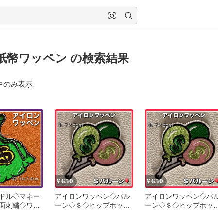
紙幣ワッペン の検索結果
中のみ表示
650
650
¥
¥
ドル◇マネー
アイロンワッペン◇バル
アイロンワッペン◇バ
面刺繍◇ワッ
ーン◇＄◇ヒップホップ
ーン◇＄◇ヒップホッ
ロンワッペン
◇ストリート◇アメカジ
◇ストリート◇アメカ