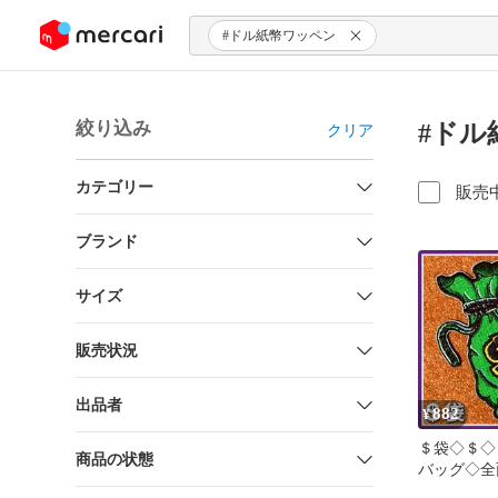
ンツにスキップ
#ドル紙幣ワッペン
絞り込み
#ドル
クリア
カテゴリー
販売
ブランド
サイズ
販売状況
出品者
882
¥
＄袋◇＄◇
商品の状態
バッグ◇全
ペン◇アイ